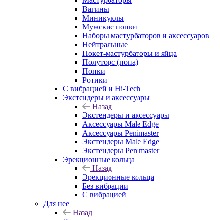
Мастурбаторы
Вагины
Миникуклы
Мужские попки
Наборы мастурбаторов и аксессуаров
Нейтральные
Покет-мастурбаторы и яйца
Полуторс (попа)
Попки
Ротики
С вибрацией и Hi-Tech
Экстендеры и аксессуары
Назад
Экстендеры и аксессуары
Аксессуары Male Edge
Аксессуары Penimaster
Экстендеры Male Edge
Экстендеры Penimaster
Эрекционные кольца
Назад
Эрекционные кольца
Без вибрации
С вибрацией
Для нее
Назад