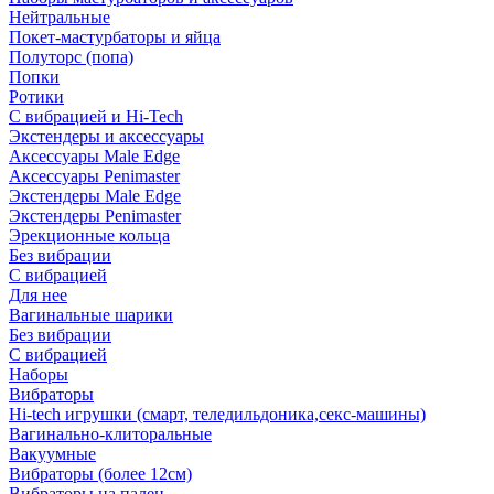
Нейтральные
Покет-мастурбаторы и яйца
Полуторс (попа)
Попки
Ротики
С вибрацией и Hi-Tech
Экстендеры и аксессуары
Аксессуары Male Edge
Аксессуары Penimaster
Экстендеры Male Edge
Экстендеры Penimaster
Эрекционные кольца
Без вибрации
С вибрацией
Для нее
Вагинальные шарики
Без вибрации
С вибрацией
Наборы
Вибраторы
Hi-tech игрушки (смарт, теледильдоника,секс-машины)
Вагинально-клиторальные
Вакуумные
Вибраторы (более 12см)
Вибраторы на палец