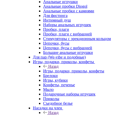
Анальные игрушки
Анальные пробки Diogol
Анальные пробки с камнями
Для фистинга
Интимный душ
Наборы анальных игрушек
Пробки, плаги
Пробки, плаги с вибрацией
Стимуляторы с эрекционным кольцом
Цепочки, бусы
Цепочки, бусы с вибрацией
Большие анальные игрушки
Для пар (We-vibe и подобные)
Игры, подарки, приколы, конфеты
Назад
Игры, подарки, приколы, конфеты
Брелоки
Игры, кубики
Конфеты, печенье
Мыло
Подарочные наборы игрушек
Приколы
Съедобное белье
Насадки на член
Назад