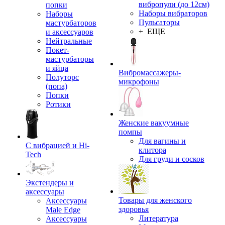
вибропули (до 12см)
попки
Наборы вибраторов
Наборы
Пульсаторы
мастурбаторов
+ ЕЩЕ
и аксессуаров
Нейтральные
Покет-
мастурбаторы
и яйца
Вибромассажеры-
Полуторс
микрофоны
(попа)
Попки
Ротики
Женские вакуумные
помпы
Для вагины и
С вибрацией и Hi-
клитора
Tech
Для груди и сосков
Экстендеры и
аксессуары
Товары для женского
Аксессуары
здоровья
Male Edge
Литература
Аксессуары