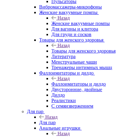
Пульсаторы
Вибромассажеры-микрофоны
Женские вакуумные помпы
Назад
Женские вакуумные помпы
Для вагины и клитора
Для груди и сосков
Товары для женского здоровья
Назад
Товары для женского здоровья
Литература
Менструальные чаши
Тренажеры интимных мышц
Фаллоимитаторы и дилдо
Назад
Фаллоимитаторы и дилдо
Двусторонние, двойные
Дилдо
Реалистики
С семяизвержением
Для пар
Назад
Для пар
Анальные игрушки
Назад