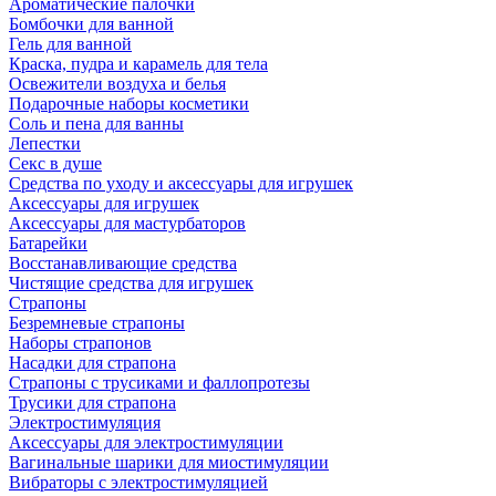
Ароматические палочки
Бомбочки для ванной
Гель для ванной
Краска, пудра и карамель для тела
Освежители воздуха и белья
Подарочные наборы косметики
Соль и пена для ванны
Лепестки
Секс в душе
Средства по уходу и аксессуары для игрушек
Аксессуары для игрушек
Аксессуары для мастурбаторов
Батарейки
Восстанавливающие средства
Чистящие средства для игрушек
Страпоны
Безремневые страпоны
Наборы страпонов
Насадки для страпона
Страпоны с трусиками и фаллопротезы
Трусики для страпона
Электростимуляция
Аксессуары для электростимуляции
Вагинальные шарики для миостимуляции
Вибраторы с электростимуляцией