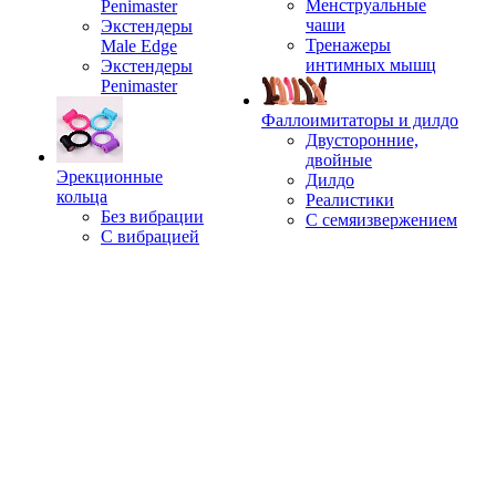
Менструальные
Penimaster
чаши
Экстендеры
Тренажеры
Male Edge
интимных мышц
Экстендеры
Penimaster
Фаллоимитаторы и дилдо
Двусторонние,
двойные
Эрекционные
Дилдо
кольца
Реалистики
Без вибрации
С семяизвержением
С вибрацией