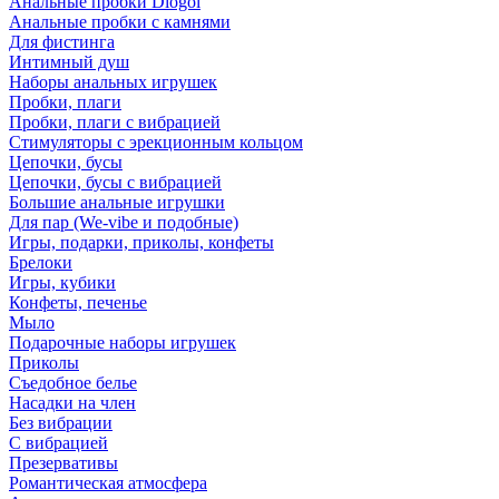
Анальные пробки Diogol
Анальные пробки с камнями
Для фистинга
Интимный душ
Наборы анальных игрушек
Пробки, плаги
Пробки, плаги с вибрацией
Стимуляторы с эрекционным кольцом
Цепочки, бусы
Цепочки, бусы с вибрацией
Большие анальные игрушки
Для пар (We-vibe и подобные)
Игры, подарки, приколы, конфеты
Брелоки
Игры, кубики
Конфеты, печенье
Мыло
Подарочные наборы игрушек
Приколы
Съедобное белье
Насадки на член
Без вибрации
С вибрацией
Презервативы
Романтическая атмосфера