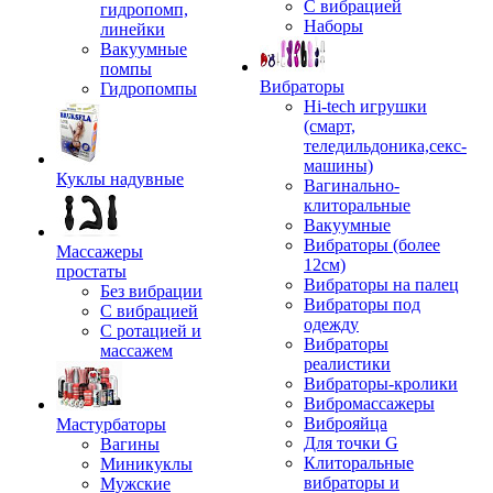
С вибрацией
гидропомп,
Наборы
линейки
Вакуумные
помпы
Вибраторы
Гидропомпы
Hi-tech игрушки
(смарт,
теледильдоника,секс-
машины)
Куклы надувные
Вагинально-
клиторальные
Вакуумные
Вибраторы (более
Массажеры
12см)
простаты
Вибраторы на палец
Без вибрации
Вибраторы под
С вибрацией
одежду
С ротацией и
Вибраторы
массажем
реалистики
Вибраторы-кролики
Вибромассажеры
Виброяйца
Мастурбаторы
Для точки G
Вагины
Клиторальные
Миникуклы
вибраторы и
Мужские