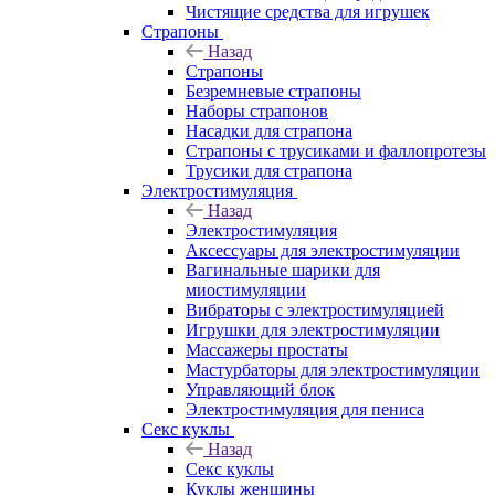
Чистящие средства для игрушек
Страпоны
Назад
Страпоны
Безремневые страпоны
Наборы страпонов
Насадки для страпона
Страпоны с трусиками и фаллопротезы
Трусики для страпона
Электростимуляция
Назад
Электростимуляция
Аксессуары для электростимуляции
Вагинальные шарики для
миостимуляции
Вибраторы с электростимуляцией
Игрушки для электростимуляции
Массажеры простаты
Мастурбаторы для электростимуляции
Управляющий блок
Электростимуляция для пениса
Секс куклы
Назад
Секс куклы
Куклы женщины