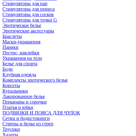
Стимуляторы для пар
Стимуляторы для пениса
Стимуляторы для сосков
Стимуляторы для точки G
Эротическое белье
Эротические аксессуары
Браслеты
Маски-украшения
Парики
Пестис, наклейки
Украшения на тело
Белье для спорта
Боди
Клубная одежда
Комплекты эротического белья
Корсеты
Купальники
Лакированное белье
Пеньюары и сорочки
Платья и юбки
ПОДВЯЗКИ И ПОЯСА ДЛЯ ЧУЛОК
Сетки и бодистокинги
Стрепы и белье из стреп
Трусики
Халаты