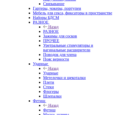
Связывание
Гартеры, чокеры, портупеи
Мебель для секса, фиксаторы в пространстве
Наборы БДСМ
РАЗНОЕ
Назад
РАЗНОЕ
Зажимы для сосков
ПРОЧЕЕ
Уретральные стимуляторы и
вагинальные расширители
Поводок для члена
Пояс верности
Ударные
Назад
Ударные
Метелочки и щекоталки
Плети
Стеки
Флогеры
Шлепалки
Фетиш
Назад
Фетиш
Маски, шлемы