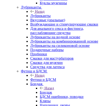
Куклы мужчины
Лубриканты
Назад
Лубриканты
Вкусовые (оральные)
Возбуждающие и стимулирующие смазки
Для анального секса и фистинга,
расслабляющие средства
Лубриканты на водной основе
Лубриканты на комбинированной основе
Лубриканты на силиконовой основе
Подарочные наборы
Пробники
Смазки для мастурбаторов
Смазки для мужчин
Средства для латекса
Фетиш и БДСМ
Назад
Фетиш и БДСМ
Бондаж
Назад
Бондаж
БДСМ ошейники, поводки
Кляпы
Наручники, оковы