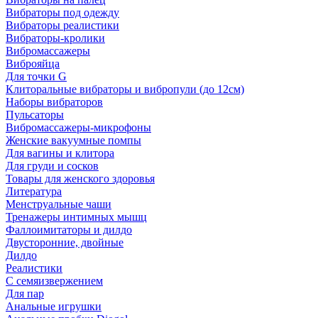
Вибраторы под одежду
Вибраторы реалистики
Вибраторы-кролики
Вибромассажеры
Виброяйца
Для точки G
Клиторальные вибраторы и вибропули (до 12см)
Наборы вибраторов
Пульсаторы
Вибромассажеры-микрофоны
Женские вакуумные помпы
Для вагины и клитора
Для груди и сосков
Товары для женского здоровья
Литература
Менструальные чаши
Тренажеры интимных мышц
Фаллоимитаторы и дилдо
Двусторонние, двойные
Дилдо
Реалистики
С семяизвержением
Для пар
Анальные игрушки