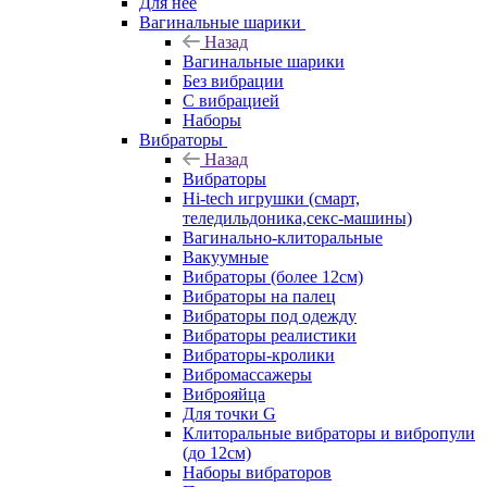
Для нее
Вагинальные шарики
Назад
Вагинальные шарики
Без вибрации
С вибрацией
Наборы
Вибраторы
Назад
Вибраторы
Hi-tech игрушки (смарт,
теледильдоника,секс-машины)
Вагинально-клиторальные
Вакуумные
Вибраторы (более 12см)
Вибраторы на палец
Вибраторы под одежду
Вибраторы реалистики
Вибраторы-кролики
Вибромассажеры
Виброяйца
Для точки G
Клиторальные вибраторы и вибропули
(до 12см)
Наборы вибраторов