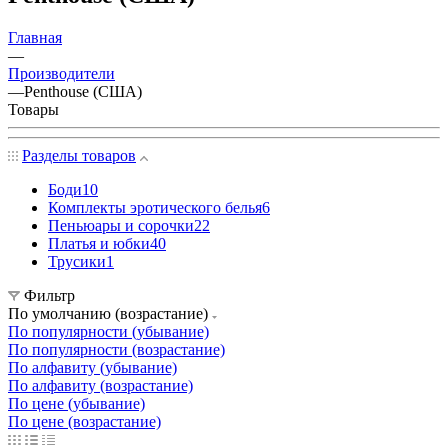
Главная
—
Производители
—
Penthouse (США)
Товары
Разделы товаров
Боди
10
Комплекты эротического белья
6
Пеньюары и сорочки
22
Платья и юбки
40
Трусики
1
Фильтр
По умолчанию (возрастание)
По популярности (убывание)
По популярности (возрастание)
По алфавиту (убывание)
По алфавиту (возрастание)
По цене (убывание)
По цене (возрастание)