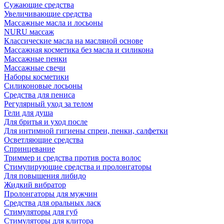
Сужающие средства
Увеличивающие средства
Массажные масла и лосьоны
NURU массаж
Классические масла на масляной основе
Массажная косметика без масла и силикона
Массажные пенки
Массажные свечи
Наборы косметики
Силиконовые лосьоны
Средства для пениса
Регулярный уход за телом
Гели для душа
Для бритья и уход после
Для интимной гигиены спреи, пенки, салфетки
Осветляющие средства
Спринцевание
Триммер и средства против роста волос
Стимулирующие средства и пролонгаторы
Для повышения либидо
Жидкий вибратор
Пролонгаторы для мужчин
Средства для оральных ласк
Стимуляторы для губ
Стимуляторы для клитора