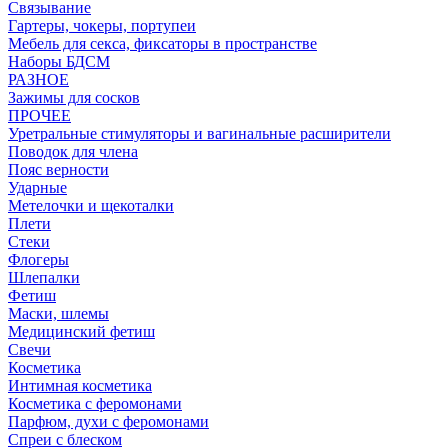
Связывание
Гартеры, чокеры, портупеи
Мебель для секса, фиксаторы в пространстве
Наборы БДСМ
РАЗНОЕ
Зажимы для сосков
ПРОЧЕЕ
Уретральные стимуляторы и вагинальные расширители
Поводок для члена
Пояс верности
Ударные
Метелочки и щекоталки
Плети
Стеки
Флогеры
Шлепалки
Фетиш
Маски, шлемы
Медицинский фетиш
Свечи
Косметика
Интимная косметика
Косметика с феромонами
Парфюм, духи с феромонами
Спреи с блеском