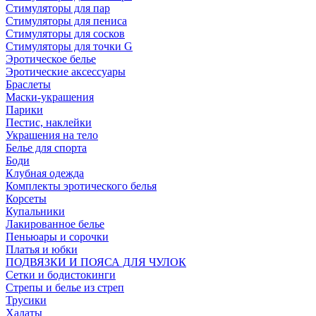
Стимуляторы для пар
Стимуляторы для пениса
Стимуляторы для сосков
Стимуляторы для точки G
Эротическое белье
Эротические аксессуары
Браслеты
Маски-украшения
Парики
Пестис, наклейки
Украшения на тело
Белье для спорта
Боди
Клубная одежда
Комплекты эротического белья
Корсеты
Купальники
Лакированное белье
Пеньюары и сорочки
Платья и юбки
ПОДВЯЗКИ И ПОЯСА ДЛЯ ЧУЛОК
Сетки и бодистокинги
Стрепы и белье из стреп
Трусики
Халаты