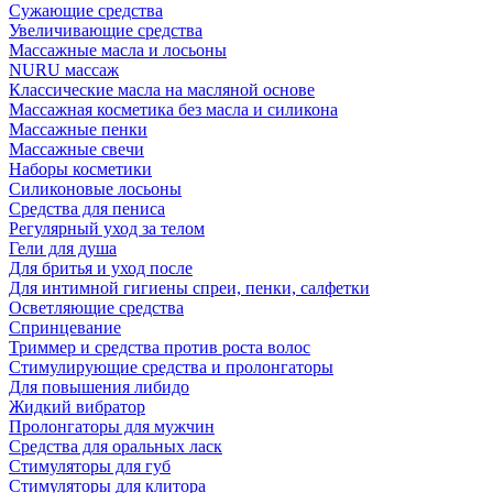
Сужающие средства
Увеличивающие средства
Массажные масла и лосьоны
NURU массаж
Классические масла на масляной основе
Массажная косметика без масла и силикона
Массажные пенки
Массажные свечи
Наборы косметики
Силиконовые лосьоны
Средства для пениса
Регулярный уход за телом
Гели для душа
Для бритья и уход после
Для интимной гигиены спреи, пенки, салфетки
Осветляющие средства
Спринцевание
Триммер и средства против роста волос
Стимулирующие средства и пролонгаторы
Для повышения либидо
Жидкий вибратор
Пролонгаторы для мужчин
Средства для оральных ласк
Стимуляторы для губ
Стимуляторы для клитора