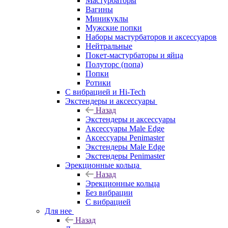
Мастурбаторы
Вагины
Миникуклы
Мужские попки
Наборы мастурбаторов и аксессуаров
Нейтральные
Покет-мастурбаторы и яйца
Полуторс (попа)
Попки
Ротики
С вибрацией и Hi-Tech
Экстендеры и аксессуары
Назад
Экстендеры и аксессуары
Аксессуары Male Edge
Аксессуары Penimaster
Экстендеры Male Edge
Экстендеры Penimaster
Эрекционные кольца
Назад
Эрекционные кольца
Без вибрации
С вибрацией
Для нее
Назад