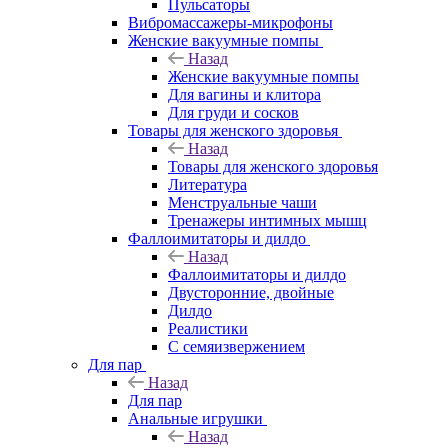
Пульсаторы
Вибромассажеры-микрофоны
Женские вакуумные помпы
Назад
Женские вакуумные помпы
Для вагины и клитора
Для груди и сосков
Товары для женского здоровья
Назад
Товары для женского здоровья
Литература
Менструальные чаши
Тренажеры интимных мышц
Фаллоимитаторы и дилдо
Назад
Фаллоимитаторы и дилдо
Двусторонние, двойные
Дилдо
Реалистики
С семяизвержением
Для пар
Назад
Для пар
Анальные игрушки
Назад