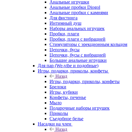
Анальные игрушки
Анальные пробки Diogol
Анальные пробки с камнями
Для фистинга
Интимный душ
Наборы анальных игрушек
Пробки, плаги
Пробки, плаги с вибрацией
Стимуляторы с эрекционным кольцом
Цепочки, бусы
Цепочки, бусы с вибрацией
Большие анальные игрушки
Для пар (We-vibe и подобные)
Игры, подарки, приколы, конфеты
Назад
Игры, подарки, приколы, конфеты
Брелоки
Игры, кубики
Конфеты, печенье
Мыло
Подарочные наборы игрушек
Приколы
Съедобное белье
Насадки на член
Назад