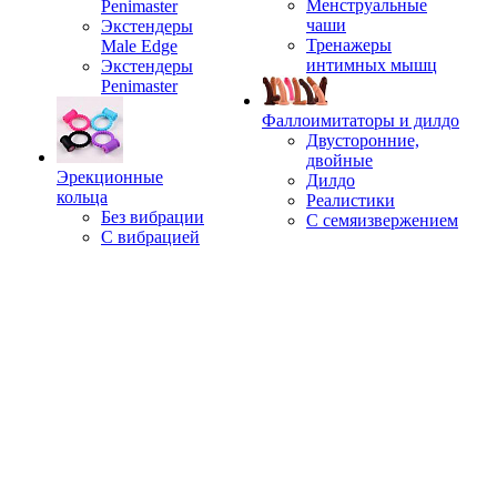
Менструальные
Penimaster
чаши
Экстендеры
Тренажеры
Male Edge
интимных мышц
Экстендеры
Penimaster
Фаллоимитаторы и дилдо
Двусторонние,
двойные
Эрекционные
Дилдо
кольца
Реалистики
Без вибрации
С семяизвержением
С вибрацией