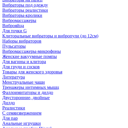
Вибраторы под одежду
Вибраторы реалистики
Вибраторы-кролики
Вибромассажеры
Виброяйца
Для точки G
Клиторальные вибраторы и вибропули (до 12см)
Наборы вибраторов
Пульсаторы
Вибромассажеры-микрофоны
Женские вакуумные помпы
Для вагины и клитора
Для груди и сосков
Товары для женского здоровья
Литература
Менструальные чаши
Тренажеры интимных мышц
Фаллоимитаторы и дилдо
Двусторонние, двойные
Дилдо
Реалистики
С семяизвержением
Для пар
Анальные игрушки