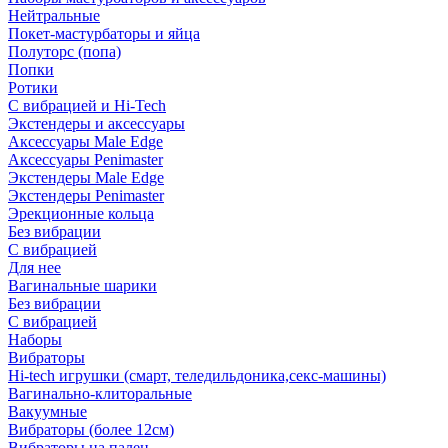
Нейтральные
Покет-мастурбаторы и яйца
Полуторс (попа)
Попки
Ротики
С вибрацией и Hi-Tech
Экстендеры и аксессуары
Аксессуары Male Edge
Аксессуары Penimaster
Экстендеры Male Edge
Экстендеры Penimaster
Эрекционные кольца
Без вибрации
С вибрацией
Для нее
Вагинальные шарики
Без вибрации
С вибрацией
Наборы
Вибраторы
Hi-tech игрушки (смарт, теледильдоника,секс-машины)
Вагинально-клиторальные
Вакуумные
Вибраторы (более 12см)
Вибраторы на палец