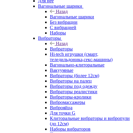
Для нее
Вагинальные шарики
Назад
Вагинальные шарики
Без вибрации
С вибрацией
Наборы
Вибраторы
Назад
Вибраторы
Hi-tech игрушки (смарт,
теледильдоника,секс-машины)
Вагинально-клиторальные
Вакуумные
Вибраторы (более 12см)
Вибраторы на палец
Вибраторы под одежду
Вибраторы реалистики
Вибраторы-кролики
Вибромассажеры
Виброяйца
Для точки G
Клиторальные вибраторы и вибропули
(до 12см)
Наборы вибраторов