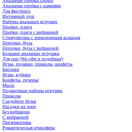
Анальные пробки Diogol
Анальные пробки с камнями
Для фистинга
Интимный душ
Наборы анальных игрушек
Пробки, плаги
Пробки, плаги с вибрацией
Стимуляторы с эрекционным кольцом
Цепочки, бусы
Цепочки, бусы с вибрацией
Большие анальные игрушки
Для пар (We-vibe и подобные)
Игры, подарки, приколы, конфеты
Брелоки
Игры, кубики
Конфеты, печенье
Мыло
Подарочные наборы игрушек
Приколы
Съедобное белье
Насадки на член
Без вибрации
С вибрацией
Презервативы
Романтическая атмосфера