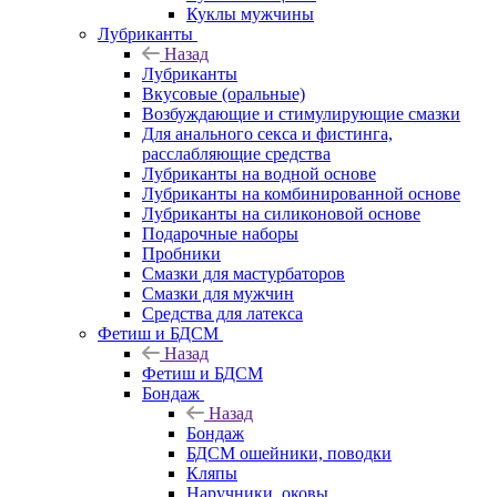
Куклы мужчины
Лубриканты
Назад
Лубриканты
Вкусовые (оральные)
Возбуждающие и стимулирующие смазки
Для анального секса и фистинга,
расслабляющие средства
Лубриканты на водной основе
Лубриканты на комбинированной основе
Лубриканты на силиконовой основе
Подарочные наборы
Пробники
Смазки для мастурбаторов
Смазки для мужчин
Средства для латекса
Фетиш и БДСМ
Назад
Фетиш и БДСМ
Бондаж
Назад
Бондаж
БДСМ ошейники, поводки
Кляпы
Наручники, оковы