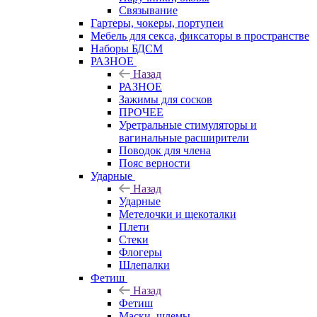
Связывание
Гартеры, чокеры, портупеи
Мебель для секса, фиксаторы в пространстве
Наборы БДСМ
РАЗНОЕ
Назад
РАЗНОЕ
Зажимы для сосков
ПРОЧЕЕ
Уретральные стимуляторы и
вагинальные расширители
Поводок для члена
Пояс верности
Ударные
Назад
Ударные
Метелочки и щекоталки
Плети
Стеки
Флогеры
Шлепалки
Фетиш
Назад
Фетиш
Маски, шлемы