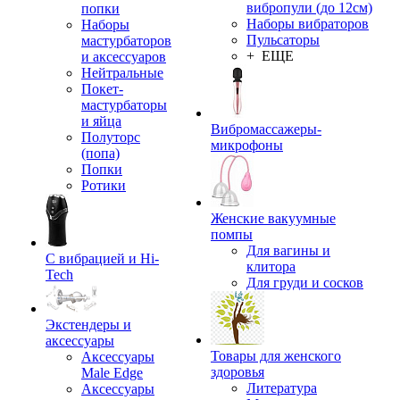
вибропули (до 12см)
попки
Наборы вибраторов
Наборы
Пульсаторы
мастурбаторов
+ ЕЩЕ
и аксессуаров
Нейтральные
Покет-
мастурбаторы
и яйца
Вибромассажеры-
Полуторс
микрофоны
(попа)
Попки
Ротики
Женские вакуумные
помпы
Для вагины и
С вибрацией и Hi-
клитора
Tech
Для груди и сосков
Экстендеры и
аксессуары
Товары для женского
Аксессуары
здоровья
Male Edge
Литература
Аксессуары