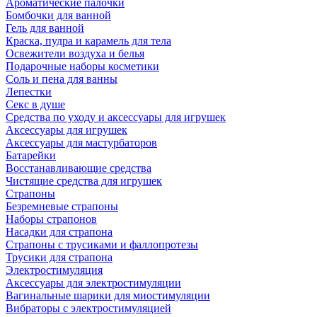
Ароматические палочки
Бомбочки для ванной
Гель для ванной
Краска, пудра и карамель для тела
Освежители воздуха и белья
Подарочные наборы косметики
Соль и пена для ванны
Лепестки
Секс в душе
Средства по уходу и аксессуары для игрушек
Аксессуары для игрушек
Аксессуары для мастурбаторов
Батарейки
Восстанавливающие средства
Чистящие средства для игрушек
Страпоны
Безремневые страпоны
Наборы страпонов
Насадки для страпона
Страпоны с трусиками и фаллопротезы
Трусики для страпона
Электростимуляция
Аксессуары для электростимуляции
Вагинальные шарики для миостимуляции
Вибраторы с электростимуляцией