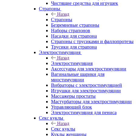
Чистящие средства для игрушек
Страпоны
Назад
Страпоны
Безремневые страпоны
Наборы страпонов
Насадки для страпона
Страпоны с трусиками и фаллопротезы
Трусики для страпона
Электростимуляция
Назад
Электростимуляция
Аксессуары для электростимуляции
Вагинальные шарики для
миостимуляции
Вибраторы с электростимуляцией
Игрушки для электростимуляции
Массажеры простаты
Мастурбаторы для электростимуляции
Управляющий блок
Электростимуляция для пениса
Секс куклы
Назад
Секс куклы
Куклы женщины