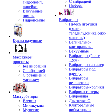
С вибрацией
гидропомп,
Наборы
линейки
Вакуумные
помпы
Вибраторы
Гидропомпы
Hi-tech игрушки
(смарт,
теледильдоника,секс-
машины)
Куклы надувные
Вагинально-
клиторальные
Вакуумные
Вибраторы (более
Массажеры
12см)
простаты
Вибраторы на палец
Без вибрации
Вибраторы под
С вибрацией
одежду
С ротацией и
Вибраторы
массажем
реалистики
Вибраторы-кролики
Вибромассажеры
Виброяйца
Мастурбаторы
Для точки G
Вагины
Клиторальные
Миникуклы
вибраторы и
Мужские