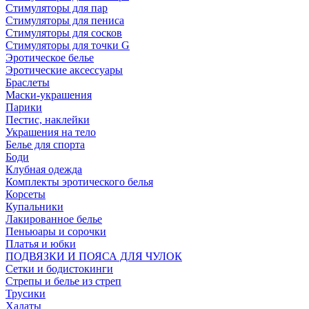
Стимуляторы для пар
Стимуляторы для пениса
Стимуляторы для сосков
Стимуляторы для точки G
Эротическое белье
Эротические аксессуары
Браслеты
Маски-украшения
Парики
Пестис, наклейки
Украшения на тело
Белье для спорта
Боди
Клубная одежда
Комплекты эротического белья
Корсеты
Купальники
Лакированное белье
Пеньюары и сорочки
Платья и юбки
ПОДВЯЗКИ И ПОЯСА ДЛЯ ЧУЛОК
Сетки и бодистокинги
Стрепы и белье из стреп
Трусики
Халаты