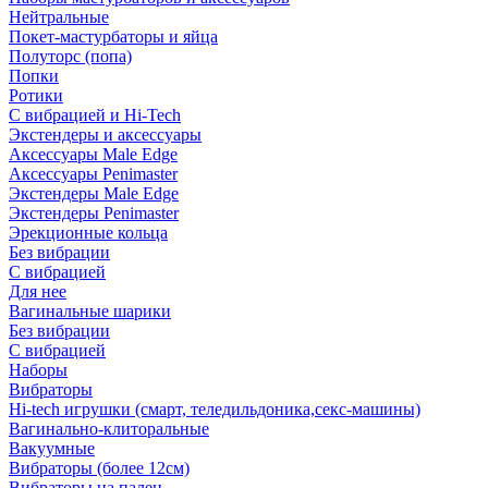
Нейтральные
Покет-мастурбаторы и яйца
Полуторс (попа)
Попки
Ротики
С вибрацией и Hi-Tech
Экстендеры и аксессуары
Аксессуары Male Edge
Аксессуары Penimaster
Экстендеры Male Edge
Экстендеры Penimaster
Эрекционные кольца
Без вибрации
С вибрацией
Для нее
Вагинальные шарики
Без вибрации
С вибрацией
Наборы
Вибраторы
Hi-tech игрушки (смарт, теледильдоника,секс-машины)
Вагинально-клиторальные
Вакуумные
Вибраторы (более 12см)
Вибраторы на палец