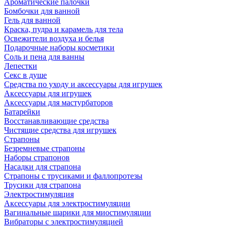
Ароматические палочки
Бомбочки для ванной
Гель для ванной
Краска, пудра и карамель для тела
Освежители воздуха и белья
Подарочные наборы косметики
Соль и пена для ванны
Лепестки
Секс в душе
Средства по уходу и аксессуары для игрушек
Аксессуары для игрушек
Аксессуары для мастурбаторов
Батарейки
Восстанавливающие средства
Чистящие средства для игрушек
Страпоны
Безремневые страпоны
Наборы страпонов
Насадки для страпона
Страпоны с трусиками и фаллопротезы
Трусики для страпона
Электростимуляция
Аксессуары для электростимуляции
Вагинальные шарики для миостимуляции
Вибраторы с электростимуляцией