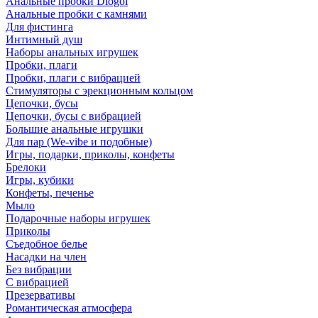
Анальные пробки Diogol
Анальные пробки с камнями
Для фистинга
Интимный душ
Наборы анальных игрушек
Пробки, плаги
Пробки, плаги с вибрацией
Стимуляторы с эрекционным кольцом
Цепочки, бусы
Цепочки, бусы с вибрацией
Большие анальные игрушки
Для пар (We-vibe и подобные)
Игры, подарки, приколы, конфеты
Брелоки
Игры, кубики
Конфеты, печенье
Мыло
Подарочные наборы игрушек
Приколы
Съедобное белье
Насадки на член
Без вибрации
С вибрацией
Презервативы
Романтическая атмосфера