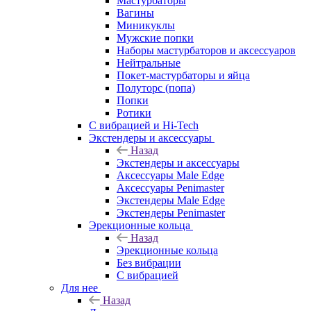
Мастурбаторы
Вагины
Миникуклы
Мужские попки
Наборы мастурбаторов и аксессуаров
Нейтральные
Покет-мастурбаторы и яйца
Полуторс (попа)
Попки
Ротики
С вибрацией и Hi-Tech
Экстендеры и аксессуары
Назад
Экстендеры и аксессуары
Аксессуары Male Edge
Аксессуары Penimaster
Экстендеры Male Edge
Экстендеры Penimaster
Эрекционные кольца
Назад
Эрекционные кольца
Без вибрации
С вибрацией
Для нее
Назад