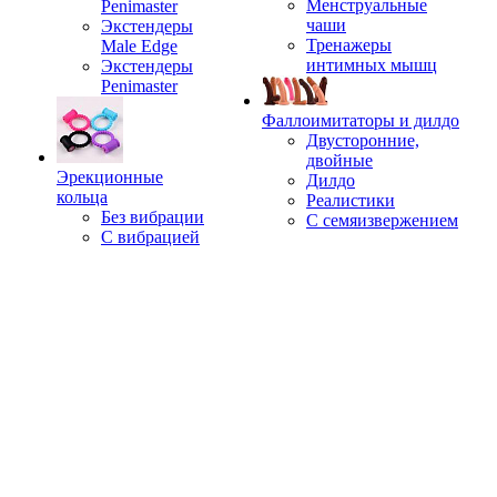
Менструальные
Penimaster
чаши
Экстендеры
Тренажеры
Male Edge
интимных мышц
Экстендеры
Penimaster
Фаллоимитаторы и дилдо
Двусторонние,
двойные
Эрекционные
Дилдо
кольца
Реалистики
Без вибрации
С семяизвержением
С вибрацией