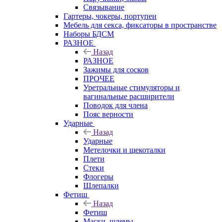
Связывание
Гартеры, чокеры, портупеи
Мебель для секса, фиксаторы в пространстве
Наборы БДСМ
РАЗНОЕ
Назад
РАЗНОЕ
Зажимы для сосков
ПРОЧЕЕ
Уретральные стимуляторы и
вагинальные расширители
Поводок для члена
Пояс верности
Ударные
Назад
Ударные
Метелочки и щекоталки
Плети
Стеки
Флогеры
Шлепалки
Фетиш
Назад
Фетиш
Маски, шлемы