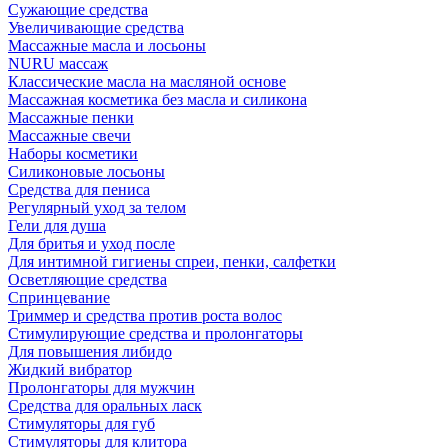
Сужающие средства
Увеличивающие средства
Массажные масла и лосьоны
NURU массаж
Классические масла на масляной основе
Массажная косметика без масла и силикона
Массажные пенки
Массажные свечи
Наборы косметики
Силиконовые лосьоны
Средства для пениса
Регулярный уход за телом
Гели для душа
Для бритья и уход после
Для интимной гигиены спреи, пенки, салфетки
Осветляющие средства
Спринцевание
Триммер и средства против роста волос
Стимулирующие средства и пролонгаторы
Для повышения либидо
Жидкий вибратор
Пролонгаторы для мужчин
Средства для оральных ласк
Стимуляторы для губ
Стимуляторы для клитора