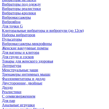
Вибраторы под одежду
Вибраторы реалистики
Вибраторы-кролики
Вибромассажеры
Виброяйца
Для точки G
Клиторальные вибраторы и вибропули (до 12см)
Наборы вибраторов
Пульсаторы
Вибромассажеры-микрофоны
Женские вакуумные помпы
Для вагины и клитора
Для груди и сосков
Товары для женского здоровья
Литература
Менструальные чаши
Тренажеры интимных мышц
Фаллоимитаторы и дилдо
Двусторонние, двойные
Дилдо
Реалистики
С семяизвержением
Для пар
Анальные игрушки