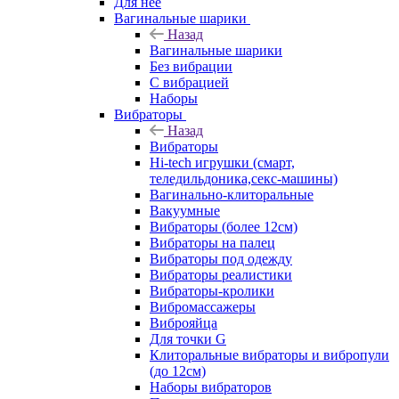
Для нее
Вагинальные шарики
Назад
Вагинальные шарики
Без вибрации
С вибрацией
Наборы
Вибраторы
Назад
Вибраторы
Hi-tech игрушки (смарт,
теледильдоника,секс-машины)
Вагинально-клиторальные
Вакуумные
Вибраторы (более 12см)
Вибраторы на палец
Вибраторы под одежду
Вибраторы реалистики
Вибраторы-кролики
Вибромассажеры
Виброяйца
Для точки G
Клиторальные вибраторы и вибропули
(до 12см)
Наборы вибраторов