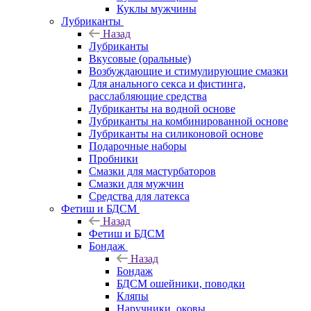
Куклы мужчины
Лубриканты
Назад
Лубриканты
Вкусовые (оральные)
Возбуждающие и стимулирующие смазки
Для анального секса и фистинга,
расслабляющие средства
Лубриканты на водной основе
Лубриканты на комбинированной основе
Лубриканты на силиконовой основе
Подарочные наборы
Пробники
Смазки для мастурбаторов
Смазки для мужчин
Средства для латекса
Фетиш и БДСМ
Назад
Фетиш и БДСМ
Бондаж
Назад
Бондаж
БДСМ ошейники, поводки
Кляпы
Наручники, оковы