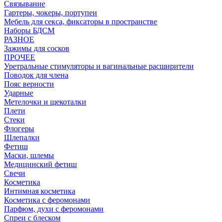
Связывание
Гартеры, чокеры, портупеи
Мебель для секса, фиксаторы в пространстве
Наборы БДСМ
РАЗНОЕ
Зажимы для сосков
ПРОЧЕЕ
Уретральные стимуляторы и вагинальные расширители
Поводок для члена
Пояс верности
Ударные
Метелочки и щекоталки
Плети
Стеки
Флогеры
Шлепалки
Фетиш
Маски, шлемы
Медицинский фетиш
Свечи
Косметика
Интимная косметика
Косметика с феромонами
Парфюм, духи с феромонами
Спреи с блеском