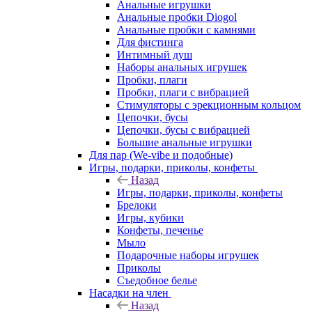
Анальные игрушки
Анальные пробки Diogol
Анальные пробки с камнями
Для фистинга
Интимный душ
Наборы анальных игрушек
Пробки, плаги
Пробки, плаги с вибрацией
Стимуляторы с эрекционным кольцом
Цепочки, бусы
Цепочки, бусы с вибрацией
Большие анальные игрушки
Для пар (We-vibe и подобные)
Игры, подарки, приколы, конфеты
Назад
Игры, подарки, приколы, конфеты
Брелоки
Игры, кубики
Конфеты, печенье
Мыло
Подарочные наборы игрушек
Приколы
Съедобное белье
Насадки на член
Назад