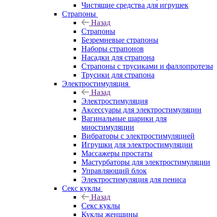
Чистящие средства для игрушек
Страпоны
Назад
Страпоны
Безремневые страпоны
Наборы страпонов
Насадки для страпона
Страпоны с трусиками и фаллопротезы
Трусики для страпона
Электростимуляция
Назад
Электростимуляция
Аксессуары для электростимуляции
Вагинальные шарики для
миостимуляции
Вибраторы с электростимуляцией
Игрушки для электростимуляции
Массажеры простаты
Мастурбаторы для электростимуляции
Управляющий блок
Электростимуляция для пениса
Секс куклы
Назад
Секс куклы
Куклы женщины