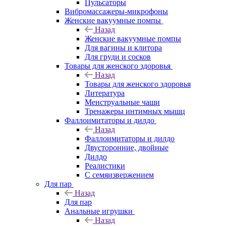
Пульсаторы
Вибромассажеры-микрофоны
Женские вакуумные помпы
Назад
Женские вакуумные помпы
Для вагины и клитора
Для груди и сосков
Товары для женского здоровья
Назад
Товары для женского здоровья
Литература
Менструальные чаши
Тренажеры интимных мышц
Фаллоимитаторы и дилдо
Назад
Фаллоимитаторы и дилдо
Двусторонние, двойные
Дилдо
Реалистики
С семяизвержением
Для пар
Назад
Для пар
Анальные игрушки
Назад