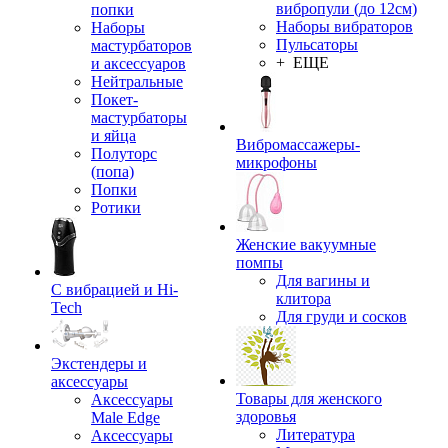
вибропули (до 12см)
попки
Наборы вибраторов
Наборы
Пульсаторы
мастурбаторов
+ ЕЩЕ
и аксессуаров
Нейтральные
Покет-
мастурбаторы
и яйца
Вибромассажеры-
Полуторс
микрофоны
(попа)
Попки
Ротики
Женские вакуумные
помпы
Для вагины и
С вибрацией и Hi-
клитора
Tech
Для груди и сосков
Экстендеры и
аксессуары
Товары для женского
Аксессуары
здоровья
Male Edge
Литература
Аксессуары