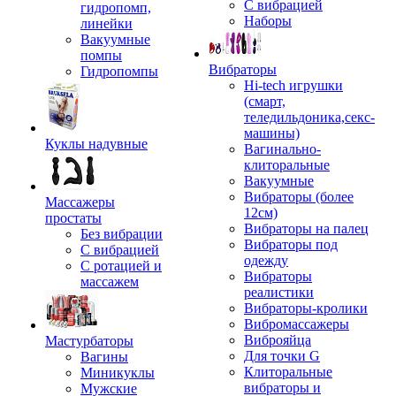
С вибрацией
гидропомп,
Наборы
линейки
Вакуумные
помпы
Вибраторы
Гидропомпы
Hi-tech игрушки
(смарт,
теледильдоника,секс-
машины)
Куклы надувные
Вагинально-
клиторальные
Вакуумные
Вибраторы (более
Массажеры
12см)
простаты
Вибраторы на палец
Без вибрации
Вибраторы под
С вибрацией
одежду
С ротацией и
Вибраторы
массажем
реалистики
Вибраторы-кролики
Вибромассажеры
Виброяйца
Мастурбаторы
Для точки G
Вагины
Клиторальные
Миникуклы
вибраторы и
Мужские