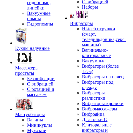
С вибрацией
гидропомп,
Наборы
линейки
Вакуумные
помпы
Вибраторы
Гидропомпы
Hi-tech игрушки
(смарт,
теледильдоника,секс-
машины)
Куклы надувные
Вагинально-
клиторальные
Вакуумные
Вибраторы (более
Массажеры
12см)
простаты
Вибраторы на палец
Без вибрации
Вибраторы под
С вибрацией
одежду
С ротацией и
Вибраторы
массажем
реалистики
Вибраторы-кролики
Вибромассажеры
Виброяйца
Мастурбаторы
Для точки G
Вагины
Клиторальные
Миникуклы
вибраторы и
Мужские