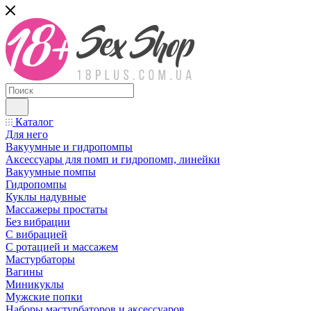
Каталог
Для него
Вакуумные и гидропомпы
Аксессуары для помп и гидропомп, линейки
Вакуумные помпы
Гидропомпы
Куклы надувные
Массажеры простаты
Без вибрации
С вибрацией
С ротацией и массажем
Мастурбаторы
Вагины
Миникуклы
Мужские попки
Наборы мастурбаторов и аксессуаров