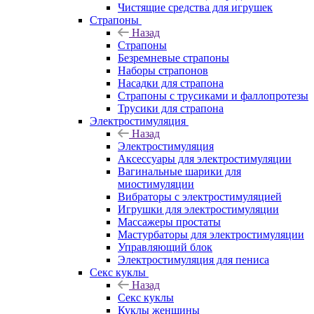
Чистящие средства для игрушек
Страпоны
Назад
Страпоны
Безремневые страпоны
Наборы страпонов
Насадки для страпона
Страпоны с трусиками и фаллопротезы
Трусики для страпона
Электростимуляция
Назад
Электростимуляция
Аксессуары для электростимуляции
Вагинальные шарики для
миостимуляции
Вибраторы с электростимуляцией
Игрушки для электростимуляции
Массажеры простаты
Мастурбаторы для электростимуляции
Управляющий блок
Электростимуляция для пениса
Секс куклы
Назад
Секс куклы
Куклы женщины