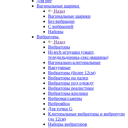
Для нее
Вагинальные шарики
Назад
Вагинальные шарики
Без вибрации
С вибрацией
Наборы
Вибраторы
Назад
Вибраторы
Hi-tech игрушки (смарт,
теледильдоника,секс-машины)
Вагинально-клиторальные
Вакуумные
Вибраторы (более 12см)
Вибраторы на палец
Вибраторы под одежду
Вибраторы реалистики
Вибраторы-кролики
Вибромассажеры
Виброяйца
Для точки G
Клиторальные вибраторы и вибропули
(до 12см)
Наборы вибраторов