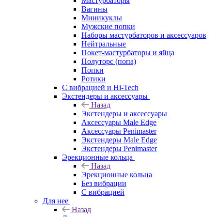
Мастурбаторы
Вагины
Миникуклы
Мужские попки
Наборы мастурбаторов и аксессуаров
Нейтральные
Покет-мастурбаторы и яйца
Полуторс (попа)
Попки
Ротики
С вибрацией и Hi-Tech
Экстендеры и аксессуары
Назад
Экстендеры и аксессуары
Аксессуары Male Edge
Аксессуары Penimaster
Экстендеры Male Edge
Экстендеры Penimaster
Эрекционные кольца
Назад
Эрекционные кольца
Без вибрации
С вибрацией
Для нее
Назад