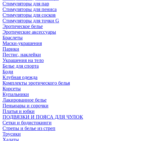
Стимуляторы для пар
Стимуляторы для пениса
Стимуляторы для сосков
Стимуляторы для точки G
Эротическое белье
Эротические аксессуары
Браслеты
Маски-украшения
Парики
Пестис, наклейки
Украшения на тело
Белье для спорта
Боди
Клубная одежда
Комплекты эротического белья
Корсеты
Купальники
Лакированное белье
Пеньюары и сорочки
Платья и юбки
ПОДВЯЗКИ И ПОЯСА ДЛЯ ЧУЛОК
Сетки и бодистокинги
Стрепы и белье из стреп
Трусики
Халаты