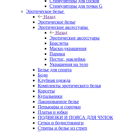
Стимуляторы для сосков
Стимуляторы для точки G
Эротическое белье
Назад
Эротическое белье
Эротические аксессуары
Назад
Эротические аксессуары
Браслеты
Маски-украшения
Парики
Пестис, наклейки
Украшения на тело
Белье для спорта
Боди
Клубная одежда
Комплекты эротического белья
Корсеты
Купальники
Лакированное белье
Пеньюары и сорочки
Платья и юбки
ПОДВЯЗКИ И ПОЯСА ДЛЯ ЧУЛОК
Сетки и бодистокинги
Стрепы и белье из стреп