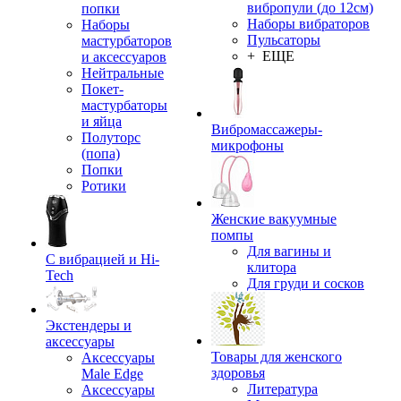
вибропули (до 12см)
попки
Наборы вибраторов
Наборы
Пульсаторы
мастурбаторов
+ ЕЩЕ
и аксессуаров
Нейтральные
Покет-
мастурбаторы
и яйца
Вибромассажеры-
Полуторс
микрофоны
(попа)
Попки
Ротики
Женские вакуумные
помпы
Для вагины и
С вибрацией и Hi-
клитора
Tech
Для груди и сосков
Экстендеры и
аксессуары
Товары для женского
Аксессуары
здоровья
Male Edge
Литература
Аксессуары