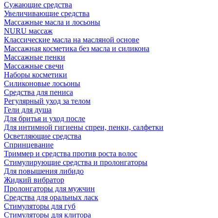
Сужающие средства
Увеличивающие средства
Массажные масла и лосьоны
NURU массаж
Классические масла на масляной основе
Массажная косметика без масла и силикона
Массажные пенки
Массажные свечи
Наборы косметики
Силиконовые лосьоны
Средства для пениса
Регулярный уход за телом
Гели для душа
Для бритья и уход после
Для интимной гигиены спреи, пенки, салфетки
Осветляющие средства
Спринцевание
Триммер и средства против роста волос
Стимулирующие средства и пролонгаторы
Для повышения либидо
Жидкий вибратор
Пролонгаторы для мужчин
Средства для оральных ласк
Стимуляторы для губ
Стимуляторы для клитора