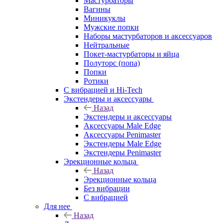
Мастурбаторы
Вагины
Миникуклы
Мужские попки
Наборы мастурбаторов и аксессуаров
Нейтральные
Покет-мастурбаторы и яйца
Полуторс (попа)
Попки
Ротики
С вибрацией и Hi-Tech
Экстендеры и аксессуары
Назад
Экстендеры и аксессуары
Аксессуары Male Edge
Аксессуары Penimaster
Экстендеры Male Edge
Экстендеры Penimaster
Эрекционные кольца
Назад
Эрекционные кольца
Без вибрации
С вибрацией
Для нее
Назад