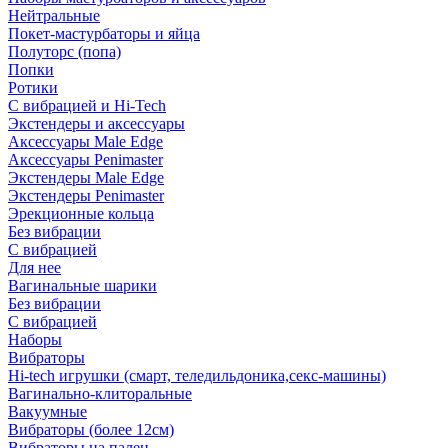
Нейтральные
Покет-мастурбаторы и яйца
Полуторс (попа)
Попки
Ротики
С вибрацией и Hi-Tech
Экстендеры и аксессуары
Аксессуары Male Edge
Аксессуары Penimaster
Экстендеры Male Edge
Экстендеры Penimaster
Эрекционные кольца
Без вибрации
С вибрацией
Для нее
Вагинальные шарики
Без вибрации
С вибрацией
Наборы
Вибраторы
Hi-tech игрушки (смарт, теледильдоника,секс-машины)
Вагинально-клиторальные
Вакуумные
Вибраторы (более 12см)
Вибраторы на палец