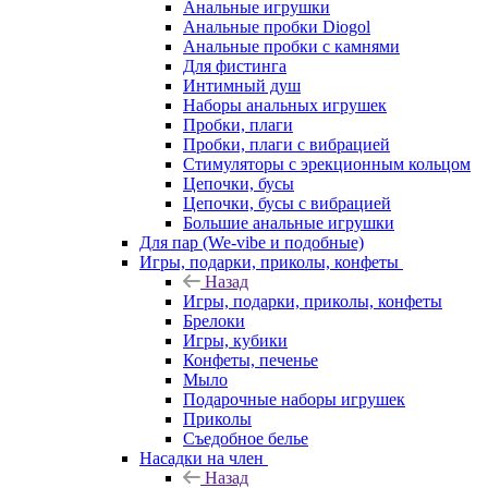
Анальные игрушки
Анальные пробки Diogol
Анальные пробки с камнями
Для фистинга
Интимный душ
Наборы анальных игрушек
Пробки, плаги
Пробки, плаги с вибрацией
Стимуляторы с эрекционным кольцом
Цепочки, бусы
Цепочки, бусы с вибрацией
Большие анальные игрушки
Для пар (We-vibe и подобные)
Игры, подарки, приколы, конфеты
Назад
Игры, подарки, приколы, конфеты
Брелоки
Игры, кубики
Конфеты, печенье
Мыло
Подарочные наборы игрушек
Приколы
Съедобное белье
Насадки на член
Назад