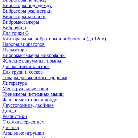
Вибраторы под одежду
Вибраторы реалистики
Вибраторы-кролики
Вибромассажеры
Виброяйца
Для точки G
Клиторальные вибраторы и вибропули (до 12см)
Наборы вибраторов
Пульсаторы
Вибромассажеры-микрофоны
Женские вакуумные помпы
Для вагины и клитора
Для груди и сосков
Товары для женского здоровья
Литература
Менструальные чаши
Тренажеры интимных мышц
Фаллоимитаторы и дилдо
Двусторонние, двойные
Дилдо
Реалистики
С семяизвержением
Для пар
Анальные игрушки