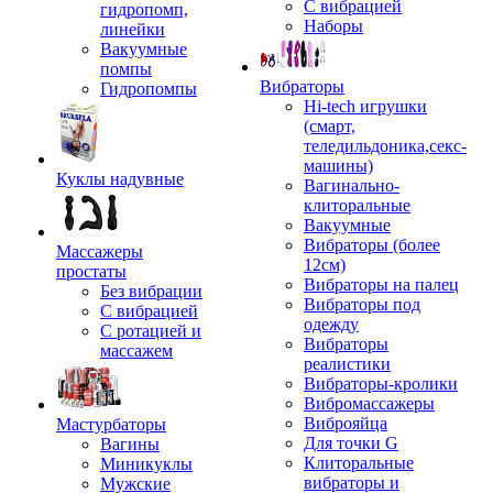
С вибрацией
гидропомп,
Наборы
линейки
Вакуумные
помпы
Вибраторы
Гидропомпы
Hi-tech игрушки
(смарт,
теледильдоника,секс-
машины)
Куклы надувные
Вагинально-
клиторальные
Вакуумные
Вибраторы (более
Массажеры
12см)
простаты
Вибраторы на палец
Без вибрации
Вибраторы под
С вибрацией
одежду
С ротацией и
Вибраторы
массажем
реалистики
Вибраторы-кролики
Вибромассажеры
Виброяйца
Мастурбаторы
Для точки G
Вагины
Клиторальные
Миникуклы
вибраторы и
Мужские