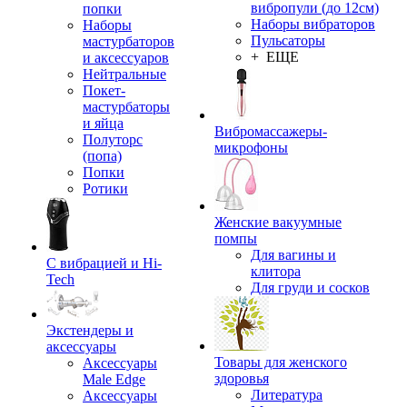
вибропули (до 12см)
попки
Наборы вибраторов
Наборы
Пульсаторы
мастурбаторов
+ ЕЩЕ
и аксессуаров
Нейтральные
Покет-
мастурбаторы
и яйца
Вибромассажеры-
Полуторс
микрофоны
(попа)
Попки
Ротики
Женские вакуумные
помпы
Для вагины и
С вибрацией и Hi-
клитора
Tech
Для груди и сосков
Экстендеры и
аксессуары
Товары для женского
Аксессуары
здоровья
Male Edge
Литература
Аксессуары