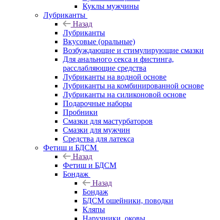
Куклы мужчины
Лубриканты
Назад
Лубриканты
Вкусовые (оральные)
Возбуждающие и стимулирующие смазки
Для анального секса и фистинга,
расслабляющие средства
Лубриканты на водной основе
Лубриканты на комбинированной основе
Лубриканты на силиконовой основе
Подарочные наборы
Пробники
Смазки для мастурбаторов
Смазки для мужчин
Средства для латекса
Фетиш и БДСМ
Назад
Фетиш и БДСМ
Бондаж
Назад
Бондаж
БДСМ ошейники, поводки
Кляпы
Наручники, оковы