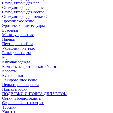
Стимуляторы для пар
Стимуляторы для пениса
Стимуляторы для сосков
Стимуляторы для точки G
Эротическое белье
Эротические аксессуары
Браслеты
Маски-украшения
Парики
Пестис, наклейки
Украшения на тело
Белье для спорта
Боди
Клубная одежда
Комплекты эротического белья
Корсеты
Купальники
Лакированное белье
Пеньюары и сорочки
Платья и юбки
ПОДВЯЗКИ И ПОЯСА ДЛЯ ЧУЛОК
Сетки и бодистокинги
Стрепы и белье из стреп
Трусики
Халаты