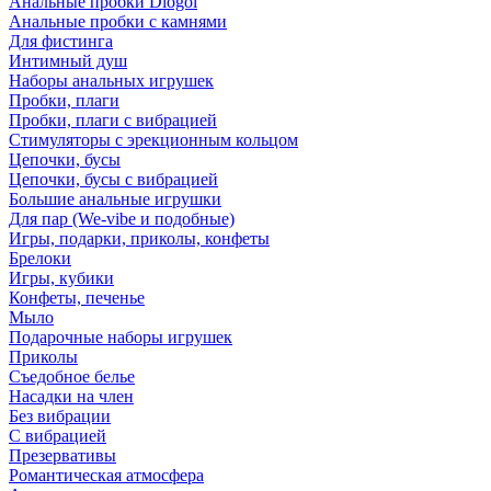
Анальные пробки Diogol
Анальные пробки с камнями
Для фистинга
Интимный душ
Наборы анальных игрушек
Пробки, плаги
Пробки, плаги с вибрацией
Стимуляторы с эрекционным кольцом
Цепочки, бусы
Цепочки, бусы с вибрацией
Большие анальные игрушки
Для пар (We-vibe и подобные)
Игры, подарки, приколы, конфеты
Брелоки
Игры, кубики
Конфеты, печенье
Мыло
Подарочные наборы игрушек
Приколы
Съедобное белье
Насадки на член
Без вибрации
С вибрацией
Презервативы
Романтическая атмосфера