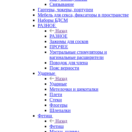
Связывание
Гартеры, чокеры, портупеи
Мебель для секса, фиксаторы в пространстве
Наборы БДСМ
РАЗНОЕ
Назад
РАЗНОЕ
Зажимы для сосков
ПРОЧЕЕ
Уретральные стимуляторы и
вагинальные расширители
Поводок для члена
Пояс верности
Ударные
Назад
Ударные
Метелочки и щекоталки
Плети
Стеки
Флогеры
Шлепалки
Фетиш
Назад
Фетиш
Маски, шлемы