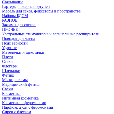
Связывание
Гартеры, чокеры, портупеи
Мебель для секса, фиксаторы в пространстве
Наборы БДСМ
РАЗНОЕ
Зажимы для сосков
ПРОЧЕЕ
Уретральные стимуляторы и вагинальные расширители
Поводок для члена
Пояс верности
Ударные
Метелочки и щекоталки
Плети
Стеки
Флогеры
Шлепалки
Фетиш
Маски, шлемы
Медицинский фетиш
Свечи
Косметика
Интимная косметика
Косметика с феромонами
Парфюм, духи с феромонами
Спреи с блеском