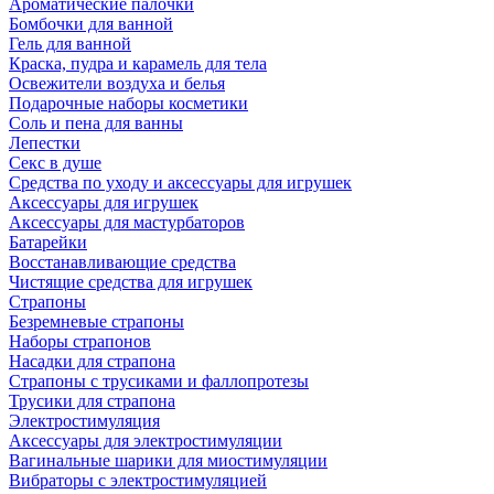
Ароматические палочки
Бомбочки для ванной
Гель для ванной
Краска, пудра и карамель для тела
Освежители воздуха и белья
Подарочные наборы косметики
Соль и пена для ванны
Лепестки
Секс в душе
Средства по уходу и аксессуары для игрушек
Аксессуары для игрушек
Аксессуары для мастурбаторов
Батарейки
Восстанавливающие средства
Чистящие средства для игрушек
Страпоны
Безремневые страпоны
Наборы страпонов
Насадки для страпона
Страпоны с трусиками и фаллопротезы
Трусики для страпона
Электростимуляция
Аксессуары для электростимуляции
Вагинальные шарики для миостимуляции
Вибраторы с электростимуляцией