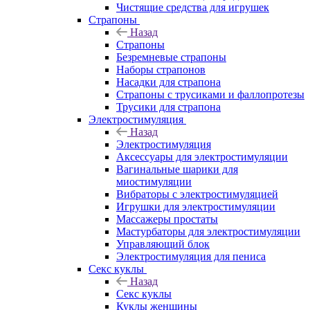
Чистящие средства для игрушек
Страпоны
Назад
Страпоны
Безремневые страпоны
Наборы страпонов
Насадки для страпона
Страпоны с трусиками и фаллопротезы
Трусики для страпона
Электростимуляция
Назад
Электростимуляция
Аксессуары для электростимуляции
Вагинальные шарики для
миостимуляции
Вибраторы с электростимуляцией
Игрушки для электростимуляции
Массажеры простаты
Мастурбаторы для электростимуляции
Управляющий блок
Электростимуляция для пениса
Секс куклы
Назад
Секс куклы
Куклы женщины