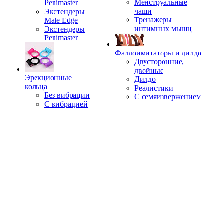
Менструальные
Penimaster
чаши
Экстендеры
Тренажеры
Male Edge
интимных мышц
Экстендеры
Penimaster
Фаллоимитаторы и дилдо
Двусторонние,
двойные
Эрекционные
Дилдо
кольца
Реалистики
Без вибрации
С семяизвержением
С вибрацией