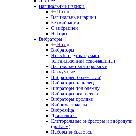
Для нее
Вагинальные шарики
Назад
Вагинальные шарики
Без вибрации
С вибрацией
Наборы
Вибраторы
Назад
Вибраторы
Hi-tech игрушки (смарт,
теледильдоника,секс-машины)
Вагинально-клиторальные
Вакуумные
Вибраторы (более 12см)
Вибраторы на палец
Вибраторы под одежду
Вибраторы реалистики
Вибраторы-кролики
Вибромассажеры
Виброяйца
Для точки G
Клиторальные вибраторы и вибропули
(до 12см)
Наборы вибраторов