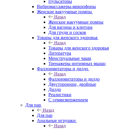
Пульсаторы
Вибромассажеры-микрофоны
Женские вакуумные помпы
Назад
Женские вакуумные помпы
Для вагины и клитора
Для груди и сосков
Товары для женского здоровья
Назад
Товары для женского здоровья
Литература
Менструальные чаши
Тренажеры интимных мышц
Фаллоимитаторы и дилдо
Назад
Фаллоимитаторы и дилдо
Двусторонние, двойные
Дилдо
Реалистики
С семяизвержением
Для пар
Назад
Для пар
Анальные игрушки
Назад