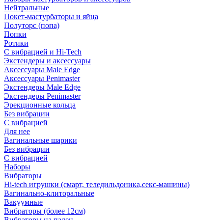
Нейтральные
Покет-мастурбаторы и яйца
Полуторс (попа)
Попки
Ротики
С вибрацией и Hi-Tech
Экстендеры и аксессуары
Аксессуары Male Edge
Аксессуары Penimaster
Экстендеры Male Edge
Экстендеры Penimaster
Эрекционные кольца
Без вибрации
С вибрацией
Для нее
Вагинальные шарики
Без вибрации
С вибрацией
Наборы
Вибраторы
Hi-tech игрушки (смарт, теледильдоника,секс-машины)
Вагинально-клиторальные
Вакуумные
Вибраторы (более 12см)
Вибраторы на палец