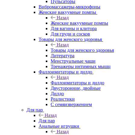
Пульсаторы
Вибромассажеры-микрофоны
Женские вакуумные помпы
Назад
Женские вакуумные помпы
Для вагины и клитора
Для груди и сосков
Товары для женского здоровья
Назад
Товары для женского здоровья
Литература
Менструальные чаши
Тренажеры интимных мышц
Фаллоимитаторы и дилдо
Назад
Фаллоимитаторы и дилдо
Двусторонние, двойные
Дилдо
Реалистики
С семяизвержением
Для пар
Назад
Для пар
Анальные игрушки
Назад