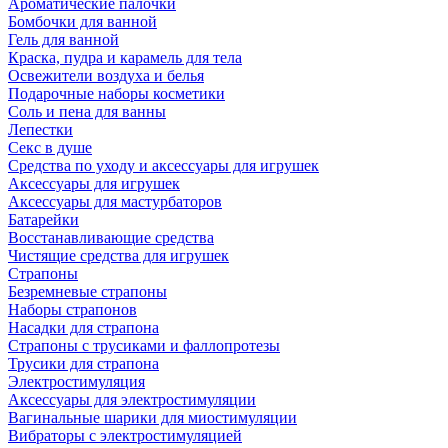
Ароматические палочки
Бомбочки для ванной
Гель для ванной
Краска, пудра и карамель для тела
Освежители воздуха и белья
Подарочные наборы косметики
Соль и пена для ванны
Лепестки
Секс в душе
Средства по уходу и аксессуары для игрушек
Аксессуары для игрушек
Аксессуары для мастурбаторов
Батарейки
Восстанавливающие средства
Чистящие средства для игрушек
Страпоны
Безремневые страпоны
Наборы страпонов
Насадки для страпона
Страпоны с трусиками и фаллопротезы
Трусики для страпона
Электростимуляция
Аксессуары для электростимуляции
Вагинальные шарики для миостимуляции
Вибраторы с электростимуляцией