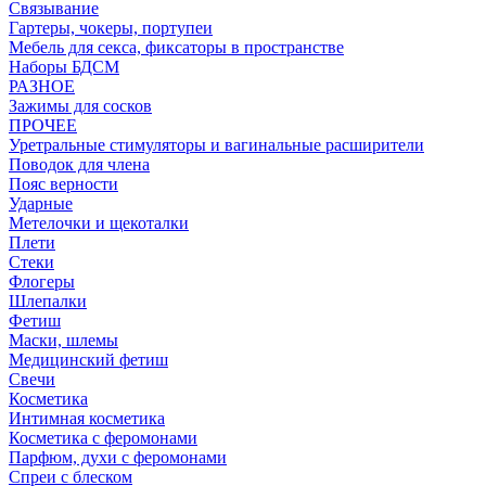
Связывание
Гартеры, чокеры, портупеи
Мебель для секса, фиксаторы в пространстве
Наборы БДСМ
РАЗНОЕ
Зажимы для сосков
ПРОЧЕЕ
Уретральные стимуляторы и вагинальные расширители
Поводок для члена
Пояс верности
Ударные
Метелочки и щекоталки
Плети
Стеки
Флогеры
Шлепалки
Фетиш
Маски, шлемы
Медицинский фетиш
Свечи
Косметика
Интимная косметика
Косметика с феромонами
Парфюм, духи с феромонами
Спреи с блеском