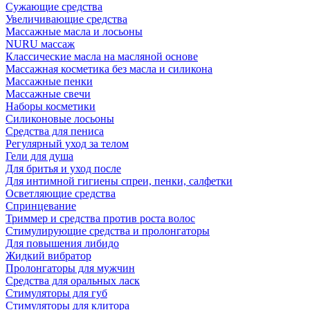
Сужающие средства
Увеличивающие средства
Массажные масла и лосьоны
NURU массаж
Классические масла на масляной основе
Массажная косметика без масла и силикона
Массажные пенки
Массажные свечи
Наборы косметики
Силиконовые лосьоны
Средства для пениса
Регулярный уход за телом
Гели для душа
Для бритья и уход после
Для интимной гигиены спреи, пенки, салфетки
Осветляющие средства
Спринцевание
Триммер и средства против роста волос
Стимулирующие средства и пролонгаторы
Для повышения либидо
Жидкий вибратор
Пролонгаторы для мужчин
Средства для оральных ласк
Стимуляторы для губ
Стимуляторы для клитора