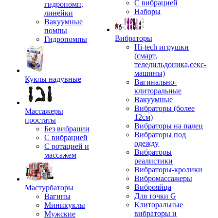
С вибрацией
гидропомп,
Наборы
линейки
Вакуумные
помпы
Вибраторы
Гидропомпы
Hi-tech игрушки
(смарт,
теледильдоника,секс-
машины)
Куклы надувные
Вагинально-
клиторальные
Вакуумные
Вибраторы (более
Массажеры
12см)
простаты
Вибраторы на палец
Без вибрации
Вибраторы под
С вибрацией
одежду
С ротацией и
Вибраторы
массажем
реалистики
Вибраторы-кролики
Вибромассажеры
Виброяйца
Мастурбаторы
Для точки G
Вагины
Клиторальные
Миникуклы
вибраторы и
Мужские