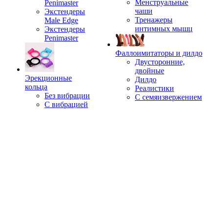
Менструальные
Penimaster
чаши
Экстендеры
Тренажеры
Male Edge
интимных мышц
Экстендеры
Penimaster
Фаллоимитаторы и дилдо
Двусторонние,
двойные
Эрекционные
Дилдо
кольца
Реалистики
Без вибрации
С семяизвержением
С вибрацией