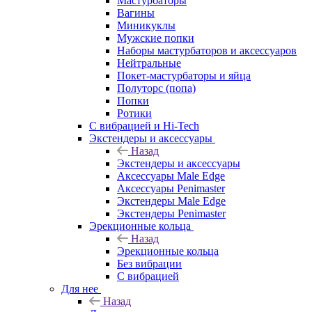
Мастурбаторы
Вагины
Миникуклы
Мужские попки
Наборы мастурбаторов и аксессуаров
Нейтральные
Покет-мастурбаторы и яйца
Полуторс (попа)
Попки
Ротики
С вибрацией и Hi-Tech
Экстендеры и аксессуары
Назад
Экстендеры и аксессуары
Аксессуары Male Edge
Аксессуары Penimaster
Экстендеры Male Edge
Экстендеры Penimaster
Эрекционные кольца
Назад
Эрекционные кольца
Без вибрации
С вибрацией
Для нее
Назад