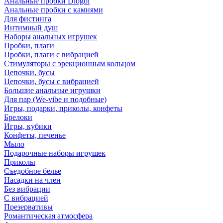
Анальные пробки Diogol
Анальные пробки с камнями
Для фистинга
Интимный душ
Наборы анальных игрушек
Пробки, плаги
Пробки, плаги с вибрацией
Стимуляторы с эрекционным кольцом
Цепочки, бусы
Цепочки, бусы с вибрацией
Большие анальные игрушки
Для пар (We-vibe и подобные)
Игры, подарки, приколы, конфеты
Брелоки
Игры, кубики
Конфеты, печенье
Мыло
Подарочные наборы игрушек
Приколы
Съедобное белье
Насадки на член
Без вибрации
С вибрацией
Презервативы
Романтическая атмосфера