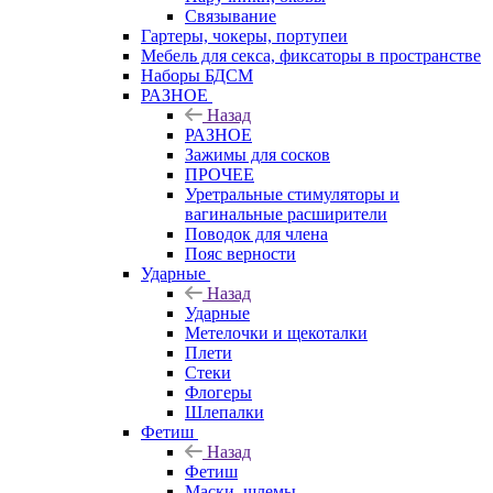
Связывание
Гартеры, чокеры, портупеи
Мебель для секса, фиксаторы в пространстве
Наборы БДСМ
РАЗНОЕ
Назад
РАЗНОЕ
Зажимы для сосков
ПРОЧЕЕ
Уретральные стимуляторы и
вагинальные расширители
Поводок для члена
Пояс верности
Ударные
Назад
Ударные
Метелочки и щекоталки
Плети
Стеки
Флогеры
Шлепалки
Фетиш
Назад
Фетиш
Маски, шлемы