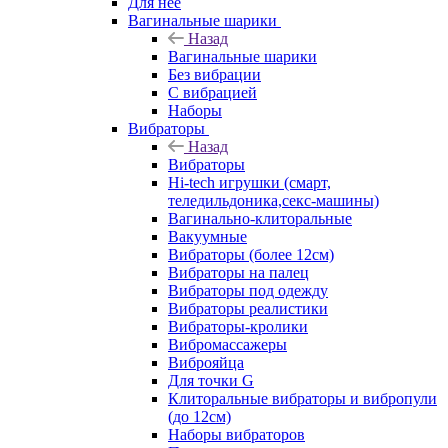
Для нее
Вагинальные шарики
Назад
Вагинальные шарики
Без вибрации
С вибрацией
Наборы
Вибраторы
Назад
Вибраторы
Hi-tech игрушки (смарт,
теледильдоника,секс-машины)
Вагинально-клиторальные
Вакуумные
Вибраторы (более 12см)
Вибраторы на палец
Вибраторы под одежду
Вибраторы реалистики
Вибраторы-кролики
Вибромассажеры
Виброяйца
Для точки G
Клиторальные вибраторы и вибропули
(до 12см)
Наборы вибраторов