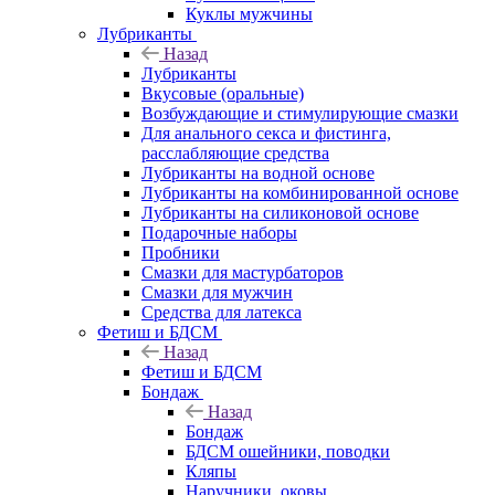
Куклы мужчины
Лубриканты
Назад
Лубриканты
Вкусовые (оральные)
Возбуждающие и стимулирующие смазки
Для анального секса и фистинга,
расслабляющие средства
Лубриканты на водной основе
Лубриканты на комбинированной основе
Лубриканты на силиконовой основе
Подарочные наборы
Пробники
Смазки для мастурбаторов
Смазки для мужчин
Средства для латекса
Фетиш и БДСМ
Назад
Фетиш и БДСМ
Бондаж
Назад
Бондаж
БДСМ ошейники, поводки
Кляпы
Наручники, оковы