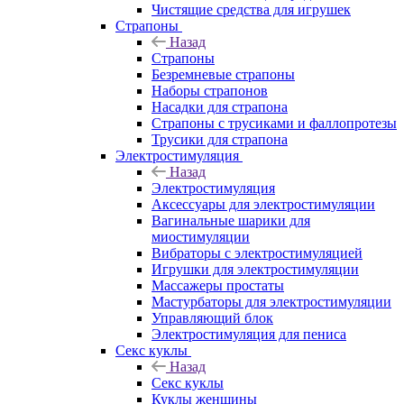
Чистящие средства для игрушек
Страпоны
Назад
Страпоны
Безремневые страпоны
Наборы страпонов
Насадки для страпона
Страпоны с трусиками и фаллопротезы
Трусики для страпона
Электростимуляция
Назад
Электростимуляция
Аксессуары для электростимуляции
Вагинальные шарики для
миостимуляции
Вибраторы с электростимуляцией
Игрушки для электростимуляции
Массажеры простаты
Мастурбаторы для электростимуляции
Управляющий блок
Электростимуляция для пениса
Секс куклы
Назад
Секс куклы
Куклы женщины