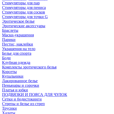
Стимуляторы для пар
Стимуляторы для пениса
Стимуляторы для сосков
Стимуляторы для точки G
Эротическое белье
Эротические аксессуары
Браслеты
Маски-украшения
Парики
Пестис, наклейки
Украшения на тело
Белье для спорта
Боди
Клубная одежда
Комплекты эротического белья
Корсеты
Купальники
Лакированное белье
Пеньюары и сорочки
Платья и юбки
ПОДВЯЗКИ И ПОЯСА ДЛЯ ЧУЛОК
Сетки и бодистокинги
Стрепы и белье из стреп
Трусики
Халаты