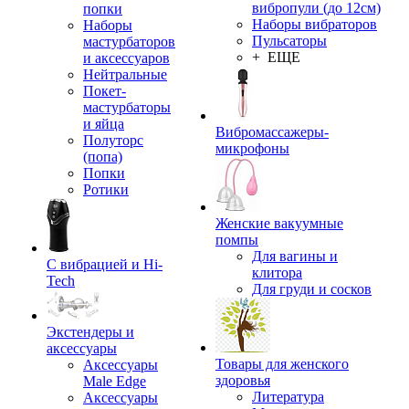
вибропули (до 12см)
попки
Наборы вибраторов
Наборы
Пульсаторы
мастурбаторов
+ ЕЩЕ
и аксессуаров
Нейтральные
Покет-
мастурбаторы
и яйца
Вибромассажеры-
Полуторс
микрофоны
(попа)
Попки
Ротики
Женские вакуумные
помпы
Для вагины и
С вибрацией и Hi-
клитора
Tech
Для груди и сосков
Экстендеры и
аксессуары
Товары для женского
Аксессуары
здоровья
Male Edge
Литература
Аксессуары