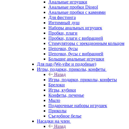
Анальные игрушки
Анальные пробки Diogol
Анальные пробки с камнями
Для фистинга
Интимный душ
Наборы анальных игрушек
Пробки, плаги
Пробки, плаги с вибрацией
Стимуляторы с эрекционным кольцом
Цепочки, бусы
Цепочки, бусы с вибрацией
Большие анальные игрушки
Для пар (We-vibe и подобные)
Игры, подарки, приколы, конфеты
Назад
Игры, подарки, приколы, конфеты
Брелоки
Игры, кубики
Конфеты, печенье
Мыло
Подарочные наборы игрушек
Приколы
Съедобное белье
Насадки на член
Назад