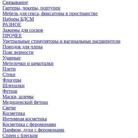
Связывание
Гартеры, чокеры, портупеи
Мебель для секса, фиксаторы в пространстве
Наборы БДСМ
РАЗНОЕ
Зажимы для сосков
ПРОЧЕЕ
Уретральные стимуляторы и вагинальные расширители
Поводок для члена
Пояс верности
Ударные
Метелочки и щекоталки
Плети
Стеки
Флогеры
Шлепалки
Фетиш
Маски, шлемы
Медицинский фетиш
Свечи
Косметика
Интимная косметика
Косметика с феромонами
Парфюм, духи с феромонами
Спреи с блеском