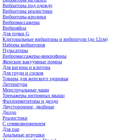
Вибраторы под одежду
Вибраторы реалистики
Вибраторы-кролики
Вибромассажеры
Виброяйца
Для точки G
Клиторальные вибраторы и вибропули (до 12см)
Наборы вибраторов
Пульсаторы
Вибромассажеры-микрофоны
Женские вакуумные помпы
Для вагины и клитора
Для груди и сосков
Товары для женского здоровья
Литература
Менструальные чаши
Тренажеры интимных мышц
Фаллоимитаторы и дилдо
Двусторонние, двойные
Дилдо
Реалистики
С семяизвержением
Для пар
Анальные игрушки