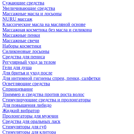
Сужающие средства
Увеличивающие средства
Массажные масла и лосьоны
NURU массаж
Классические масла на масляной основе
Массажная косметика без масла и силикона
Массажные пенки
Массажные свечи
Наборы косметики
Силиконовые лосьоны
Средства для пениса
Регулярный уход за телом
Гели для душа
Для бритья и уход после
Для интимной гигиены спреи, пенки, салфетки
Осветляющие средства
Спринцевание
Триммер и средства против роста волос
Стимулирующие средства и пролонгаторы
Для повышения либидо
Жидкий вибратор
Пролонгаторы для мужчин
Средства для оральных ласк
Стимуляторы для губ
Стимуляторы для клитора