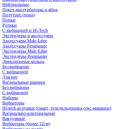
Нейтральные
Покет-мастурбаторы и яйца
Полуторс (попа)
Попки
Ротики
С вибрацией и Hi-Tech
Экстендеры и аксессуары
Аксессуары Male Edge
Аксессуары Penimaster
Экстендеры Male Edge
Экстендеры Penimaster
Эрекционные кольца
Без вибрации
С вибрацией
Для нее
Вагинальные шарики
Без вибрации
С вибрацией
Наборы
Вибраторы
Hi-tech игрушки (смарт, теледильдоника,секс-машины)
Вагинально-клиторальные
Вакуумные
Вибраторы (более 12см)
Вибраторы на палец