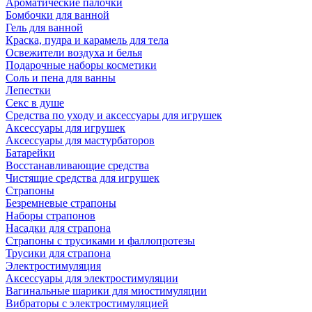
Ароматические палочки
Бомбочки для ванной
Гель для ванной
Краска, пудра и карамель для тела
Освежители воздуха и белья
Подарочные наборы косметики
Соль и пена для ванны
Лепестки
Секс в душе
Средства по уходу и аксессуары для игрушек
Аксессуары для игрушек
Аксессуары для мастурбаторов
Батарейки
Восстанавливающие средства
Чистящие средства для игрушек
Страпоны
Безремневые страпоны
Наборы страпонов
Насадки для страпона
Страпоны с трусиками и фаллопротезы
Трусики для страпона
Электростимуляция
Аксессуары для электростимуляции
Вагинальные шарики для миостимуляции
Вибраторы с электростимуляцией