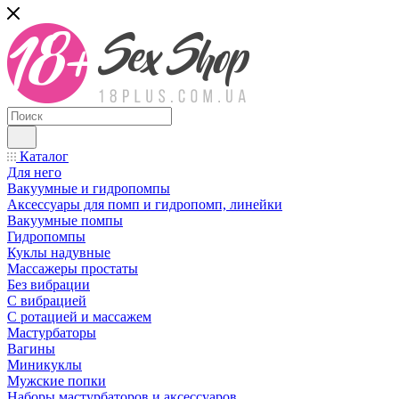
Каталог
Для него
Вакуумные и гидропомпы
Аксессуары для помп и гидропомп, линейки
Вакуумные помпы
Гидропомпы
Куклы надувные
Массажеры простаты
Без вибрации
С вибрацией
С ротацией и массажем
Мастурбаторы
Вагины
Миникуклы
Мужские попки
Наборы мастурбаторов и аксессуаров