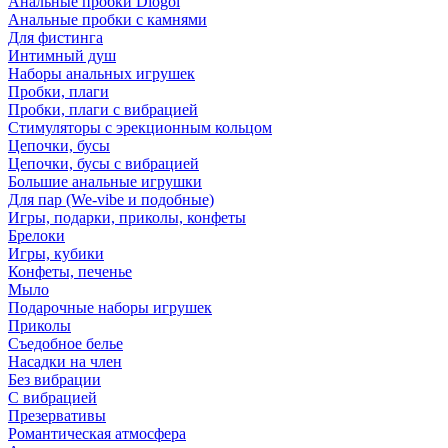
Анальные пробки Diogol
Анальные пробки с камнями
Для фистинга
Интимный душ
Наборы анальных игрушек
Пробки, плаги
Пробки, плаги с вибрацией
Стимуляторы с эрекционным кольцом
Цепочки, бусы
Цепочки, бусы с вибрацией
Большие анальные игрушки
Для пар (We-vibe и подобные)
Игры, подарки, приколы, конфеты
Брелоки
Игры, кубики
Конфеты, печенье
Мыло
Подарочные наборы игрушек
Приколы
Съедобное белье
Насадки на член
Без вибрации
С вибрацией
Презервативы
Романтическая атмосфера