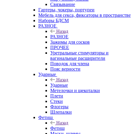
Связывание
Гартеры, чокеры, портупеи
Мебель для секса, фиксаторы в пространстве
Наборы БДСМ
РАЗНОЕ
Назад
РАЗНОЕ
Зажимы для сосков
ПРОЧЕЕ
Уретральные стимуляторы и
вагинальные расширители
Поводок для члена
Пояс верности
Ударные
Назад
Ударные
Метелочки и щекоталки
Плети
Стеки
Флогеры
Шлепалки
Фетиш
Назад
Фетиш
Маски, шлемы