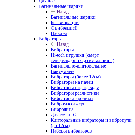
Для нее
Вагинальные шарики
Назад
Вагинальные шарики
Без вибрации
С вибрацией
Наборы
Вибраторы
Назад
Вибраторы
Hi-tech игрушки (смарт,
теледильдоника,секс-машины)
Вагинально-клиторальные
Вакуумные
Вибраторы (более 12см)
Вибраторы на палец
Вибраторы под одежду
Вибраторы реалистики
Вибраторы-кролики
Вибромассажеры
Виброяйца
Для точки G
Клиторальные вибраторы и вибропули
(до 12см)
Наборы вибраторов