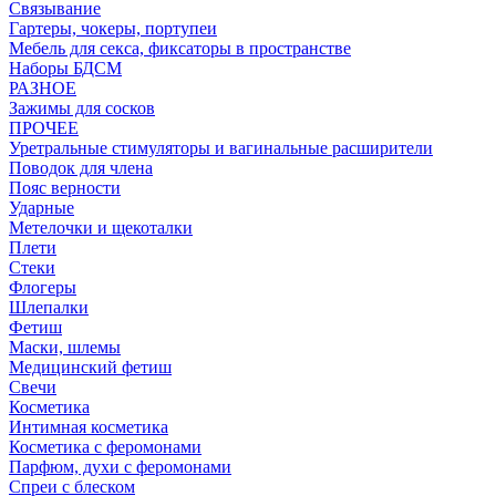
Связывание
Гартеры, чокеры, портупеи
Мебель для секса, фиксаторы в пространстве
Наборы БДСМ
РАЗНОЕ
Зажимы для сосков
ПРОЧЕЕ
Уретральные стимуляторы и вагинальные расширители
Поводок для члена
Пояс верности
Ударные
Метелочки и щекоталки
Плети
Стеки
Флогеры
Шлепалки
Фетиш
Маски, шлемы
Медицинский фетиш
Свечи
Косметика
Интимная косметика
Косметика с феромонами
Парфюм, духи с феромонами
Спреи с блеском