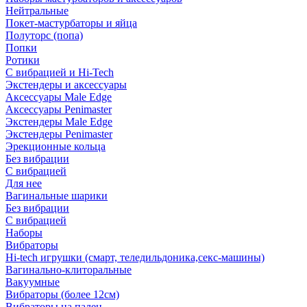
Нейтральные
Покет-мастурбаторы и яйца
Полуторс (попа)
Попки
Ротики
С вибрацией и Hi-Tech
Экстендеры и аксессуары
Аксессуары Male Edge
Аксессуары Penimaster
Экстендеры Male Edge
Экстендеры Penimaster
Эрекционные кольца
Без вибрации
С вибрацией
Для нее
Вагинальные шарики
Без вибрации
С вибрацией
Наборы
Вибраторы
Hi-tech игрушки (смарт, теледильдоника,секс-машины)
Вагинально-клиторальные
Вакуумные
Вибраторы (более 12см)
Вибраторы на палец