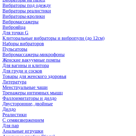
Вибраторы под одежду
Вибраторы реалистики
Вибраторы-кролики
Вибромассажеры
Виброяйца
Для точки G
Клиторальные вибраторы и вибропули (до 12см)
Наборы вибраторов
Пульсаторы
Вибромассажеры-микрофоны
Женские вакуумные помпы
Для вагины и клитора
Для груди и сосков
Товары для женского здоровья
Литература
Менструальные чаши
Тренажеры интимных мышц
Фаллоимитаторы и дилдо
Двусторонние, двойные
Дилдо
Реалистики
С семяизвержением
Для пар
Анальные игрушки