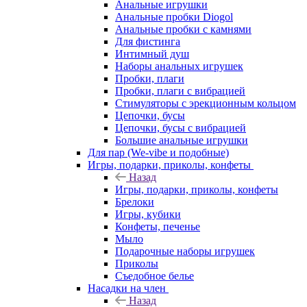
Анальные игрушки
Анальные пробки Diogol
Анальные пробки с камнями
Для фистинга
Интимный душ
Наборы анальных игрушек
Пробки, плаги
Пробки, плаги с вибрацией
Стимуляторы с эрекционным кольцом
Цепочки, бусы
Цепочки, бусы с вибрацией
Большие анальные игрушки
Для пар (We-vibe и подобные)
Игры, подарки, приколы, конфеты
Назад
Игры, подарки, приколы, конфеты
Брелоки
Игры, кубики
Конфеты, печенье
Мыло
Подарочные наборы игрушек
Приколы
Съедобное белье
Насадки на член
Назад