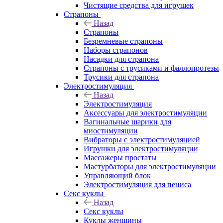
Чистящие средства для игрушек
Страпоны
Назад
Страпоны
Безремневые страпоны
Наборы страпонов
Насадки для страпона
Страпоны с трусиками и фаллопротезы
Трусики для страпона
Электростимуляция
Назад
Электростимуляция
Аксессуары для электростимуляции
Вагинальные шарики для
миостимуляции
Вибраторы с электростимуляцией
Игрушки для электростимуляции
Массажеры простаты
Мастурбаторы для электростимуляции
Управляющий блок
Электростимуляция для пениса
Секс куклы
Назад
Секс куклы
Куклы женщины