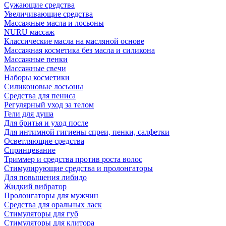
Сужающие средства
Увеличивающие средства
Массажные масла и лосьоны
NURU массаж
Классические масла на масляной основе
Массажная косметика без масла и силикона
Массажные пенки
Массажные свечи
Наборы косметики
Силиконовые лосьоны
Средства для пениса
Регулярный уход за телом
Гели для душа
Для бритья и уход после
Для интимной гигиены спреи, пенки, салфетки
Осветляющие средства
Спринцевание
Триммер и средства против роста волос
Стимулирующие средства и пролонгаторы
Для повышения либидо
Жидкий вибратор
Пролонгаторы для мужчин
Средства для оральных ласк
Стимуляторы для губ
Стимуляторы для клитора