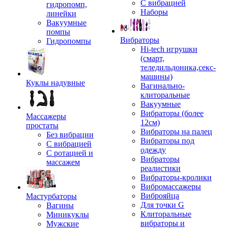
С вибрацией
гидропомп,
Наборы
линейки
Вакуумные
помпы
Вибраторы
Гидропомпы
Hi-tech игрушки
(смарт,
теледильдоника,секс-
машины)
Куклы надувные
Вагинально-
клиторальные
Вакуумные
Вибраторы (более
Массажеры
12см)
простаты
Вибраторы на палец
Без вибрации
Вибраторы под
С вибрацией
одежду
С ротацией и
Вибраторы
массажем
реалистики
Вибраторы-кролики
Вибромассажеры
Виброяйца
Мастурбаторы
Для точки G
Вагины
Клиторальные
Миникуклы
вибраторы и
Мужские