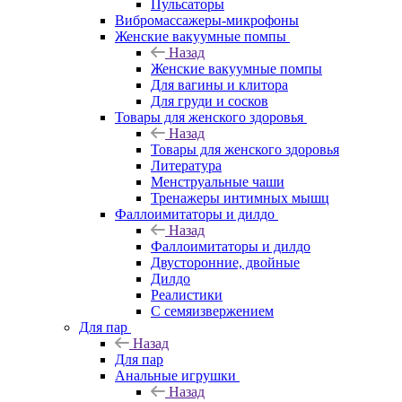
Пульсаторы
Вибромассажеры-микрофоны
Женские вакуумные помпы
Назад
Женские вакуумные помпы
Для вагины и клитора
Для груди и сосков
Товары для женского здоровья
Назад
Товары для женского здоровья
Литература
Менструальные чаши
Тренажеры интимных мышц
Фаллоимитаторы и дилдо
Назад
Фаллоимитаторы и дилдо
Двусторонние, двойные
Дилдо
Реалистики
С семяизвержением
Для пар
Назад
Для пар
Анальные игрушки
Назад