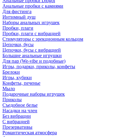
Анальные пробки Diogol
Анальные пробки с камнями
Для фистинга
Интимный душ
Наборы анальных игрушек
Пробки, плаги
Пробки, плаги с вибрацией
Стимуляторы с эрекционным кольцом
Цепочки, бусы
Цепочки, бусы с вибрацией
Большие анальные игрушки
Для пар (We-vibe и подобные)
Игры, подарки, приколы, конфеты
Брелоки
Игры, кубики
Конфеты, печенье
Мыло
Подарочные наборы игрушек
Приколы
Съедобное белье
Насадки на член
Без вибрации
С вибрацией
Презервативы
Романтическая атмосфера