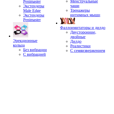
Менструальные
Penimaster
чаши
Экстендеры
Тренажеры
Male Edge
интимных мышц
Экстендеры
Penimaster
Фаллоимитаторы и дилдо
Двусторонние,
двойные
Эрекционные
Дилдо
кольца
Реалистики
Без вибрации
С семяизвержением
С вибрацией