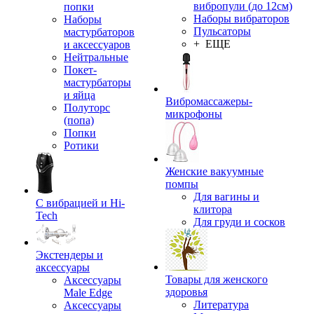
вибропули (до 12см)
попки
Наборы вибраторов
Наборы
Пульсаторы
мастурбаторов
+ ЕЩЕ
и аксессуаров
Нейтральные
Покет-
мастурбаторы
и яйца
Вибромассажеры-
Полуторс
микрофоны
(попа)
Попки
Ротики
Женские вакуумные
помпы
Для вагины и
С вибрацией и Hi-
клитора
Tech
Для груди и сосков
Экстендеры и
аксессуары
Товары для женского
Аксессуары
здоровья
Male Edge
Литература
Аксессуары