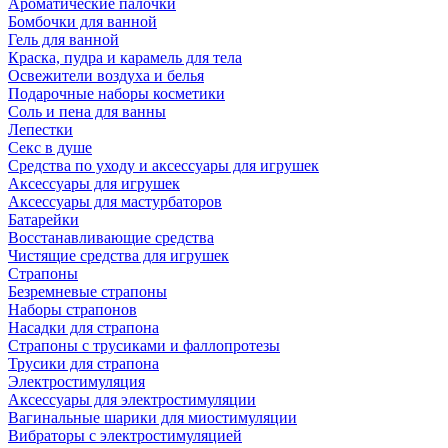
Ароматические палочки
Бомбочки для ванной
Гель для ванной
Краска, пудра и карамель для тела
Освежители воздуха и белья
Подарочные наборы косметики
Соль и пена для ванны
Лепестки
Секс в душе
Средства по уходу и аксессуары для игрушек
Аксессуары для игрушек
Аксессуары для мастурбаторов
Батарейки
Восстанавливающие средства
Чистящие средства для игрушек
Страпоны
Безремневые страпоны
Наборы страпонов
Насадки для страпона
Страпоны с трусиками и фаллопротезы
Трусики для страпона
Электростимуляция
Аксессуары для электростимуляции
Вагинальные шарики для миостимуляции
Вибраторы с электростимуляцией