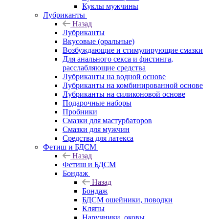
Куклы мужчины
Лубриканты
Назад
Лубриканты
Вкусовые (оральные)
Возбуждающие и стимулирующие смазки
Для анального секса и фистинга,
расслабляющие средства
Лубриканты на водной основе
Лубриканты на комбинированной основе
Лубриканты на силиконовой основе
Подарочные наборы
Пробники
Смазки для мастурбаторов
Смазки для мужчин
Средства для латекса
Фетиш и БДСМ
Назад
Фетиш и БДСМ
Бондаж
Назад
Бондаж
БДСМ ошейники, поводки
Кляпы
Наручники, оковы