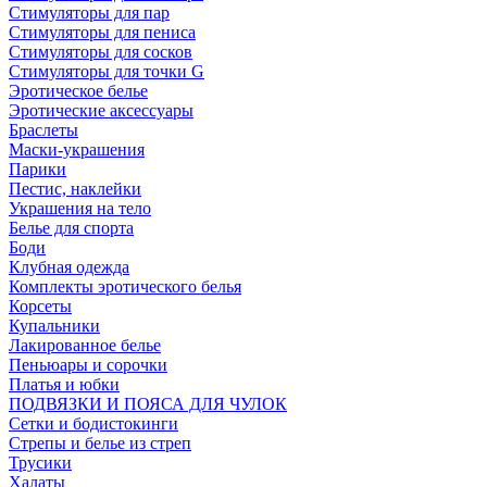
Стимуляторы для пар
Стимуляторы для пениса
Стимуляторы для сосков
Стимуляторы для точки G
Эротическое белье
Эротические аксессуары
Браслеты
Маски-украшения
Парики
Пестис, наклейки
Украшения на тело
Белье для спорта
Боди
Клубная одежда
Комплекты эротического белья
Корсеты
Купальники
Лакированное белье
Пеньюары и сорочки
Платья и юбки
ПОДВЯЗКИ И ПОЯСА ДЛЯ ЧУЛОК
Сетки и бодистокинги
Стрепы и белье из стреп
Трусики
Халаты