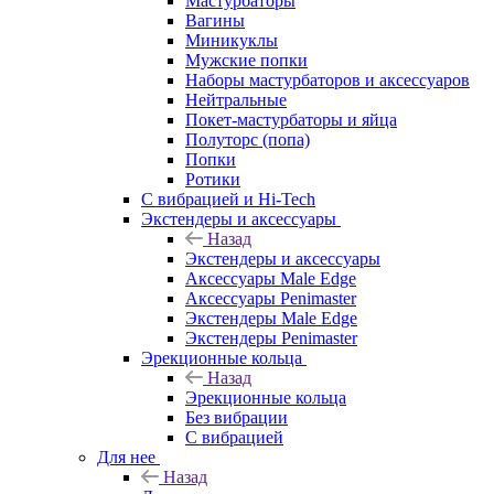
Мастурбаторы
Вагины
Миникуклы
Мужские попки
Наборы мастурбаторов и аксессуаров
Нейтральные
Покет-мастурбаторы и яйца
Полуторс (попа)
Попки
Ротики
С вибрацией и Hi-Tech
Экстендеры и аксессуары
Назад
Экстендеры и аксессуары
Аксессуары Male Edge
Аксессуары Penimaster
Экстендеры Male Edge
Экстендеры Penimaster
Эрекционные кольца
Назад
Эрекционные кольца
Без вибрации
С вибрацией
Для нее
Назад