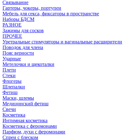
Связывание
Гартеры, чокеры, портупеи
Мебель для секса, фиксаторы в пространстве
Наборы БДСМ
РАЗНОЕ
Зажимы для сосков
ПРОЧЕЕ
Уретральные стимуляторы и вагинальные расширители
Поводок для члена
Пояс верности
Ударные
Метелочки и щекоталки
Плети
Стеки
Флогеры
Шлепалки
Фетиш
Маски, шлемы
Медицинский фетиш
Свечи
Косметика
Интимная косметика
Косметика с феромонами
Парфюм, духи с феромонами
Спреи с блеском