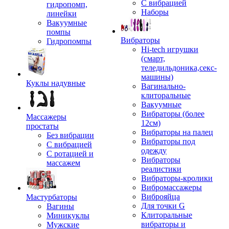
С вибрацией
гидропомп,
Наборы
линейки
Вакуумные
помпы
Вибраторы
Гидропомпы
Hi-tech игрушки
(смарт,
теледильдоника,секс-
машины)
Куклы надувные
Вагинально-
клиторальные
Вакуумные
Вибраторы (более
Массажеры
12см)
простаты
Вибраторы на палец
Без вибрации
Вибраторы под
С вибрацией
одежду
С ротацией и
Вибраторы
массажем
реалистики
Вибраторы-кролики
Вибромассажеры
Виброяйца
Мастурбаторы
Для точки G
Вагины
Клиторальные
Миникуклы
вибраторы и
Мужские