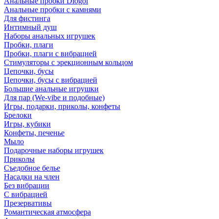
Анальные пробки Diogol
Анальные пробки с камнями
Для фистинга
Интимный душ
Наборы анальных игрушек
Пробки, плаги
Пробки, плаги с вибрацией
Стимуляторы с эрекционным кольцом
Цепочки, бусы
Цепочки, бусы с вибрацией
Большие анальные игрушки
Для пар (We-vibe и подобные)
Игры, подарки, приколы, конфеты
Брелоки
Игры, кубики
Конфеты, печенье
Мыло
Подарочные наборы игрушек
Приколы
Съедобное белье
Насадки на член
Без вибрации
С вибрацией
Презервативы
Романтическая атмосфера