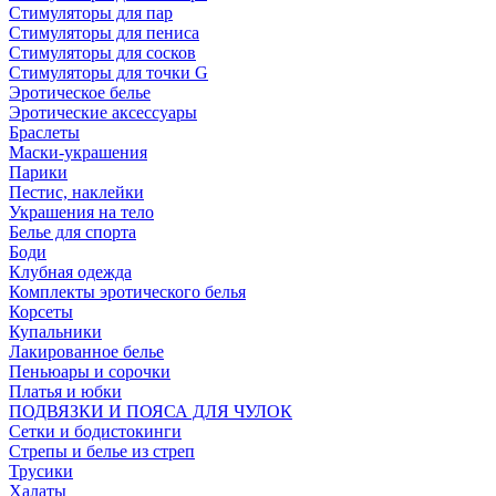
Стимуляторы для пар
Стимуляторы для пениса
Стимуляторы для сосков
Стимуляторы для точки G
Эротическое белье
Эротические аксессуары
Браслеты
Маски-украшения
Парики
Пестис, наклейки
Украшения на тело
Белье для спорта
Боди
Клубная одежда
Комплекты эротического белья
Корсеты
Купальники
Лакированное белье
Пеньюары и сорочки
Платья и юбки
ПОДВЯЗКИ И ПОЯСА ДЛЯ ЧУЛОК
Сетки и бодистокинги
Стрепы и белье из стреп
Трусики
Халаты