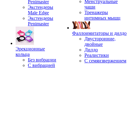
Менструальные
Penimaster
чаши
Экстендеры
Тренажеры
Male Edge
интимных мышц
Экстендеры
Penimaster
Фаллоимитаторы и дилдо
Двусторонние,
двойные
Эрекционные
Дилдо
кольца
Реалистики
Без вибрации
С семяизвержением
С вибрацией