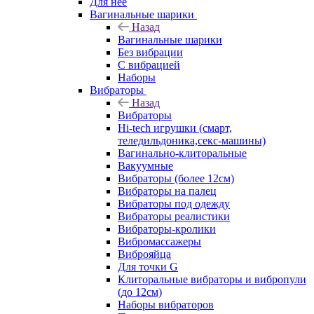
Для нее
Вагинальные шарики
Назад
Вагинальные шарики
Без вибрации
С вибрацией
Наборы
Вибраторы
Назад
Вибраторы
Hi-tech игрушки (смарт,
теледильдоника,секс-машины)
Вагинально-клиторальные
Вакуумные
Вибраторы (более 12см)
Вибраторы на палец
Вибраторы под одежду
Вибраторы реалистики
Вибраторы-кролики
Вибромассажеры
Виброяйца
Для точки G
Клиторальные вибраторы и вибропули
(до 12см)
Наборы вибраторов