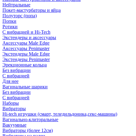
Нейтральные
Покет-мастурбаторы и яйца
Полуторс (попа)
Попки
Ротики
С вибрацией и Hi-Tech
Экстендеры и аксессуары
Аксессуары Male Edge
Аксессуары Penimaster
Экстендеры Male Edge
Экстендеры Penimaster
Эрекционные кольца
Без вибрации
С вибрацией
Для нее
Вагинальные шарики
Без вибрации
С вибрацией
Наборы
Вибраторы
Hi-tech игрушки (смарт, теледильдоника,секс-машины)
Вагинально-клиторальные
Вакуумные
Вибраторы (более 12см)
Вибраторы на палец