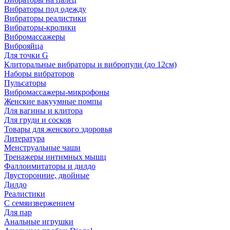
Вибраторы под одежду
Вибраторы реалистики
Вибраторы-кролики
Вибромассажеры
Виброяйца
Для точки G
Клиторальные вибраторы и вибропули (до 12см)
Наборы вибраторов
Пульсаторы
Вибромассажеры-микрофоны
Женские вакуумные помпы
Для вагины и клитора
Для груди и сосков
Товары для женского здоровья
Литература
Менструальные чаши
Тренажеры интимных мышц
Фаллоимитаторы и дилдо
Двусторонние, двойные
Дилдо
Реалистики
С семяизвержением
Для пар
Анальные игрушки