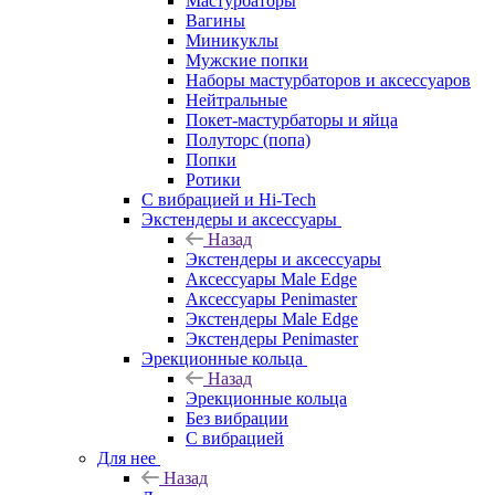
Мастурбаторы
Вагины
Миникуклы
Мужские попки
Наборы мастурбаторов и аксессуаров
Нейтральные
Покет-мастурбаторы и яйца
Полуторс (попа)
Попки
Ротики
С вибрацией и Hi-Tech
Экстендеры и аксессуары
Назад
Экстендеры и аксессуары
Аксессуары Male Edge
Аксессуары Penimaster
Экстендеры Male Edge
Экстендеры Penimaster
Эрекционные кольца
Назад
Эрекционные кольца
Без вибрации
С вибрацией
Для нее
Назад