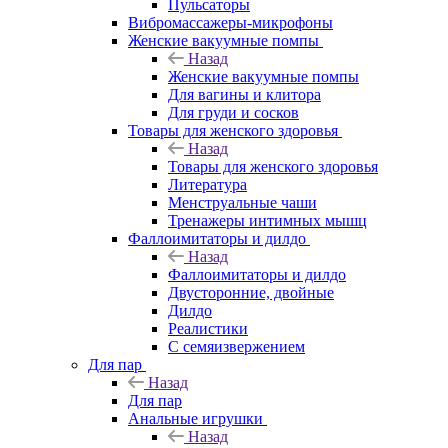
Пульсаторы
Вибромассажеры-микрофоны
Женские вакуумные помпы
Назад
Женские вакуумные помпы
Для вагины и клитора
Для груди и сосков
Товары для женского здоровья
Назад
Товары для женского здоровья
Литература
Менструальные чаши
Тренажеры интимных мышц
Фаллоимитаторы и дилдо
Назад
Фаллоимитаторы и дилдо
Двусторонние, двойные
Дилдо
Реалистики
С семяизвержением
Для пар
Назад
Для пар
Анальные игрушки
Назад