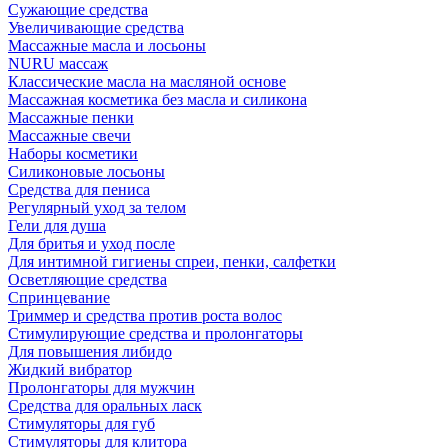
Сужающие средства
Увеличивающие средства
Массажные масла и лосьоны
NURU массаж
Классические масла на масляной основе
Массажная косметика без масла и силикона
Массажные пенки
Массажные свечи
Наборы косметики
Силиконовые лосьоны
Средства для пениса
Регулярный уход за телом
Гели для душа
Для бритья и уход после
Для интимной гигиены спреи, пенки, салфетки
Осветляющие средства
Спринцевание
Триммер и средства против роста волос
Стимулирующие средства и пролонгаторы
Для повышения либидо
Жидкий вибратор
Пролонгаторы для мужчин
Средства для оральных ласк
Стимуляторы для губ
Стимуляторы для клитора