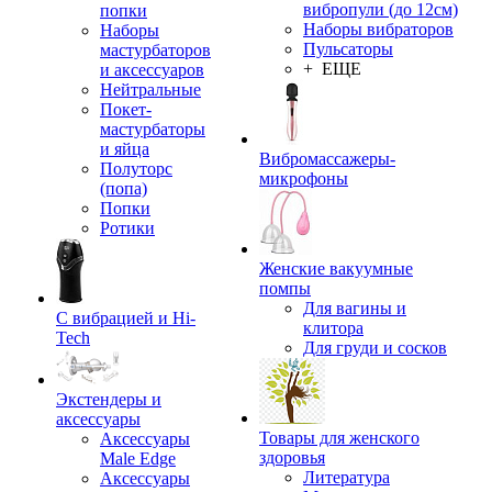
вибропули (до 12см)
попки
Наборы вибраторов
Наборы
Пульсаторы
мастурбаторов
+ ЕЩЕ
и аксессуаров
Нейтральные
Покет-
мастурбаторы
и яйца
Вибромассажеры-
Полуторс
микрофоны
(попа)
Попки
Ротики
Женские вакуумные
помпы
Для вагины и
С вибрацией и Hi-
клитора
Tech
Для груди и сосков
Экстендеры и
аксессуары
Товары для женского
Аксессуары
здоровья
Male Edge
Литература
Аксессуары