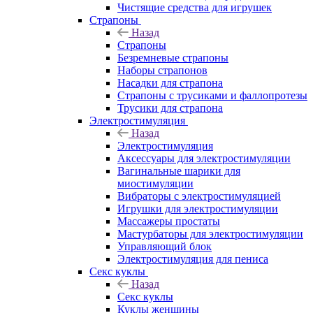
Чистящие средства для игрушек
Страпоны
Назад
Страпоны
Безремневые страпоны
Наборы страпонов
Насадки для страпона
Страпоны с трусиками и фаллопротезы
Трусики для страпона
Электростимуляция
Назад
Электростимуляция
Аксессуары для электростимуляции
Вагинальные шарики для
миостимуляции
Вибраторы с электростимуляцией
Игрушки для электростимуляции
Массажеры простаты
Мастурбаторы для электростимуляции
Управляющий блок
Электростимуляция для пениса
Секс куклы
Назад
Секс куклы
Куклы женщины