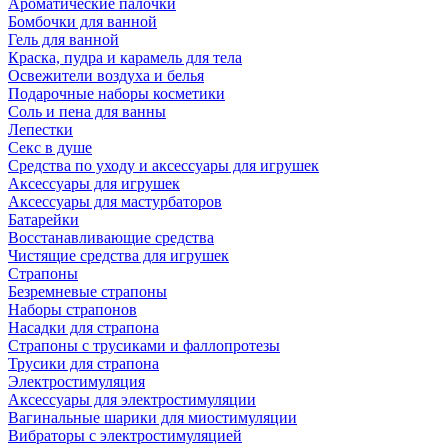
Ароматические палочки
Бомбочки для ванной
Гель для ванной
Краска, пудра и карамель для тела
Освежители воздуха и белья
Подарочные наборы косметики
Соль и пена для ванны
Лепестки
Секс в душе
Средства по уходу и аксессуары для игрушек
Аксессуары для игрушек
Аксессуары для мастурбаторов
Батарейки
Восстанавливающие средства
Чистящие средства для игрушек
Страпоны
Безремневые страпоны
Наборы страпонов
Насадки для страпона
Страпоны с трусиками и фаллопротезы
Трусики для страпона
Электростимуляция
Аксессуары для электростимуляции
Вагинальные шарики для миостимуляции
Вибраторы с электростимуляцией