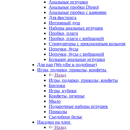
Анальные игрушки
Анальные пробки Diogol
Анальные пробки с камнями
Для фистинга
Интимный душ
Наборы анальных игрушек
Пробки, плаги
Пробки, плаги с вибрацией
Стимуляторы с эрекционным кольцом
Цепочки, бусы
Цепочки, бусы с вибрацией
Большие анальные игрушки
Для пар (We-vibe и подобные)
Игры, подарки, приколы, конфеты
Назад
Игры, подарки, приколы, конфеты
Брелоки
Игры, кубики
Конфеты, печенье
Мыло
Подарочные наборы игрушек
Приколы
Съедобное белье
Насадки на член
Назад