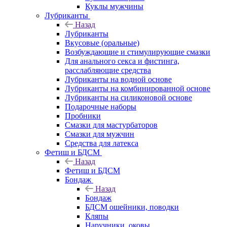
Куклы мужчины
Лубриканты
Назад
Лубриканты
Вкусовые (оральные)
Возбуждающие и стимулирующие смазки
Для анального секса и фистинга,
расслабляющие средства
Лубриканты на водной основе
Лубриканты на комбинированной основе
Лубриканты на силиконовой основе
Подарочные наборы
Пробники
Смазки для мастурбаторов
Смазки для мужчин
Средства для латекса
Фетиш и БДСМ
Назад
Фетиш и БДСМ
Бондаж
Назад
Бондаж
БДСМ ошейники, поводки
Кляпы
Наручники, оковы