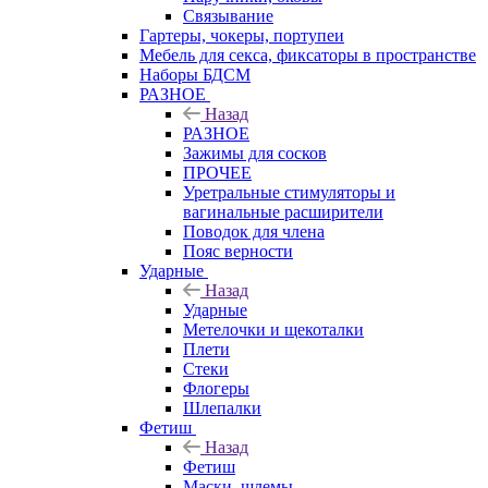
Связывание
Гартеры, чокеры, портупеи
Мебель для секса, фиксаторы в пространстве
Наборы БДСМ
РАЗНОЕ
Назад
РАЗНОЕ
Зажимы для сосков
ПРОЧЕЕ
Уретральные стимуляторы и
вагинальные расширители
Поводок для члена
Пояс верности
Ударные
Назад
Ударные
Метелочки и щекоталки
Плети
Стеки
Флогеры
Шлепалки
Фетиш
Назад
Фетиш
Маски, шлемы