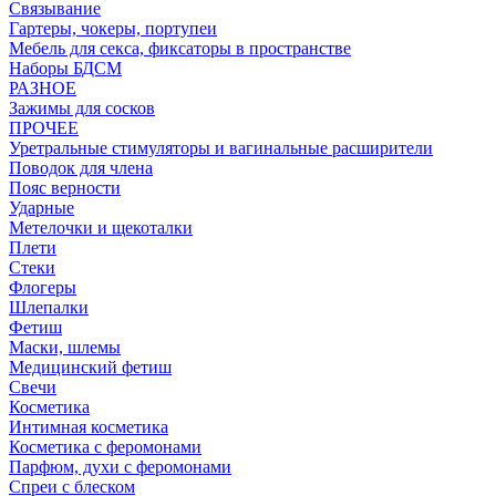
Связывание
Гартеры, чокеры, портупеи
Мебель для секса, фиксаторы в пространстве
Наборы БДСМ
РАЗНОЕ
Зажимы для сосков
ПРОЧЕЕ
Уретральные стимуляторы и вагинальные расширители
Поводок для члена
Пояс верности
Ударные
Метелочки и щекоталки
Плети
Стеки
Флогеры
Шлепалки
Фетиш
Маски, шлемы
Медицинский фетиш
Свечи
Косметика
Интимная косметика
Косметика с феромонами
Парфюм, духи с феромонами
Спреи с блеском