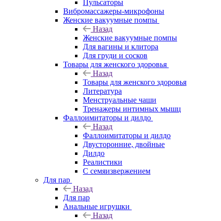
Пульсаторы
Вибромассажеры-микрофоны
Женские вакуумные помпы
Назад
Женские вакуумные помпы
Для вагины и клитора
Для груди и сосков
Товары для женского здоровья
Назад
Товары для женского здоровья
Литература
Менструальные чаши
Тренажеры интимных мышц
Фаллоимитаторы и дилдо
Назад
Фаллоимитаторы и дилдо
Двусторонние, двойные
Дилдо
Реалистики
С семяизвержением
Для пар
Назад
Для пар
Анальные игрушки
Назад