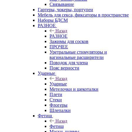
Связывание
Гартеры, чокеры, портупеи
Мебель для секса, фиксаторы в пространстве
Наборы БДСМ
РАЗНОЕ
Назад
РАЗНОЕ
Зажимы для сосков
ПРОЧЕЕ
Уретральные стимуляторы и
вагинальные расширители
Поводок для члена
Пояс верности
Ударные
Назад
Ударные
Метелочки и щекоталки
Плети
Стеки
Флогеры
Шлепалки
Фетиш
Назад
Фетиш
Маски, шлемы