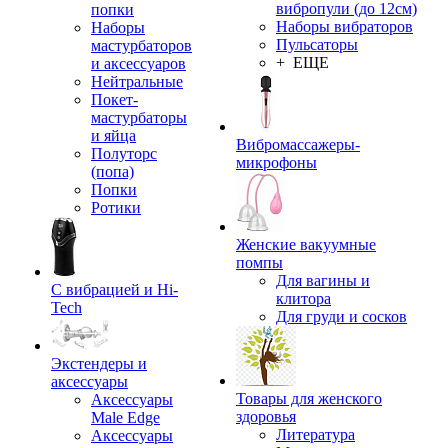
вибропули (до 12см)
попки
Наборы вибраторов
Наборы
Пульсаторы
мастурбаторов
+ ЕЩЕ
и аксессуаров
Нейтральные
Покет-
мастурбаторы
и яйца
Вибромассажеры-
Полуторс
микрофоны
(попа)
Попки
Ротики
Женские вакуумные
помпы
Для вагины и
С вибрацией и Hi-
клитора
Tech
Для груди и сосков
Экстендеры и
аксессуары
Товары для женского
Аксессуары
здоровья
Male Edge
Литература
Аксессуары