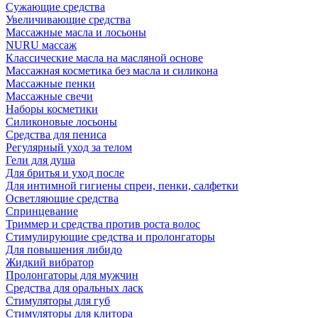
Сужающие средства
Увеличивающие средства
Массажные масла и лосьоны
NURU массаж
Классические масла на масляной основе
Массажная косметика без масла и силикона
Массажные пенки
Массажные свечи
Наборы косметики
Силиконовые лосьоны
Средства для пениса
Регулярный уход за телом
Гели для душа
Для бритья и уход после
Для интимной гигиены спреи, пенки, салфетки
Осветляющие средства
Спринцевание
Триммер и средства против роста волос
Стимулирующие средства и пролонгаторы
Для повышения либидо
Жидкий вибратор
Пролонгаторы для мужчин
Средства для оральных ласк
Стимуляторы для губ
Стимуляторы для клитора