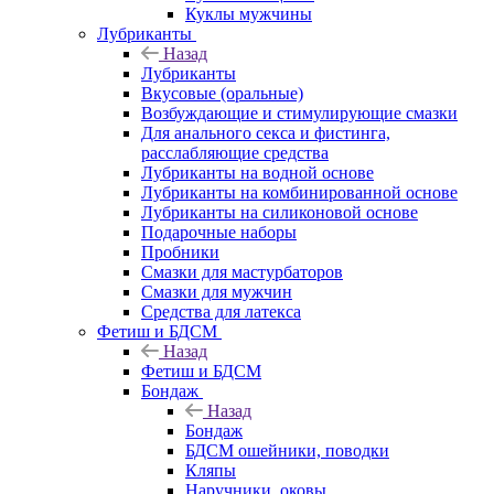
Куклы мужчины
Лубриканты
Назад
Лубриканты
Вкусовые (оральные)
Возбуждающие и стимулирующие смазки
Для анального секса и фистинга,
расслабляющие средства
Лубриканты на водной основе
Лубриканты на комбинированной основе
Лубриканты на силиконовой основе
Подарочные наборы
Пробники
Смазки для мастурбаторов
Смазки для мужчин
Средства для латекса
Фетиш и БДСМ
Назад
Фетиш и БДСМ
Бондаж
Назад
Бондаж
БДСМ ошейники, поводки
Кляпы
Наручники, оковы