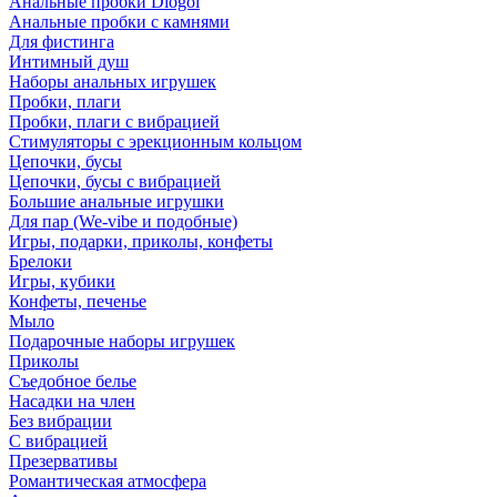
Анальные пробки Diogol
Анальные пробки с камнями
Для фистинга
Интимный душ
Наборы анальных игрушек
Пробки, плаги
Пробки, плаги с вибрацией
Стимуляторы с эрекционным кольцом
Цепочки, бусы
Цепочки, бусы с вибрацией
Большие анальные игрушки
Для пар (We-vibe и подобные)
Игры, подарки, приколы, конфеты
Брелоки
Игры, кубики
Конфеты, печенье
Мыло
Подарочные наборы игрушек
Приколы
Съедобное белье
Насадки на член
Без вибрации
С вибрацией
Презервативы
Романтическая атмосфера