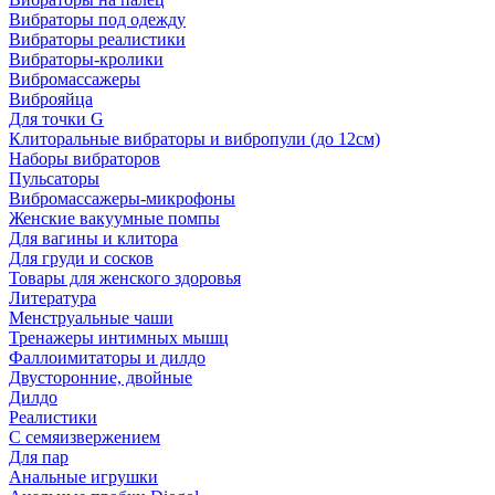
Вибраторы под одежду
Вибраторы реалистики
Вибраторы-кролики
Вибромассажеры
Виброяйца
Для точки G
Клиторальные вибраторы и вибропули (до 12см)
Наборы вибраторов
Пульсаторы
Вибромассажеры-микрофоны
Женские вакуумные помпы
Для вагины и клитора
Для груди и сосков
Товары для женского здоровья
Литература
Менструальные чаши
Тренажеры интимных мышц
Фаллоимитаторы и дилдо
Двусторонние, двойные
Дилдо
Реалистики
С семяизвержением
Для пар
Анальные игрушки