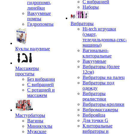
С вибрацией
гидропомп,
Наборы
линейки
Вакуумные
помпы
Вибраторы
Гидропомпы
Hi-tech игрушки
(смарт,
теледильдоника,секс-
машины)
Куклы надувные
Вагинально-
клиторальные
Вакуумные
Вибраторы (более
Массажеры
12см)
простаты
Вибраторы на палец
Без вибрации
Вибраторы под
С вибрацией
одежду
С ротацией и
Вибраторы
массажем
реалистики
Вибраторы-кролики
Вибромассажеры
Виброяйца
Мастурбаторы
Для точки G
Вагины
Клиторальные
Миникуклы
вибраторы и
Мужские