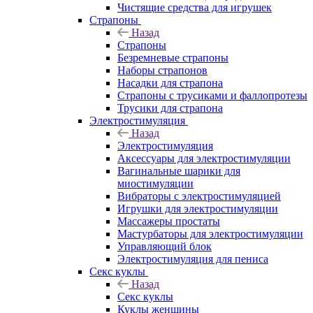
Чистящие средства для игрушек
Страпоны
Назад
Страпоны
Безремневые страпоны
Наборы страпонов
Насадки для страпона
Страпоны с трусиками и фаллопротезы
Трусики для страпона
Электростимуляция
Назад
Электростимуляция
Аксессуары для электростимуляции
Вагинальные шарики для
миостимуляции
Вибраторы с электростимуляцией
Игрушки для электростимуляции
Массажеры простаты
Мастурбаторы для электростимуляции
Управляющий блок
Электростимуляция для пениса
Секс куклы
Назад
Секс куклы
Куклы женщины