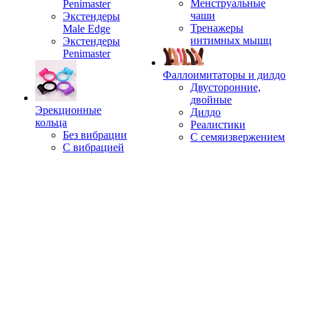
Менструальные
Penimaster
чаши
Экстендеры
Тренажеры
Male Edge
интимных мышц
Экстендеры
Penimaster
Фаллоимитаторы и дилдо
Двусторонние,
двойные
Эрекционные
Дилдо
кольца
Реалистики
Без вибрации
С семяизвержением
С вибрацией