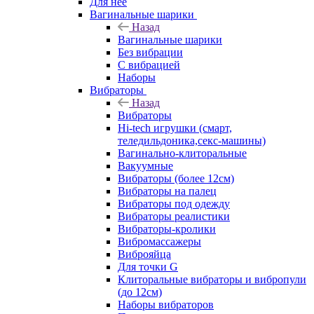
Для нее
Вагинальные шарики
Назад
Вагинальные шарики
Без вибрации
С вибрацией
Наборы
Вибраторы
Назад
Вибраторы
Hi-tech игрушки (смарт,
теледильдоника,секс-машины)
Вагинально-клиторальные
Вакуумные
Вибраторы (более 12см)
Вибраторы на палец
Вибраторы под одежду
Вибраторы реалистики
Вибраторы-кролики
Вибромассажеры
Виброяйца
Для точки G
Клиторальные вибраторы и вибропули
(до 12см)
Наборы вибраторов