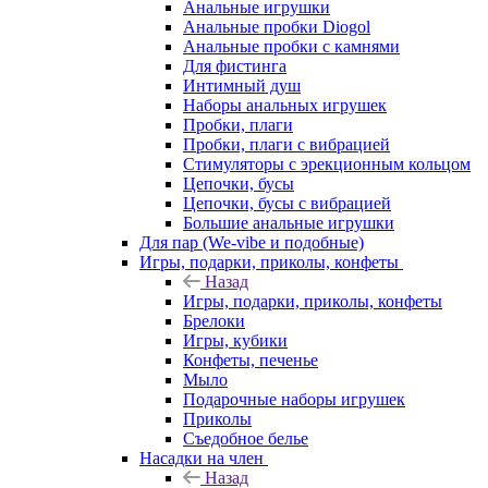
Анальные игрушки
Анальные пробки Diogol
Анальные пробки с камнями
Для фистинга
Интимный душ
Наборы анальных игрушек
Пробки, плаги
Пробки, плаги с вибрацией
Стимуляторы с эрекционным кольцом
Цепочки, бусы
Цепочки, бусы с вибрацией
Большие анальные игрушки
Для пар (We-vibe и подобные)
Игры, подарки, приколы, конфеты
Назад
Игры, подарки, приколы, конфеты
Брелоки
Игры, кубики
Конфеты, печенье
Мыло
Подарочные наборы игрушек
Приколы
Съедобное белье
Насадки на член
Назад