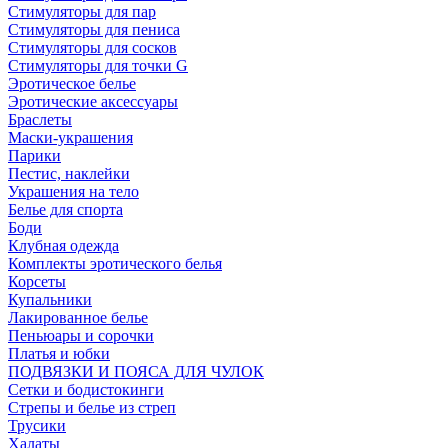
Стимуляторы для пар
Стимуляторы для пениса
Стимуляторы для сосков
Стимуляторы для точки G
Эротическое белье
Эротические аксессуары
Браслеты
Маски-украшения
Парики
Пестис, наклейки
Украшения на тело
Белье для спорта
Боди
Клубная одежда
Комплекты эротического белья
Корсеты
Купальники
Лакированное белье
Пеньюары и сорочки
Платья и юбки
ПОДВЯЗКИ И ПОЯСА ДЛЯ ЧУЛОК
Сетки и бодистокинги
Стрепы и белье из стреп
Трусики
Халаты