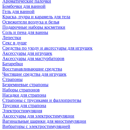
Ароматические палочки
Бомбочки для ванной
Гель для ванной
Краска, пудра и карамель для тела
Освежители воздуха и белья
Подарочные наборы косметики
Соль и пена для ванны
Лепестки
Секс в душе
Средства по уходу и аксессуары для игрушек
Аксессуары для игрушек
Аксессуары для мастурбаторов
Батарейки
Восстанавливающие средства
Чистящие средства для игрушек
Страпоны
Безремневые страпоны
Наборы страпонов
Насадки для страпона
Страпоны с трусиками и фаллопротезы
Трусики для страпона
Электростимуляция
Аксессуары для электростимуляции
Вагинальные шарики для миостимуляции
Вибраторы с электростимуляцией