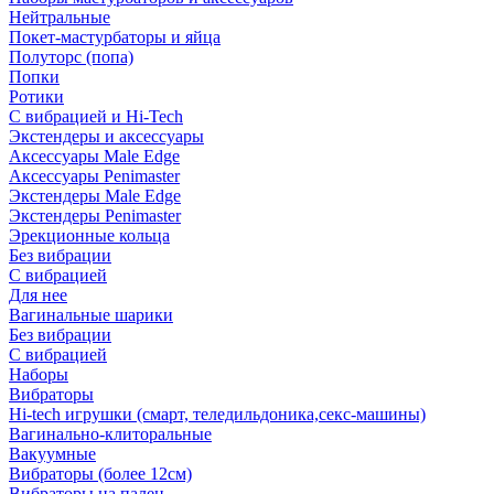
Нейтральные
Покет-мастурбаторы и яйца
Полуторс (попа)
Попки
Ротики
С вибрацией и Hi-Tech
Экстендеры и аксессуары
Аксессуары Male Edge
Аксессуары Penimaster
Экстендеры Male Edge
Экстендеры Penimaster
Эрекционные кольца
Без вибрации
С вибрацией
Для нее
Вагинальные шарики
Без вибрации
С вибрацией
Наборы
Вибраторы
Hi-tech игрушки (смарт, теледильдоника,секс-машины)
Вагинально-клиторальные
Вакуумные
Вибраторы (более 12см)
Вибраторы на палец