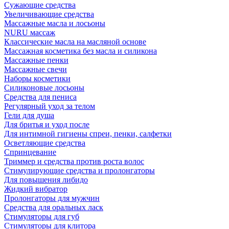
Сужающие средства
Увеличивающие средства
Массажные масла и лосьоны
NURU массаж
Классические масла на масляной основе
Массажная косметика без масла и силикона
Массажные пенки
Массажные свечи
Наборы косметики
Силиконовые лосьоны
Средства для пениса
Регулярный уход за телом
Гели для душа
Для бритья и уход после
Для интимной гигиены спреи, пенки, салфетки
Осветляющие средства
Спринцевание
Триммер и средства против роста волос
Стимулирующие средства и пролонгаторы
Для повышения либидо
Жидкий вибратор
Пролонгаторы для мужчин
Средства для оральных ласк
Стимуляторы для губ
Стимуляторы для клитора