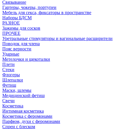
Связывание
Гартеры, чокеры, портупеи
Мебель для секса, фиксаторы в пространстве
Наборы БДСМ
РАЗНОЕ
Зажимы для сосков
ПРОЧЕЕ
Уретральные стимуляторы и вагинальные расширители
Поводок для члена
Пояс верности
Ударные
Метелочки и щекоталки
Плети
Стеки
Флогеры
Шлепалки
Фетиш
Маски, шлемы
Медицинский фетиш
Свечи
Косметика
Интимная косметика
Косметика с феромонами
Парфюм, духи с феромонами
Спреи с блеском