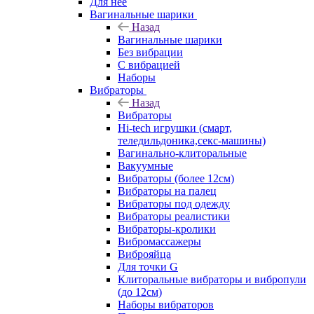
Для нее
Вагинальные шарики
Назад
Вагинальные шарики
Без вибрации
С вибрацией
Наборы
Вибраторы
Назад
Вибраторы
Hi-tech игрушки (смарт,
теледильдоника,секс-машины)
Вагинально-клиторальные
Вакуумные
Вибраторы (более 12см)
Вибраторы на палец
Вибраторы под одежду
Вибраторы реалистики
Вибраторы-кролики
Вибромассажеры
Виброяйца
Для точки G
Клиторальные вибраторы и вибропули
(до 12см)
Наборы вибраторов