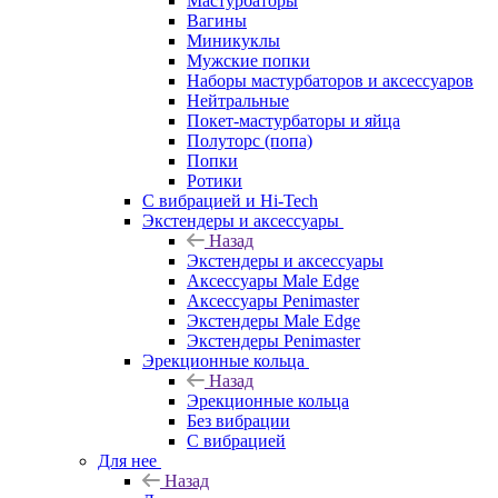
Мастурбаторы
Вагины
Миникуклы
Мужские попки
Наборы мастурбаторов и аксессуаров
Нейтральные
Покет-мастурбаторы и яйца
Полуторс (попа)
Попки
Ротики
С вибрацией и Hi-Tech
Экстендеры и аксессуары
Назад
Экстендеры и аксессуары
Аксессуары Male Edge
Аксессуары Penimaster
Экстендеры Male Edge
Экстендеры Penimaster
Эрекционные кольца
Назад
Эрекционные кольца
Без вибрации
С вибрацией
Для нее
Назад