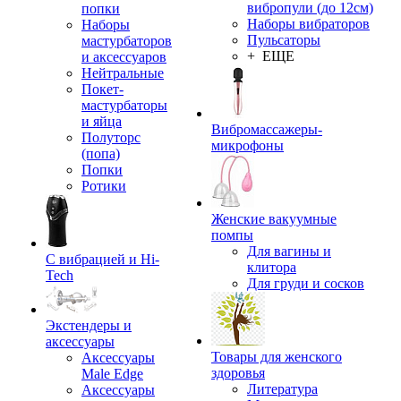
вибропули (до 12см)
попки
Наборы вибраторов
Наборы
Пульсаторы
мастурбаторов
+ ЕЩЕ
и аксессуаров
Нейтральные
Покет-
мастурбаторы
и яйца
Вибромассажеры-
Полуторс
микрофоны
(попа)
Попки
Ротики
Женские вакуумные
помпы
Для вагины и
С вибрацией и Hi-
клитора
Tech
Для груди и сосков
Экстендеры и
аксессуары
Товары для женского
Аксессуары
здоровья
Male Edge
Литература
Аксессуары