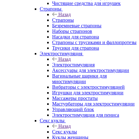
Чистящие средства для игрушек
Страпоны
Назад
Страпоны
Безремневые страпоны
Наборы страпонов
Насадки для страпона
Страпоны с трусиками и фаллопротезы
Трусики для страпона
Электростимуляция
Назад
Электростимуляция
Аксессуары для электростимуляции
Вагинальные шарики для
миостимуляции
Вибраторы с электростимуляцией
Игрушки для электростимуляции
Массажеры простаты
Мастурбаторы для электростимуляции
Управляющий блок
Электростимуляция для пениса
Секс куклы
Назад
Секс куклы
Куклы женщины