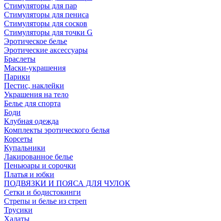
Стимуляторы для пар
Стимуляторы для пениса
Стимуляторы для сосков
Стимуляторы для точки G
Эротическое белье
Эротические аксессуары
Браслеты
Маски-украшения
Парики
Пестис, наклейки
Украшения на тело
Белье для спорта
Боди
Клубная одежда
Комплекты эротического белья
Корсеты
Купальники
Лакированное белье
Пеньюары и сорочки
Платья и юбки
ПОДВЯЗКИ И ПОЯСА ДЛЯ ЧУЛОК
Сетки и бодистокинги
Стрепы и белье из стреп
Трусики
Халаты