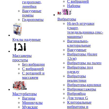
С вибрацией
гидропомп,
Наборы
линейки
Вакуумные
помпы
Вибраторы
Гидропомпы
Hi-tech игрушки
(смарт,
теледильдоника,секс-
машины)
Куклы надувные
Вагинально-
клиторальные
Вакуумные
Вибраторы (более
Массажеры
12см)
простаты
Вибраторы на палец
Без вибрации
Вибраторы под
С вибрацией
одежду
С ротацией и
Вибраторы
массажем
реалистики
Вибраторы-кролики
Вибромассажеры
Виброяйца
Мастурбаторы
Для точки G
Вагины
Клиторальные
Миникуклы
вибраторы и
Мужские