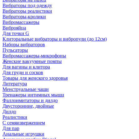
Вибраторы под одежду
Вибраторы реалистики
Вибраторы-кролики
Вибромассажеры
Виброяйца
Для точки G
Клиторальные вибраторы и вибропули (до 12см)
Наборы вибраторов
Пульсаторы
Вибромассажеры-микрофоны
Женские вакуумные помпы
Для вагины и клитора
Для груди и сосков
Товары для женского здоровья
Литература
Менструальные чаши
Тренажеры интимных мышц
Фаллоимитаторы и дилдо
Двусторонние, двойные
Дилдо
Реалистики
С семяизвержением
Для пар
Анальные игрушки