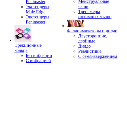
Менструальные
Penimaster
чаши
Экстендеры
Тренажеры
Male Edge
интимных мышц
Экстендеры
Penimaster
Фаллоимитаторы и дилдо
Двусторонние,
двойные
Эрекционные
Дилдо
кольца
Реалистики
Без вибрации
С семяизвержением
С вибрацией