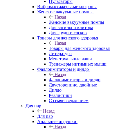
Пульсаторы
Вибромассажеры-микрофоны
Женские вакуумные помпы
Назад
Женские вакуумные помпы
Для вагины и клитора
Для груди и сосков
Товары для женского здоровья
Назад
Товары для женского здоровья
Литература
Менструальные чаши
Тренажеры интимных мышц
Фаллоимитаторы и дилдо
Назад
Фаллоимитаторы и дилдо
Двусторонние, двойные
Дилдо
Реалистики
С семяизвержением
Для пар
Назад
Для пар
Анальные игрушки
Назад