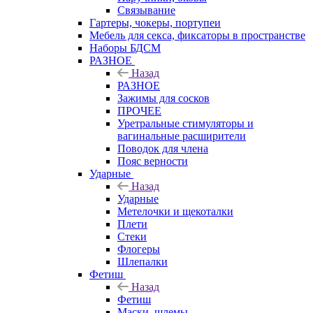
Связывание
Гартеры, чокеры, портупеи
Мебель для секса, фиксаторы в пространстве
Наборы БДСМ
РАЗНОЕ
Назад
РАЗНОЕ
Зажимы для сосков
ПРОЧЕЕ
Уретральные стимуляторы и
вагинальные расширители
Поводок для члена
Пояс верности
Ударные
Назад
Ударные
Метелочки и щекоталки
Плети
Стеки
Флогеры
Шлепалки
Фетиш
Назад
Фетиш
Маски, шлемы