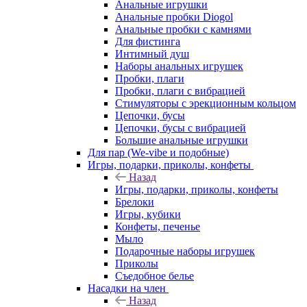
Анальные игрушки
Анальные пробки Diogol
Анальные пробки с камнями
Для фистинга
Интимный душ
Наборы анальных игрушек
Пробки, плаги
Пробки, плаги с вибрацией
Стимуляторы с эрекционным кольцом
Цепочки, бусы
Цепочки, бусы с вибрацией
Большие анальные игрушки
Для пар (We-vibe и подобные)
Игры, подарки, приколы, конфеты
Назад
Игры, подарки, приколы, конфеты
Брелоки
Игры, кубики
Конфеты, печенье
Мыло
Подарочные наборы игрушек
Приколы
Съедобное белье
Насадки на член
Назад