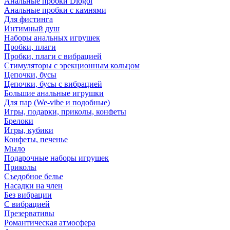
Анальные пробки Diogol
Анальные пробки с камнями
Для фистинга
Интимный душ
Наборы анальных игрушек
Пробки, плаги
Пробки, плаги с вибрацией
Стимуляторы с эрекционным кольцом
Цепочки, бусы
Цепочки, бусы с вибрацией
Большие анальные игрушки
Для пар (We-vibe и подобные)
Игры, подарки, приколы, конфеты
Брелоки
Игры, кубики
Конфеты, печенье
Мыло
Подарочные наборы игрушек
Приколы
Съедобное белье
Насадки на член
Без вибрации
С вибрацией
Презервативы
Романтическая атмосфера