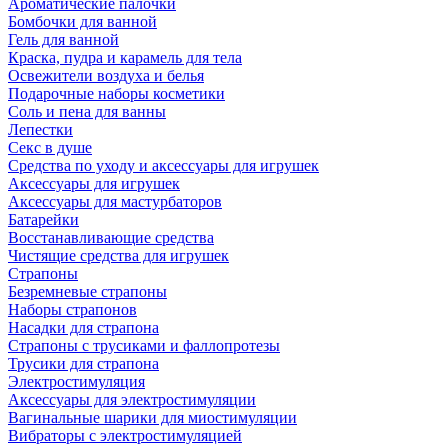
Ароматические палочки
Бомбочки для ванной
Гель для ванной
Краска, пудра и карамель для тела
Освежители воздуха и белья
Подарочные наборы косметики
Соль и пена для ванны
Лепестки
Секс в душе
Средства по уходу и аксессуары для игрушек
Аксессуары для игрушек
Аксессуары для мастурбаторов
Батарейки
Восстанавливающие средства
Чистящие средства для игрушек
Страпоны
Безремневые страпоны
Наборы страпонов
Насадки для страпона
Страпоны с трусиками и фаллопротезы
Трусики для страпона
Электростимуляция
Аксессуары для электростимуляции
Вагинальные шарики для миостимуляции
Вибраторы с электростимуляцией