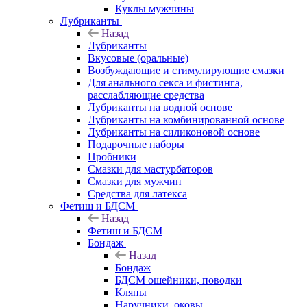
Куклы мужчины
Лубриканты
Назад
Лубриканты
Вкусовые (оральные)
Возбуждающие и стимулирующие смазки
Для анального секса и фистинга,
расслабляющие средства
Лубриканты на водной основе
Лубриканты на комбинированной основе
Лубриканты на силиконовой основе
Подарочные наборы
Пробники
Смазки для мастурбаторов
Смазки для мужчин
Средства для латекса
Фетиш и БДСМ
Назад
Фетиш и БДСМ
Бондаж
Назад
Бондаж
БДСМ ошейники, поводки
Кляпы
Наручники, оковы