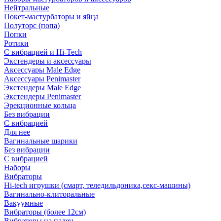
Нейтральные
Покет-мастурбаторы и яйца
Полуторс (попа)
Попки
Ротики
С вибрацией и Hi-Tech
Экстендеры и аксессуары
Аксессуары Male Edge
Аксессуары Penimaster
Экстендеры Male Edge
Экстендеры Penimaster
Эрекционные кольца
Без вибрации
С вибрацией
Для нее
Вагинальные шарики
Без вибрации
С вибрацией
Наборы
Вибраторы
Hi-tech игрушки (смарт, теледильдоника,секс-машины)
Вагинально-клиторальные
Вакуумные
Вибраторы (более 12см)
Вибраторы на палец