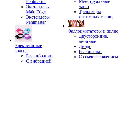
Менструальные
Penimaster
чаши
Экстендеры
Тренажеры
Male Edge
интимных мышц
Экстендеры
Penimaster
Фаллоимитаторы и дилдо
Двусторонние,
двойные
Эрекционные
Дилдо
кольца
Реалистики
Без вибрации
С семяизвержением
С вибрацией