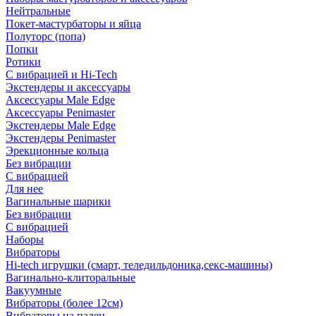
Нейтральные
Покет-мастурбаторы и яйца
Полуторс (попа)
Попки
Ротики
С вибрацией и Hi-Tech
Экстендеры и аксессуары
Аксессуары Male Edge
Аксессуары Penimaster
Экстендеры Male Edge
Экстендеры Penimaster
Эрекционные кольца
Без вибрации
С вибрацией
Для нее
Вагинальные шарики
Без вибрации
С вибрацией
Наборы
Вибраторы
Hi-tech игрушки (смарт, теледильдоника,секс-машины)
Вагинально-клиторальные
Вакуумные
Вибраторы (более 12см)
Вибраторы на палец