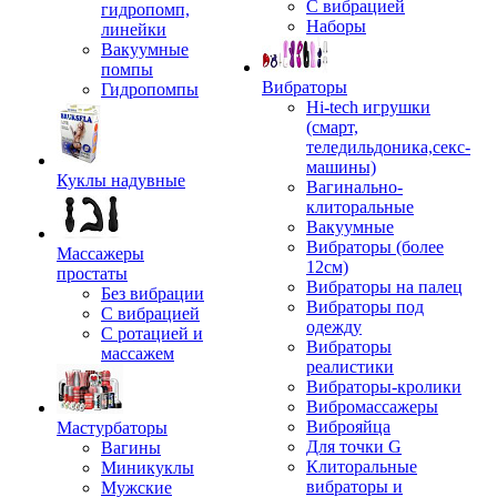
С вибрацией
гидропомп,
Наборы
линейки
Вакуумные
помпы
Вибраторы
Гидропомпы
Hi-tech игрушки
(смарт,
теледильдоника,секс-
машины)
Куклы надувные
Вагинально-
клиторальные
Вакуумные
Вибраторы (более
Массажеры
12см)
простаты
Вибраторы на палец
Без вибрации
Вибраторы под
С вибрацией
одежду
С ротацией и
Вибраторы
массажем
реалистики
Вибраторы-кролики
Вибромассажеры
Виброяйца
Мастурбаторы
Для точки G
Вагины
Клиторальные
Миникуклы
вибраторы и
Мужские