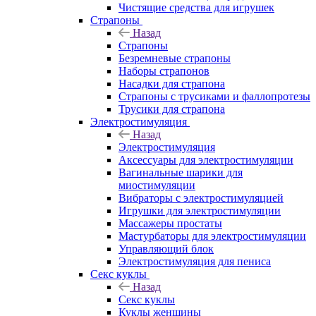
Чистящие средства для игрушек
Страпоны
Назад
Страпоны
Безремневые страпоны
Наборы страпонов
Насадки для страпона
Страпоны с трусиками и фаллопротезы
Трусики для страпона
Электростимуляция
Назад
Электростимуляция
Аксессуары для электростимуляции
Вагинальные шарики для
миостимуляции
Вибраторы с электростимуляцией
Игрушки для электростимуляции
Массажеры простаты
Мастурбаторы для электростимуляции
Управляющий блок
Электростимуляция для пениса
Секс куклы
Назад
Секс куклы
Куклы женщины