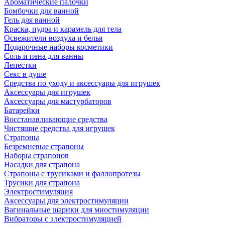
Ароматические палочки
Бомбочки для ванной
Гель для ванной
Краска, пудра и карамель для тела
Освежители воздуха и белья
Подарочные наборы косметики
Соль и пена для ванны
Лепестки
Секс в душе
Средства по уходу и аксессуары для игрушек
Аксессуары для игрушек
Аксессуары для мастурбаторов
Батарейки
Восстанавливающие средства
Чистящие средства для игрушек
Страпоны
Безремневые страпоны
Наборы страпонов
Насадки для страпона
Страпоны с трусиками и фаллопротезы
Трусики для страпона
Электростимуляция
Аксессуары для электростимуляции
Вагинальные шарики для миостимуляции
Вибраторы с электростимуляцией