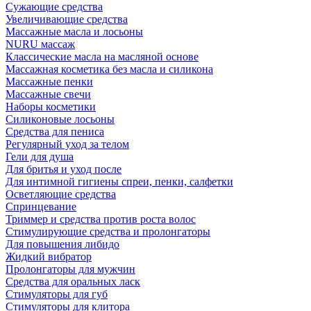
Сужающие средства
Увеличивающие средства
Массажные масла и лосьоны
NURU массаж
Классические масла на масляной основе
Массажная косметика без масла и силикона
Массажные пенки
Массажные свечи
Наборы косметики
Силиконовые лосьоны
Средства для пениса
Регулярный уход за телом
Гели для душа
Для бритья и уход после
Для интимной гигиены спреи, пенки, салфетки
Осветляющие средства
Спринцевание
Триммер и средства против роста волос
Стимулирующие средства и пролонгаторы
Для повышения либидо
Жидкий вибратор
Пролонгаторы для мужчин
Средства для оральных ласк
Стимуляторы для губ
Стимуляторы для клитора