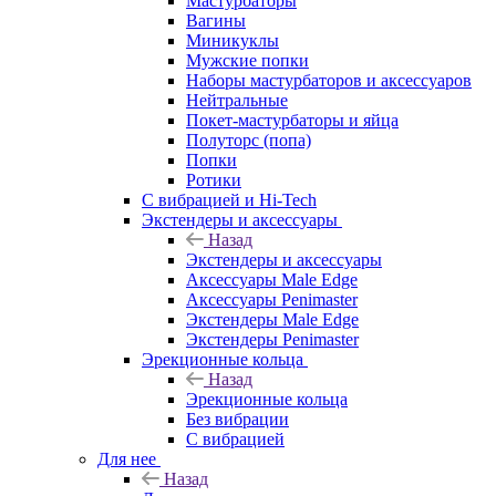
Мастурбаторы
Вагины
Миникуклы
Мужские попки
Наборы мастурбаторов и аксессуаров
Нейтральные
Покет-мастурбаторы и яйца
Полуторс (попа)
Попки
Ротики
С вибрацией и Hi-Tech
Экстендеры и аксессуары
Назад
Экстендеры и аксессуары
Аксессуары Male Edge
Аксессуары Penimaster
Экстендеры Male Edge
Экстендеры Penimaster
Эрекционные кольца
Назад
Эрекционные кольца
Без вибрации
С вибрацией
Для нее
Назад