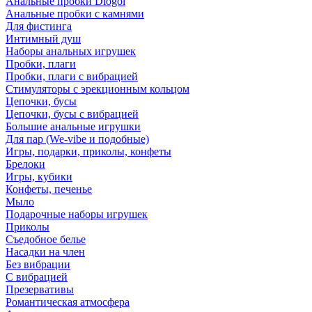
Анальные пробки Diogol
Анальные пробки с камнями
Для фистинга
Интимный душ
Наборы анальных игрушек
Пробки, плаги
Пробки, плаги с вибрацией
Стимуляторы с эрекционным кольцом
Цепочки, бусы
Цепочки, бусы с вибрацией
Большие анальные игрушки
Для пар (We-vibe и подобные)
Игры, подарки, приколы, конфеты
Брелоки
Игры, кубики
Конфеты, печенье
Мыло
Подарочные наборы игрушек
Приколы
Съедобное белье
Насадки на член
Без вибрации
С вибрацией
Презервативы
Романтическая атмосфера