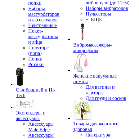
вибропули (до 12см)
попки
Наборы вибраторов
Наборы
Пульсаторы
мастурбаторов
+ ЕЩЕ
и аксессуаров
Нейтральные
Покет-
мастурбаторы
и яйца
Вибромассажеры-
Полуторс
микрофоны
(попа)
Попки
Ротики
Женские вакуумные
помпы
Для вагины и
С вибрацией и Hi-
клитора
Tech
Для груди и сосков
Экстендеры и
аксессуары
Товары для женского
Аксессуары
здоровья
Male Edge
Литература
Аксессуары