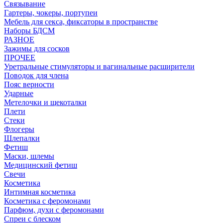
Связывание
Гартеры, чокеры, портупеи
Мебель для секса, фиксаторы в пространстве
Наборы БДСМ
РАЗНОЕ
Зажимы для сосков
ПРОЧЕЕ
Уретральные стимуляторы и вагинальные расширители
Поводок для члена
Пояс верности
Ударные
Метелочки и щекоталки
Плети
Стеки
Флогеры
Шлепалки
Фетиш
Маски, шлемы
Медицинский фетиш
Свечи
Косметика
Интимная косметика
Косметика с феромонами
Парфюм, духи с феромонами
Спреи с блеском