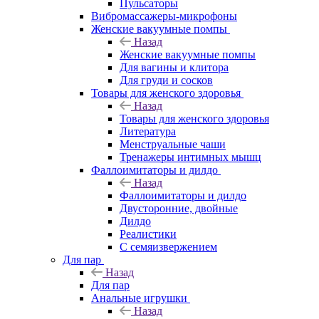
Пульсаторы
Вибромассажеры-микрофоны
Женские вакуумные помпы
Назад
Женские вакуумные помпы
Для вагины и клитора
Для груди и сосков
Товары для женского здоровья
Назад
Товары для женского здоровья
Литература
Менструальные чаши
Тренажеры интимных мышц
Фаллоимитаторы и дилдо
Назад
Фаллоимитаторы и дилдо
Двусторонние, двойные
Дилдо
Реалистики
С семяизвержением
Для пар
Назад
Для пар
Анальные игрушки
Назад