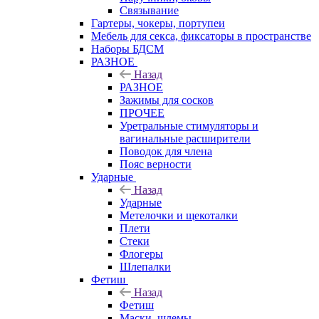
Связывание
Гартеры, чокеры, портупеи
Мебель для секса, фиксаторы в пространстве
Наборы БДСМ
РАЗНОЕ
Назад
РАЗНОЕ
Зажимы для сосков
ПРОЧЕЕ
Уретральные стимуляторы и
вагинальные расширители
Поводок для члена
Пояс верности
Ударные
Назад
Ударные
Метелочки и щекоталки
Плети
Стеки
Флогеры
Шлепалки
Фетиш
Назад
Фетиш
Маски, шлемы