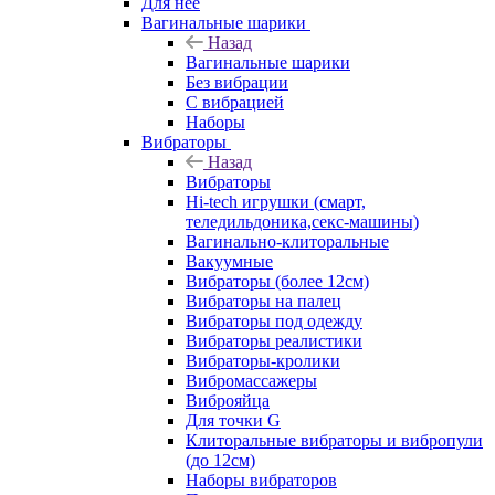
Для нее
Вагинальные шарики
Назад
Вагинальные шарики
Без вибрации
С вибрацией
Наборы
Вибраторы
Назад
Вибраторы
Hi-tech игрушки (смарт,
теледильдоника,секс-машины)
Вагинально-клиторальные
Вакуумные
Вибраторы (более 12см)
Вибраторы на палец
Вибраторы под одежду
Вибраторы реалистики
Вибраторы-кролики
Вибромассажеры
Виброяйца
Для точки G
Клиторальные вибраторы и вибропули
(до 12см)
Наборы вибраторов