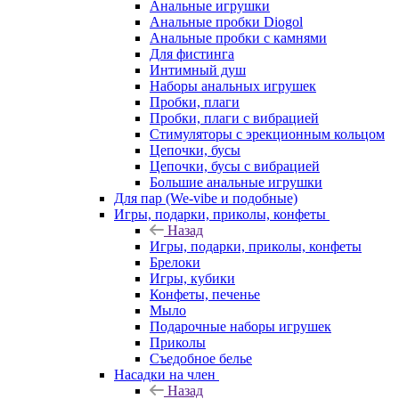
Анальные игрушки
Анальные пробки Diogol
Анальные пробки с камнями
Для фистинга
Интимный душ
Наборы анальных игрушек
Пробки, плаги
Пробки, плаги с вибрацией
Стимуляторы с эрекционным кольцом
Цепочки, бусы
Цепочки, бусы с вибрацией
Большие анальные игрушки
Для пар (We-vibe и подобные)
Игры, подарки, приколы, конфеты
Назад
Игры, подарки, приколы, конфеты
Брелоки
Игры, кубики
Конфеты, печенье
Мыло
Подарочные наборы игрушек
Приколы
Съедобное белье
Насадки на член
Назад