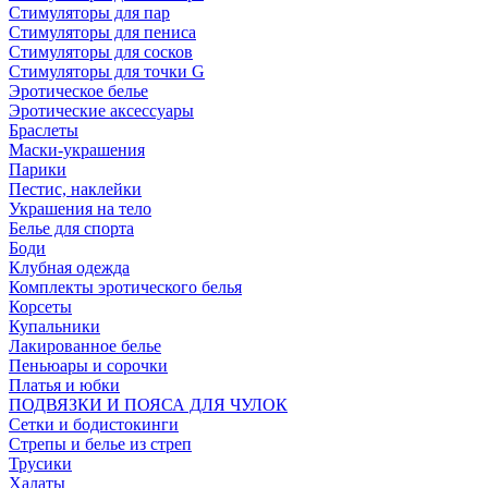
Стимуляторы для пар
Стимуляторы для пениса
Стимуляторы для сосков
Стимуляторы для точки G
Эротическое белье
Эротические аксессуары
Браслеты
Маски-украшения
Парики
Пестис, наклейки
Украшения на тело
Белье для спорта
Боди
Клубная одежда
Комплекты эротического белья
Корсеты
Купальники
Лакированное белье
Пеньюары и сорочки
Платья и юбки
ПОДВЯЗКИ И ПОЯСА ДЛЯ ЧУЛОК
Сетки и бодистокинги
Стрепы и белье из стреп
Трусики
Халаты