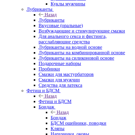
Куклы мужчины
Лубриканты
Назад
Лубриканты
Вкусовые (оральные)
Возбуждающие и стимулирующие смазки
Для анального секса и фистинга,
расслабляющие средства
Лубриканты на водной основе
Лубриканты на комбинированной основе
Лубриканты на силиконовой основе
Подарочные наборы
Пробники
Смазки для мастурбаторов
Смазки для мужчин
Средства для латекса
Фетиш и БДСМ
Назад
Фетиш и БДСМ
Бондаж
Назад
Бондаж
БДСМ ошейники, поводки
Кляпы
Наручники, оковы