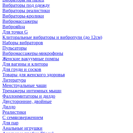
Вибраторы под одежду
Вибраторы реалистики
Вибраторы-кролики
Вибромассажеры
Виброяйца
Для точки G
Клиторальные вибраторы и вибропули (до 12см)
Наборы вибраторов
Пульсаторы
Вибромассажеры-микрофоны
Женские вакуумные помпы
Для вагины и клитора
Для груди и сосков
Товары для женского здоровья
Литература
Менструальные чаши
Тренажеры интимных мышц
Фаллоимитаторы и дилдо
Двусторонние, двойные
Дилдо
Реалистики
С семяизвержением
Для пар
Анальные игрушки