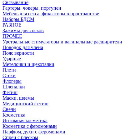
Связывание
Гартеры, чокеры, портупеи
Мебель для секса, фиксаторы в пространстве
Наборы БДСМ
РАЗНОЕ
Зажимы для сосков
ПРОЧЕЕ
Уретральные стимуляторы и вагинальные расширители
Поводок для члена
Пояс верности
Ударные
Метелочки и щекоталки
Плети
Стеки
Флогеры
Шлепалки
Фетиш
Маски, шлемы
Медицинский фетиш
Свечи
Косметика
Интимная косметика
Косметика с феромонами
Парфюм, духи с феромонами
Спреи с блеском