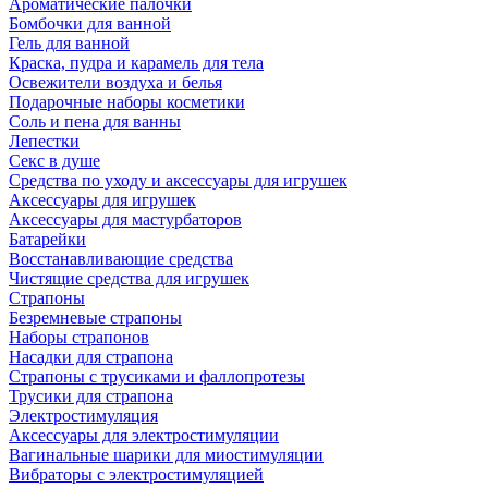
Ароматические палочки
Бомбочки для ванной
Гель для ванной
Краска, пудра и карамель для тела
Освежители воздуха и белья
Подарочные наборы косметики
Соль и пена для ванны
Лепестки
Секс в душе
Средства по уходу и аксессуары для игрушек
Аксессуары для игрушек
Аксессуары для мастурбаторов
Батарейки
Восстанавливающие средства
Чистящие средства для игрушек
Страпоны
Безремневые страпоны
Наборы страпонов
Насадки для страпона
Страпоны с трусиками и фаллопротезы
Трусики для страпона
Электростимуляция
Аксессуары для электростимуляции
Вагинальные шарики для миостимуляции
Вибраторы с электростимуляцией