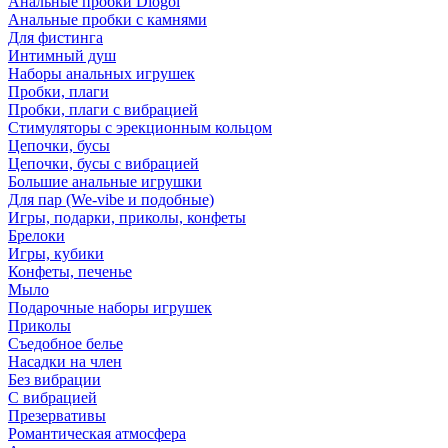
Анальные пробки Diogol
Анальные пробки с камнями
Для фистинга
Интимный душ
Наборы анальных игрушек
Пробки, плаги
Пробки, плаги с вибрацией
Стимуляторы с эрекционным кольцом
Цепочки, бусы
Цепочки, бусы с вибрацией
Большие анальные игрушки
Для пар (We-vibe и подобные)
Игры, подарки, приколы, конфеты
Брелоки
Игры, кубики
Конфеты, печенье
Мыло
Подарочные наборы игрушек
Приколы
Съедобное белье
Насадки на член
Без вибрации
С вибрацией
Презервативы
Романтическая атмосфера