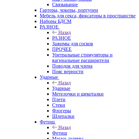
Связывание
Гартеры, чокеры, портупеи
Мебель для секса, фиксаторы в пространстве
Наборы БДСМ
РАЗНОЕ
Назад
РАЗНОЕ
Зажимы для сосков
ПРОЧЕЕ
Уретральные стимуляторы и
вагинальные расширители
Поводок для члена
Пояс верности
Ударные
Назад
Ударные
Метелочки и щекоталки
Плети
Стеки
Флогеры
Шлепалки
Фетиш
Назад
Фетиш
Маски, шлемы