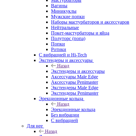
Мастурбаторы
Вагины
Миникуклы
Мужские попки
Наборы мастурбаторов и аксессуаров
Нейтральные
Покет-мастурбаторы и яйца
Полуторс (попа)
Попки
Ротики
С вибрацией и Hi-Tech
Экстендеры и аксессуары
Назад
Экстендеры и аксессуары
Аксессуары Male Edge
Аксессуары Penimaster
Экстендеры Male Edge
Экстендеры Penimaster
Эрекционные кольца
Назад
Эрекционные кольца
Без вибрации
С вибрацией
Для нее
Назад