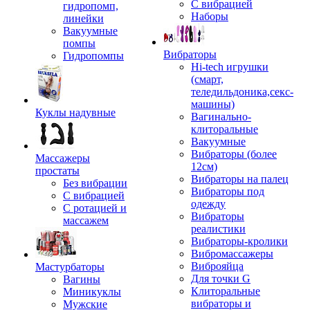
С вибрацией
гидропомп,
Наборы
линейки
Вакуумные
помпы
Вибраторы
Гидропомпы
Hi-tech игрушки
(смарт,
теледильдоника,секс-
машины)
Куклы надувные
Вагинально-
клиторальные
Вакуумные
Вибраторы (более
Массажеры
12см)
простаты
Вибраторы на палец
Без вибрации
Вибраторы под
С вибрацией
одежду
С ротацией и
Вибраторы
массажем
реалистики
Вибраторы-кролики
Вибромассажеры
Виброяйца
Мастурбаторы
Для точки G
Вагины
Клиторальные
Миникуклы
вибраторы и
Мужские