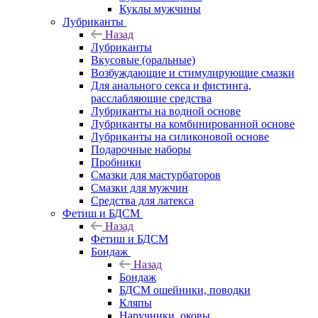
Куклы мужчины
Лубриканты
Назад
Лубриканты
Вкусовые (оральные)
Возбуждающие и стимулирующие смазки
Для анального секса и фистинга,
расслабляющие средства
Лубриканты на водной основе
Лубриканты на комбинированной основе
Лубриканты на силиконовой основе
Подарочные наборы
Пробники
Смазки для мастурбаторов
Смазки для мужчин
Средства для латекса
Фетиш и БДСМ
Назад
Фетиш и БДСМ
Бондаж
Назад
Бондаж
БДСМ ошейники, поводки
Кляпы
Наручники, оковы