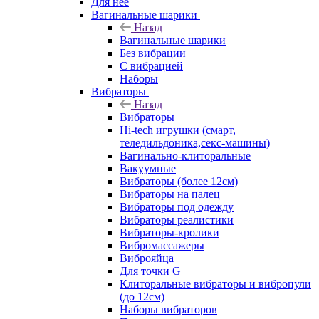
Для нее
Вагинальные шарики
Назад
Вагинальные шарики
Без вибрации
С вибрацией
Наборы
Вибраторы
Назад
Вибраторы
Hi-tech игрушки (смарт,
теледильдоника,секс-машины)
Вагинально-клиторальные
Вакуумные
Вибраторы (более 12см)
Вибраторы на палец
Вибраторы под одежду
Вибраторы реалистики
Вибраторы-кролики
Вибромассажеры
Виброяйца
Для точки G
Клиторальные вибраторы и вибропули
(до 12см)
Наборы вибраторов