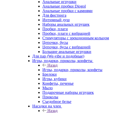
Анальные игрушки
Анальные пробки Diogol
Анальные пробки с камнями
Для фистинга
Интимный душ
Наборы анальных игрушек
Пробки, плаги
Пробки, плаги с вибрацией
Стимуляторы с эрекционным кольцом
Цепочки, бусы
Цепочки, бусы с вибрацией
Большие анальные игрушки
Для пар (We-vibe и подобные)
Игры, подарки, приколы, конфеты
Назад
Игры, подарки, приколы, конфеты
Брелоки
Игры, кубики
Конфеты, печенье
Мыло
Подарочные наборы игрушек
Приколы
Съедобное белье
Насадки на член
Назад