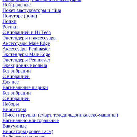
Нейтральные
Покет-мастурбаторы и яйца
Полуторс (попа)
Попки
Ротики
С вибрацией и Hi-Tech
Экстендеры и аксессуары
Аксессуары Male Edge
Аксессуары Penimaster
Экстендеры Male Edge
Экстендеры Penimaster
Эрекционные кольца
Без вибрации
С вибрацией
Для нее
Вагинальные шарики
Без вибрации
С вибрацией
Наборы
Вибраторы
Hi-tech игрушки (смарт, теледильдоника,секс-машины)
Вагинально-клиторальные
Вакуумные
Вибраторы (более 12см)
Вибраторы на палец