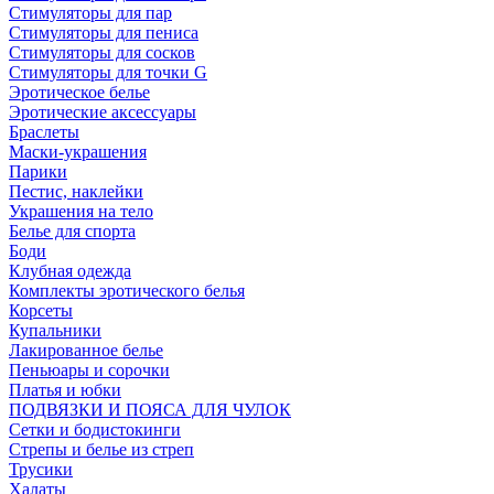
Стимуляторы для пар
Стимуляторы для пениса
Стимуляторы для сосков
Стимуляторы для точки G
Эротическое белье
Эротические аксессуары
Браслеты
Маски-украшения
Парики
Пестис, наклейки
Украшения на тело
Белье для спорта
Боди
Клубная одежда
Комплекты эротического белья
Корсеты
Купальники
Лакированное белье
Пеньюары и сорочки
Платья и юбки
ПОДВЯЗКИ И ПОЯСА ДЛЯ ЧУЛОК
Сетки и бодистокинги
Стрепы и белье из стреп
Трусики
Халаты