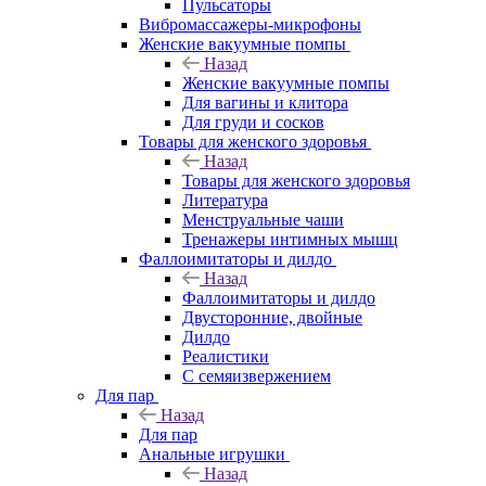
Пульсаторы
Вибромассажеры-микрофоны
Женские вакуумные помпы
Назад
Женские вакуумные помпы
Для вагины и клитора
Для груди и сосков
Товары для женского здоровья
Назад
Товары для женского здоровья
Литература
Менструальные чаши
Тренажеры интимных мышц
Фаллоимитаторы и дилдо
Назад
Фаллоимитаторы и дилдо
Двусторонние, двойные
Дилдо
Реалистики
С семяизвержением
Для пар
Назад
Для пар
Анальные игрушки
Назад