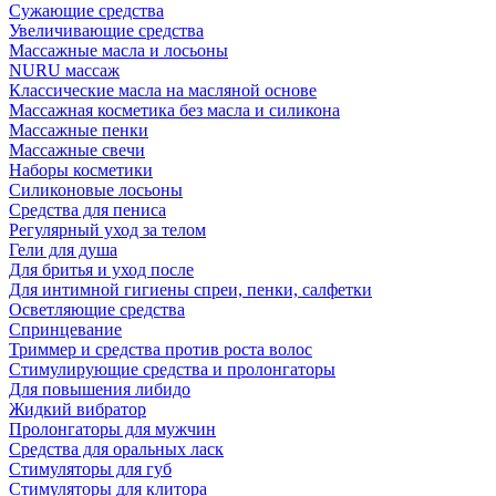
Сужающие средства
Увеличивающие средства
Массажные масла и лосьоны
NURU массаж
Классические масла на масляной основе
Массажная косметика без масла и силикона
Массажные пенки
Массажные свечи
Наборы косметики
Силиконовые лосьоны
Средства для пениса
Регулярный уход за телом
Гели для душа
Для бритья и уход после
Для интимной гигиены спреи, пенки, салфетки
Осветляющие средства
Спринцевание
Триммер и средства против роста волос
Стимулирующие средства и пролонгаторы
Для повышения либидо
Жидкий вибратор
Пролонгаторы для мужчин
Средства для оральных ласк
Стимуляторы для губ
Стимуляторы для клитора