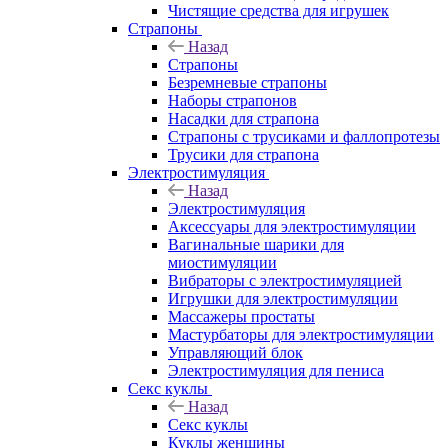
Чистящие средства для игрушек
Страпоны
Назад
Страпоны
Безремневые страпоны
Наборы страпонов
Насадки для страпона
Страпоны с трусиками и фаллопротезы
Трусики для страпона
Электростимуляция
Назад
Электростимуляция
Аксессуары для электростимуляции
Вагинальные шарики для
миостимуляции
Вибраторы с электростимуляцией
Игрушки для электростимуляции
Массажеры простаты
Мастурбаторы для электростимуляции
Управляющий блок
Электростимуляция для пениса
Секс куклы
Назад
Секс куклы
Куклы женщины