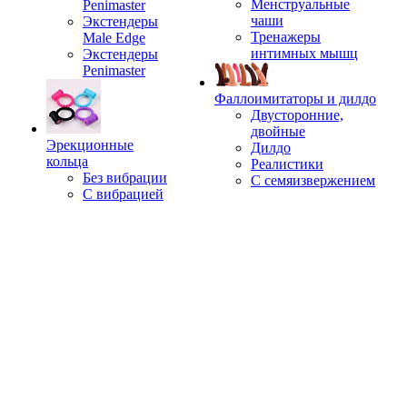
Менструальные
Penimaster
чаши
Экстендеры
Тренажеры
Male Edge
интимных мышц
Экстендеры
Penimaster
Фаллоимитаторы и дилдо
Двусторонние,
двойные
Эрекционные
Дилдо
кольца
Реалистики
Без вибрации
С семяизвержением
С вибрацией