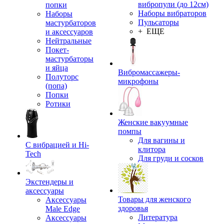
вибропули (до 12см)
попки
Наборы вибраторов
Наборы
Пульсаторы
мастурбаторов
+ ЕЩЕ
и аксессуаров
Нейтральные
Покет-
мастурбаторы
и яйца
Вибромассажеры-
Полуторс
микрофоны
(попа)
Попки
Ротики
Женские вакуумные
помпы
Для вагины и
С вибрацией и Hi-
клитора
Tech
Для груди и сосков
Экстендеры и
аксессуары
Товары для женского
Аксессуары
здоровья
Male Edge
Литература
Аксессуары