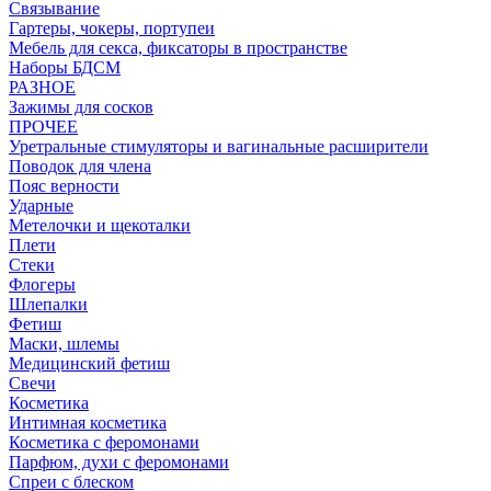
Связывание
Гартеры, чокеры, портупеи
Мебель для секса, фиксаторы в пространстве
Наборы БДСМ
РАЗНОЕ
Зажимы для сосков
ПРОЧЕЕ
Уретральные стимуляторы и вагинальные расширители
Поводок для члена
Пояс верности
Ударные
Метелочки и щекоталки
Плети
Стеки
Флогеры
Шлепалки
Фетиш
Маски, шлемы
Медицинский фетиш
Свечи
Косметика
Интимная косметика
Косметика с феромонами
Парфюм, духи с феромонами
Спреи с блеском