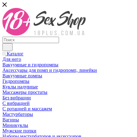
Каталог
Для него
Вакуумные и гидропомпы
Аксессуары для помп и гидропомп, линейки
Вакуумные помпы
Гидропомпы
Куклы надувные
Массажеры простаты
Без вибрации
С вибрацией
С ротацией и массажем
Мастурбаторы
Вагины
Миникуклы
Мужские попки
Наборы мастурбаторов и аксессуаров