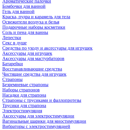
Ароматические палочки
Бомбочки для ванной
Гель для ванной
Краска, пудра и карамель для тела
Освежители воздуха и белья
Подарочные наборы косметики
Соль и пена для ванны
Лепестки
Секс в душе
Средства по уходу и аксессуары для игрушек
Аксессуары для игрушек
Аксессуары для мастурбаторов
Батарейки
Восстанавливающие средства
Чистящие средства для игрушек
Страпоны
Безремневые страпоны
Наборы страпонов
Насадки для страпона
Страпоны с трусиками и фаллопротезы
Трусики для страпона
Электростимуляция
Аксессуары для электростимуляции
Вагинальные шарики для миостимуляции
Вибраторы с электростимуляцией