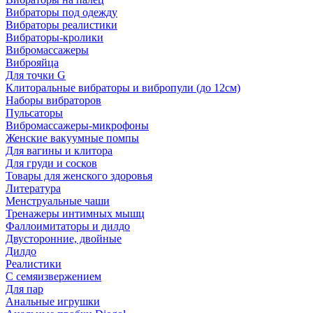
Вибраторы под одежду
Вибраторы реалистики
Вибраторы-кролики
Вибромассажеры
Виброяйца
Для точки G
Клиторальные вибраторы и вибропули (до 12см)
Наборы вибраторов
Пульсаторы
Вибромассажеры-микрофоны
Женские вакуумные помпы
Для вагины и клитора
Для груди и сосков
Товары для женского здоровья
Литература
Менструальные чаши
Тренажеры интимных мышц
Фаллоимитаторы и дилдо
Двусторонние, двойные
Дилдо
Реалистики
С семяизвержением
Для пар
Анальные игрушки