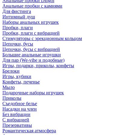
Анальные пробки Diogol
Анальные пробки с камнями
Для фистинга
Интимный душ
Наборы анальных игрушек
Пробки, плаги
Пробки, плаги с вибрацией
Стимуляторы с эрекционным кольцом
Цепочки, бусы
Цепочки, бусы с вибрацией
Большие анальные игрушки
Для пар (We-vibe и подобные)
Игры, подарки, приколы, конфеты
Брелоки
Игры, кубики
Конфеты, печенье
Мыло
Подарочные наборы игрушек
Приколы
Съедобное белье
Насадки на член
Без вибрации
С вибрацией
Презервативы
Романтическая атмосфера