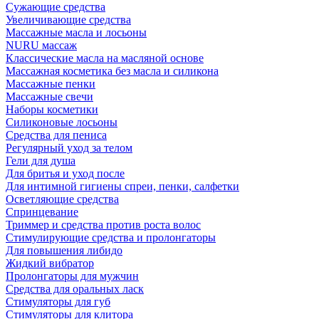
Сужающие средства
Увеличивающие средства
Массажные масла и лосьоны
NURU массаж
Классические масла на масляной основе
Массажная косметика без масла и силикона
Массажные пенки
Массажные свечи
Наборы косметики
Силиконовые лосьоны
Средства для пениса
Регулярный уход за телом
Гели для душа
Для бритья и уход после
Для интимной гигиены спреи, пенки, салфетки
Осветляющие средства
Спринцевание
Триммер и средства против роста волос
Стимулирующие средства и пролонгаторы
Для повышения либидо
Жидкий вибратор
Пролонгаторы для мужчин
Средства для оральных ласк
Стимуляторы для губ
Стимуляторы для клитора