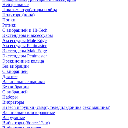
Нейтральные
Покет-мастурбаторы и яйца
Полуторс (попа)
Попки
Ротики
С вибрацией и Hi-Tech
Экстендеры и аксессуары
Аксессуары Male Edge
Аксессуары Penimaster
Экстендеры Male Edge
Экстендеры Penimaster
Эрекционные кольца
Без вибрации
С вибрацией
Для нее
Вагинальные шарики
Без вибрации
С вибрацией
Наборы
Вибраторы
Hi-tech игрушки (смарт, теледильдоника,секс-машины)
Вагинально-клиторальные
Вакуумные
Вибраторы (более 12см)
Вибраторы на палец