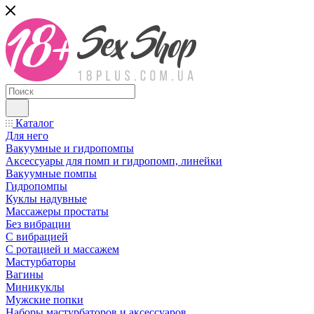
Каталог
Для него
Вакуумные и гидропомпы
Аксессуары для помп и гидропомп, линейки
Вакуумные помпы
Гидропомпы
Куклы надувные
Массажеры простаты
Без вибрации
С вибрацией
С ротацией и массажем
Мастурбаторы
Вагины
Миникуклы
Мужские попки
Наборы мастурбаторов и аксессуаров