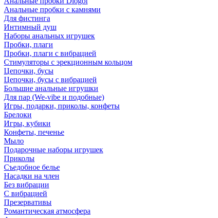
Анальные пробки Diogol
Анальные пробки с камнями
Для фистинга
Интимный душ
Наборы анальных игрушек
Пробки, плаги
Пробки, плаги с вибрацией
Стимуляторы с эрекционным кольцом
Цепочки, бусы
Цепочки, бусы с вибрацией
Большие анальные игрушки
Для пар (We-vibe и подобные)
Игры, подарки, приколы, конфеты
Брелоки
Игры, кубики
Конфеты, печенье
Мыло
Подарочные наборы игрушек
Приколы
Съедобное белье
Насадки на член
Без вибрации
С вибрацией
Презервативы
Романтическая атмосфера