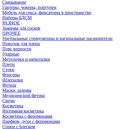
Связывание
Гартеры, чокеры, портупеи
Мебель для секса, фиксаторы в пространстве
Наборы БДСМ
РАЗНОЕ
Зажимы для сосков
ПРОЧЕЕ
Уретральные стимуляторы и вагинальные расширители
Поводок для члена
Пояс верности
Ударные
Метелочки и щекоталки
Плети
Стеки
Флогеры
Шлепалки
Фетиш
Маски, шлемы
Медицинский фетиш
Свечи
Косметика
Интимная косметика
Косметика с феромонами
Парфюм, духи с феромонами
Спреи с блеском