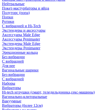
Нейтральные
Покет-мастурбаторы и яйца
Полуторс (попа)
Попки
Ротики
С вибрацией и Hi-Tech
Экстендеры и аксессуары
Аксессуары Male Edge
Аксессуары Penimaster
Экстендеры Male Edge
Экстендеры Penimaster
Эрекционные кольца
Без вибрации
С вибрацией
Для нее
Вагинальные шарики
Без вибрации
С вибрацией
Наборы
Вибраторы
Hi-tech игрушки (смарт, теледильдоника,секс-машины)
Вагинально-клиторальные
Вакуумные
Вибраторы (более 12см)
Вибраторы на палец