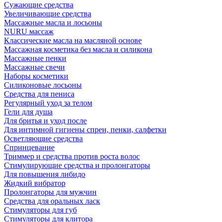
Сужающие средства
Увеличивающие средства
Массажные масла и лосьоны
NURU массаж
Классические масла на масляной основе
Массажная косметика без масла и силикона
Массажные пенки
Массажные свечи
Наборы косметики
Силиконовые лосьоны
Средства для пениса
Регулярный уход за телом
Гели для душа
Для бритья и уход после
Для интимной гигиены спреи, пенки, салфетки
Осветляющие средства
Спринцевание
Триммер и средства против роста волос
Стимулирующие средства и пролонгаторы
Для повышения либидо
Жидкий вибратор
Пролонгаторы для мужчин
Средства для оральных ласк
Стимуляторы для губ
Стимуляторы для клитора