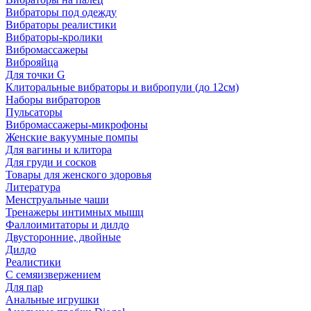
Вибраторы под одежду
Вибраторы реалистики
Вибраторы-кролики
Вибромассажеры
Виброяйца
Для точки G
Клиторальные вибраторы и вибропули (до 12см)
Наборы вибраторов
Пульсаторы
Вибромассажеры-микрофоны
Женские вакуумные помпы
Для вагины и клитора
Для груди и сосков
Товары для женского здоровья
Литература
Менструальные чаши
Тренажеры интимных мышц
Фаллоимитаторы и дилдо
Двусторонние, двойные
Дилдо
Реалистики
С семяизвержением
Для пар
Анальные игрушки