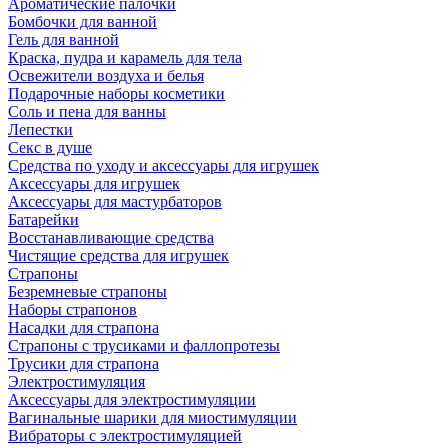
Ароматические палочки
Бомбочки для ванной
Гель для ванной
Краска, пудра и карамель для тела
Освежители воздуха и белья
Подарочные наборы косметики
Соль и пена для ванны
Лепестки
Секс в душе
Средства по уходу и аксессуары для игрушек
Аксессуары для игрушек
Аксессуары для мастурбаторов
Батарейки
Восстанавливающие средства
Чистящие средства для игрушек
Страпоны
Безремневые страпоны
Наборы страпонов
Насадки для страпона
Страпоны с трусиками и фаллопротезы
Трусики для страпона
Электростимуляция
Аксессуары для электростимуляции
Вагинальные шарики для миостимуляции
Вибраторы с электростимуляцией