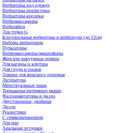
Вибраторы под одежду
Вибраторы реалистики
Вибраторы-кролики
Вибромассажеры
Виброяйца
Для точки G
Клиторальные вибраторы и вибропули (до 12см)
Наборы вибраторов
Пульсаторы
Вибромассажеры-микрофоны
Женские вакуумные помпы
Для вагины и клитора
Для груди и сосков
Товары для женского здоровья
Литература
Менструальные чаши
Тренажеры интимных мышц
Фаллоимитаторы и дилдо
Двусторонние, двойные
Дилдо
Реалистики
С семяизвержением
Для пар
Анальные игрушки