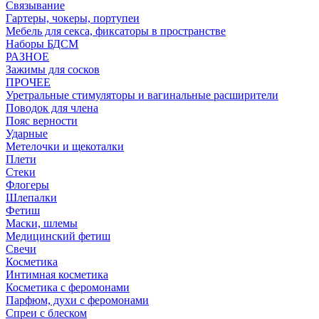
Связывание
Гартеры, чокеры, портупеи
Мебель для секса, фиксаторы в пространстве
Наборы БДСМ
РАЗНОЕ
Зажимы для сосков
ПРОЧЕЕ
Уретральные стимуляторы и вагинальные расширители
Поводок для члена
Пояс верности
Ударные
Метелочки и щекоталки
Плети
Стеки
Флогеры
Шлепалки
Фетиш
Маски, шлемы
Медицинский фетиш
Свечи
Косметика
Интимная косметика
Косметика с феромонами
Парфюм, духи с феромонами
Спреи с блеском