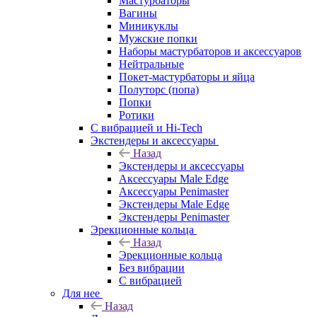
Мастурбаторы
Вагины
Миникуклы
Мужские попки
Наборы мастурбаторов и аксессуаров
Нейтральные
Покет-мастурбаторы и яйца
Полуторс (попа)
Попки
Ротики
С вибрацией и Hi-Tech
Экстендеры и аксессуары
Назад
Экстендеры и аксессуары
Аксессуары Male Edge
Аксессуары Penimaster
Экстендеры Male Edge
Экстендеры Penimaster
Эрекционные кольца
Назад
Эрекционные кольца
Без вибрации
С вибрацией
Для нее
Назад