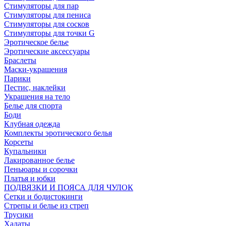
Стимуляторы для пар
Стимуляторы для пениса
Стимуляторы для сосков
Стимуляторы для точки G
Эротическое белье
Эротические аксессуары
Браслеты
Маски-украшения
Парики
Пестис, наклейки
Украшения на тело
Белье для спорта
Боди
Клубная одежда
Комплекты эротического белья
Корсеты
Купальники
Лакированное белье
Пеньюары и сорочки
Платья и юбки
ПОДВЯЗКИ И ПОЯСА ДЛЯ ЧУЛОК
Сетки и бодистокинги
Стрепы и белье из стреп
Трусики
Халаты