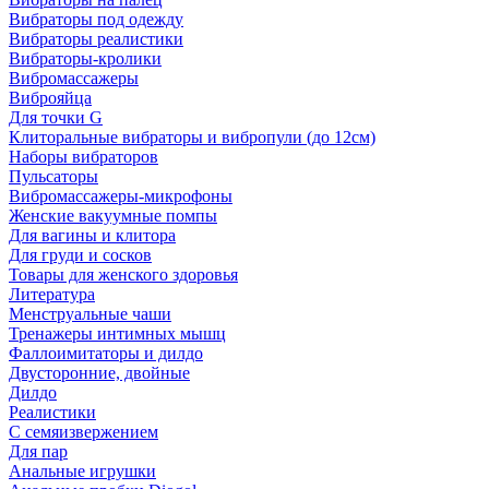
Вибраторы под одежду
Вибраторы реалистики
Вибраторы-кролики
Вибромассажеры
Виброяйца
Для точки G
Клиторальные вибраторы и вибропули (до 12см)
Наборы вибраторов
Пульсаторы
Вибромассажеры-микрофоны
Женские вакуумные помпы
Для вагины и клитора
Для груди и сосков
Товары для женского здоровья
Литература
Менструальные чаши
Тренажеры интимных мышц
Фаллоимитаторы и дилдо
Двусторонние, двойные
Дилдо
Реалистики
С семяизвержением
Для пар
Анальные игрушки