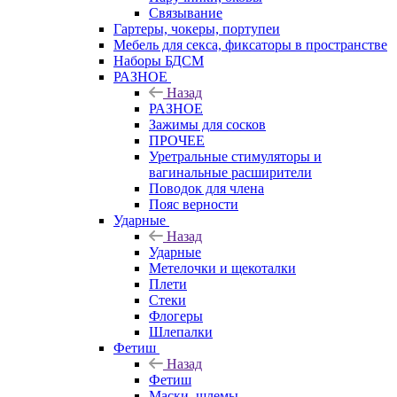
Связывание
Гартеры, чокеры, портупеи
Мебель для секса, фиксаторы в пространстве
Наборы БДСМ
РАЗНОЕ
Назад
РАЗНОЕ
Зажимы для сосков
ПРОЧЕЕ
Уретральные стимуляторы и
вагинальные расширители
Поводок для члена
Пояс верности
Ударные
Назад
Ударные
Метелочки и щекоталки
Плети
Стеки
Флогеры
Шлепалки
Фетиш
Назад
Фетиш
Маски, шлемы