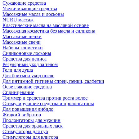
Сужающие средства
Увеличивающие средства
Массажные масла и лосьоны
NURU массаж
Классические масла на масляной основе
Массажная косметика без масла и силикона
Массажные пенки
Массажные свечи
Наборы косметики
Силиконовые лосьоны
Средства для пениса
Регулярный уход за телом
Гели для душа
Для бритья и уход после
Для интимной гигиены спреи, пенки, салфетки
Осветляющие средства
Спринцевание
Триммер и средства против роста волос
Стимулирующие средства и пролонгаторы
Для повышения либидо
Жидкий вибратор
Пролонгаторы для мужчин
Средства для оральных ласк
Стимуляторы для губ
Стимуляторы для клитора