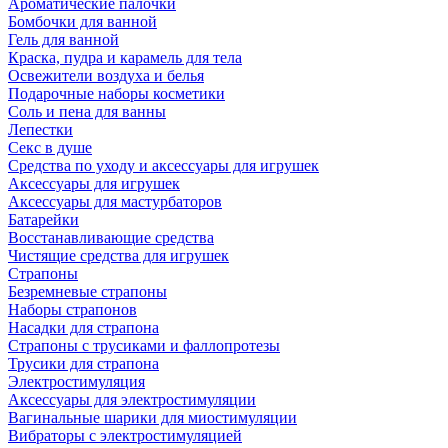
Ароматические палочки
Бомбочки для ванной
Гель для ванной
Краска, пудра и карамель для тела
Освежители воздуха и белья
Подарочные наборы косметики
Соль и пена для ванны
Лепестки
Секс в душе
Средства по уходу и аксессуары для игрушек
Аксессуары для игрушек
Аксессуары для мастурбаторов
Батарейки
Восстанавливающие средства
Чистящие средства для игрушек
Страпоны
Безремневые страпоны
Наборы страпонов
Насадки для страпона
Страпоны с трусиками и фаллопротезы
Трусики для страпона
Электростимуляция
Аксессуары для электростимуляции
Вагинальные шарики для миостимуляции
Вибраторы с электростимуляцией