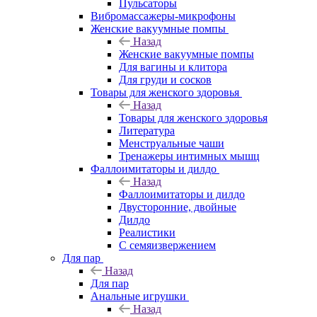
Пульсаторы
Вибромассажеры-микрофоны
Женские вакуумные помпы
Назад
Женские вакуумные помпы
Для вагины и клитора
Для груди и сосков
Товары для женского здоровья
Назад
Товары для женского здоровья
Литература
Менструальные чаши
Тренажеры интимных мышц
Фаллоимитаторы и дилдо
Назад
Фаллоимитаторы и дилдо
Двусторонние, двойные
Дилдо
Реалистики
С семяизвержением
Для пар
Назад
Для пар
Анальные игрушки
Назад