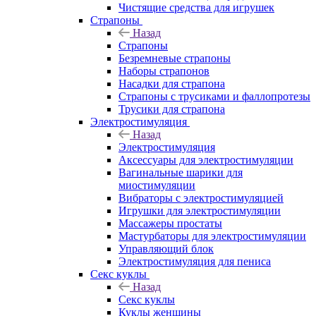
Чистящие средства для игрушек
Страпоны
Назад
Страпоны
Безремневые страпоны
Наборы страпонов
Насадки для страпона
Страпоны с трусиками и фаллопротезы
Трусики для страпона
Электростимуляция
Назад
Электростимуляция
Аксессуары для электростимуляции
Вагинальные шарики для
миостимуляции
Вибраторы с электростимуляцией
Игрушки для электростимуляции
Массажеры простаты
Мастурбаторы для электростимуляции
Управляющий блок
Электростимуляция для пениса
Секс куклы
Назад
Секс куклы
Куклы женщины