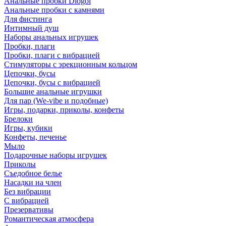
Анальные пробки Diogol
Анальные пробки с камнями
Для фистинга
Интимный душ
Наборы анальных игрушек
Пробки, плаги
Пробки, плаги с вибрацией
Стимуляторы с эрекционным кольцом
Цепочки, бусы
Цепочки, бусы с вибрацией
Большие анальные игрушки
Для пар (We-vibe и подобные)
Игры, подарки, приколы, конфеты
Брелоки
Игры, кубики
Конфеты, печенье
Мыло
Подарочные наборы игрушек
Приколы
Съедобное белье
Насадки на член
Без вибрации
С вибрацией
Презервативы
Романтическая атмосфера