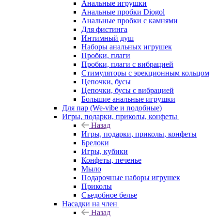
Анальные игрушки
Анальные пробки Diogol
Анальные пробки с камнями
Для фистинга
Интимный душ
Наборы анальных игрушек
Пробки, плаги
Пробки, плаги с вибрацией
Стимуляторы с эрекционным кольцом
Цепочки, бусы
Цепочки, бусы с вибрацией
Большие анальные игрушки
Для пар (We-vibe и подобные)
Игры, подарки, приколы, конфеты
Назад
Игры, подарки, приколы, конфеты
Брелоки
Игры, кубики
Конфеты, печенье
Мыло
Подарочные наборы игрушек
Приколы
Съедобное белье
Насадки на член
Назад