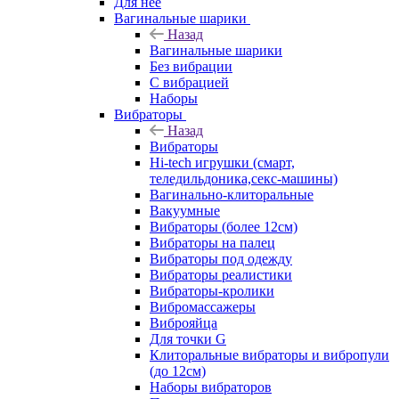
Для нее
Вагинальные шарики
Назад
Вагинальные шарики
Без вибрации
С вибрацией
Наборы
Вибраторы
Назад
Вибраторы
Hi-tech игрушки (смарт,
теледильдоника,секс-машины)
Вагинально-клиторальные
Вакуумные
Вибраторы (более 12см)
Вибраторы на палец
Вибраторы под одежду
Вибраторы реалистики
Вибраторы-кролики
Вибромассажеры
Виброяйца
Для точки G
Клиторальные вибраторы и вибропули
(до 12см)
Наборы вибраторов