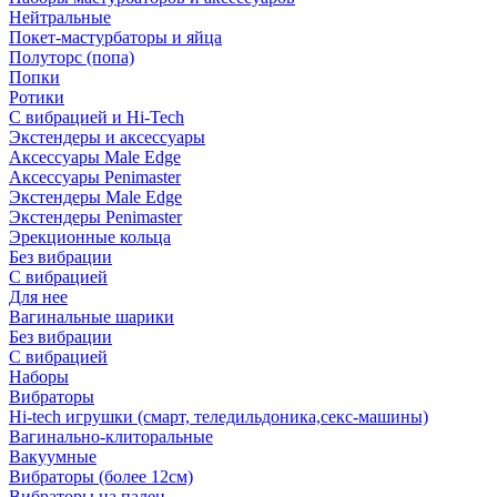
Нейтральные
Покет-мастурбаторы и яйца
Полуторс (попа)
Попки
Ротики
С вибрацией и Hi-Tech
Экстендеры и аксессуары
Аксессуары Male Edge
Аксессуары Penimaster
Экстендеры Male Edge
Экстендеры Penimaster
Эрекционные кольца
Без вибрации
С вибрацией
Для нее
Вагинальные шарики
Без вибрации
С вибрацией
Наборы
Вибраторы
Hi-tech игрушки (смарт, теледильдоника,секс-машины)
Вагинально-клиторальные
Вакуумные
Вибраторы (более 12см)
Вибраторы на палец