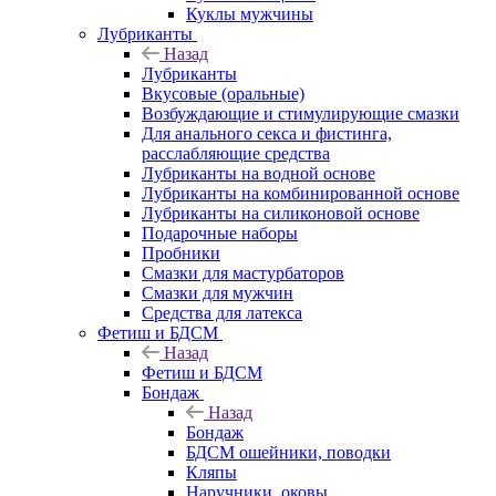
Куклы мужчины
Лубриканты
Назад
Лубриканты
Вкусовые (оральные)
Возбуждающие и стимулирующие смазки
Для анального секса и фистинга,
расслабляющие средства
Лубриканты на водной основе
Лубриканты на комбинированной основе
Лубриканты на силиконовой основе
Подарочные наборы
Пробники
Смазки для мастурбаторов
Смазки для мужчин
Средства для латекса
Фетиш и БДСМ
Назад
Фетиш и БДСМ
Бондаж
Назад
Бондаж
БДСМ ошейники, поводки
Кляпы
Наручники, оковы