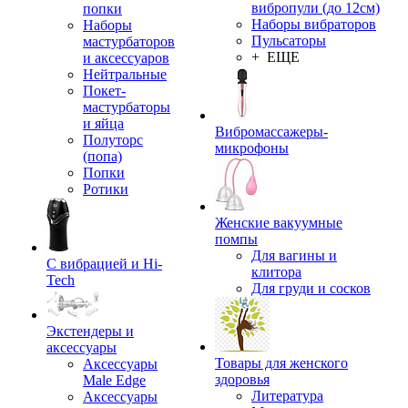
вибропули (до 12см)
попки
Наборы вибраторов
Наборы
Пульсаторы
мастурбаторов
+ ЕЩЕ
и аксессуаров
Нейтральные
Покет-
мастурбаторы
и яйца
Вибромассажеры-
Полуторс
микрофоны
(попа)
Попки
Ротики
Женские вакуумные
помпы
Для вагины и
С вибрацией и Hi-
клитора
Tech
Для груди и сосков
Экстендеры и
аксессуары
Товары для женского
Аксессуары
здоровья
Male Edge
Литература
Аксессуары