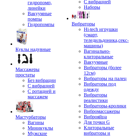
С вибрацией
гидропомп,
Наборы
линейки
Вакуумные
помпы
Вибраторы
Гидропомпы
Hi-tech игрушки
(смарт,
теледильдоника,секс-
машины)
Куклы надувные
Вагинально-
клиторальные
Вакуумные
Вибраторы (более
Массажеры
12см)
простаты
Вибраторы на палец
Без вибрации
Вибраторы под
С вибрацией
одежду
С ротацией и
Вибраторы
массажем
реалистики
Вибраторы-кролики
Вибромассажеры
Виброяйца
Мастурбаторы
Для точки G
Вагины
Клиторальные
Миникуклы
вибраторы и
Мужские