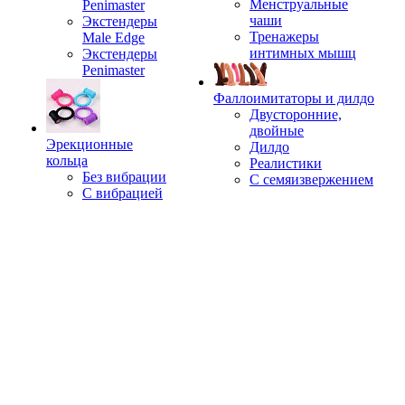
Менструальные
Penimaster
чаши
Экстендеры
Тренажеры
Male Edge
интимных мышц
Экстендеры
Penimaster
Фаллоимитаторы и дилдо
Двусторонние,
двойные
Эрекционные
Дилдо
кольца
Реалистики
Без вибрации
С семяизвержением
С вибрацией