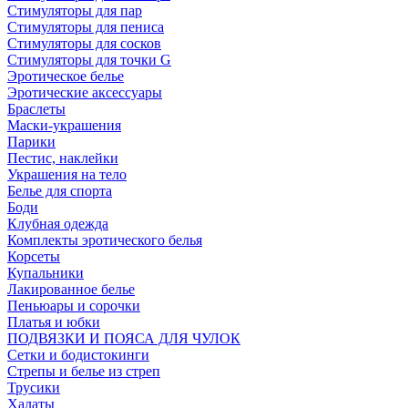
Стимуляторы для пар
Стимуляторы для пениса
Стимуляторы для сосков
Стимуляторы для точки G
Эротическое белье
Эротические аксессуары
Браслеты
Маски-украшения
Парики
Пестис, наклейки
Украшения на тело
Белье для спорта
Боди
Клубная одежда
Комплекты эротического белья
Корсеты
Купальники
Лакированное белье
Пеньюары и сорочки
Платья и юбки
ПОДВЯЗКИ И ПОЯСА ДЛЯ ЧУЛОК
Сетки и бодистокинги
Стрепы и белье из стреп
Трусики
Халаты