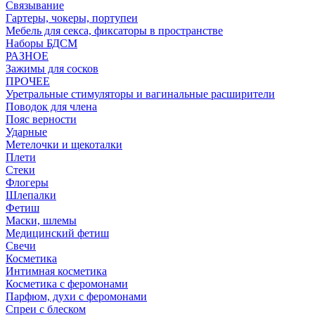
Связывание
Гартеры, чокеры, портупеи
Мебель для секса, фиксаторы в пространстве
Наборы БДСМ
РАЗНОЕ
Зажимы для сосков
ПРОЧЕЕ
Уретральные стимуляторы и вагинальные расширители
Поводок для члена
Пояс верности
Ударные
Метелочки и щекоталки
Плети
Стеки
Флогеры
Шлепалки
Фетиш
Маски, шлемы
Медицинский фетиш
Свечи
Косметика
Интимная косметика
Косметика с феромонами
Парфюм, духи с феромонами
Спреи с блеском