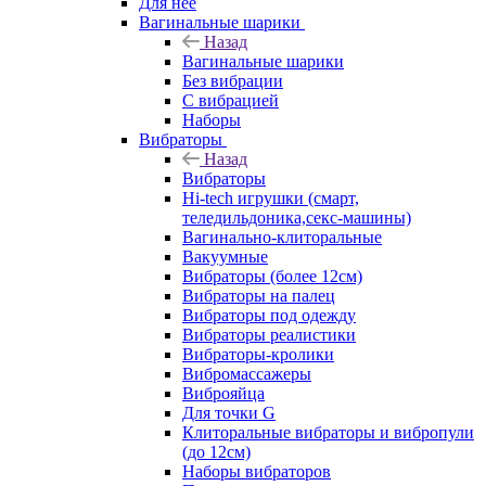
Для нее
Вагинальные шарики
Назад
Вагинальные шарики
Без вибрации
С вибрацией
Наборы
Вибраторы
Назад
Вибраторы
Hi-tech игрушки (смарт,
теледильдоника,секс-машины)
Вагинально-клиторальные
Вакуумные
Вибраторы (более 12см)
Вибраторы на палец
Вибраторы под одежду
Вибраторы реалистики
Вибраторы-кролики
Вибромассажеры
Виброяйца
Для точки G
Клиторальные вибраторы и вибропули
(до 12см)
Наборы вибраторов