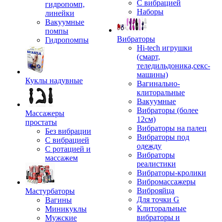
С вибрацией
гидропомп,
Наборы
линейки
Вакуумные
помпы
Вибраторы
Гидропомпы
Hi-tech игрушки
(смарт,
теледильдоника,секс-
машины)
Куклы надувные
Вагинально-
клиторальные
Вакуумные
Вибраторы (более
Массажеры
12см)
простаты
Вибраторы на палец
Без вибрации
Вибраторы под
С вибрацией
одежду
С ротацией и
Вибраторы
массажем
реалистики
Вибраторы-кролики
Вибромассажеры
Виброяйца
Мастурбаторы
Для точки G
Вагины
Клиторальные
Миникуклы
вибраторы и
Мужские