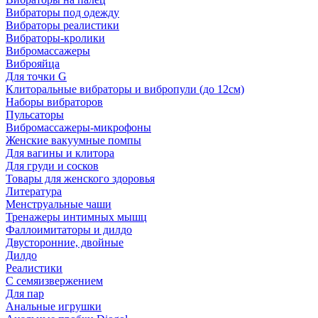
Вибраторы под одежду
Вибраторы реалистики
Вибраторы-кролики
Вибромассажеры
Виброяйца
Для точки G
Клиторальные вибраторы и вибропули (до 12см)
Наборы вибраторов
Пульсаторы
Вибромассажеры-микрофоны
Женские вакуумные помпы
Для вагины и клитора
Для груди и сосков
Товары для женского здоровья
Литература
Менструальные чаши
Тренажеры интимных мышц
Фаллоимитаторы и дилдо
Двусторонние, двойные
Дилдо
Реалистики
С семяизвержением
Для пар
Анальные игрушки