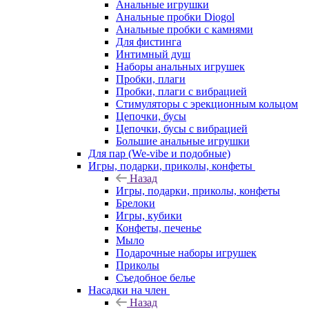
Анальные игрушки
Анальные пробки Diogol
Анальные пробки с камнями
Для фистинга
Интимный душ
Наборы анальных игрушек
Пробки, плаги
Пробки, плаги с вибрацией
Стимуляторы с эрекционным кольцом
Цепочки, бусы
Цепочки, бусы с вибрацией
Большие анальные игрушки
Для пар (We-vibe и подобные)
Игры, подарки, приколы, конфеты
Назад
Игры, подарки, приколы, конфеты
Брелоки
Игры, кубики
Конфеты, печенье
Мыло
Подарочные наборы игрушек
Приколы
Съедобное белье
Насадки на член
Назад