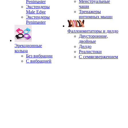
Менструальные
Penimaster
чаши
Экстендеры
Тренажеры
Male Edge
интимных мышц
Экстендеры
Penimaster
Фаллоимитаторы и дилдо
Двусторонние,
двойные
Эрекционные
Дилдо
кольца
Реалистики
Без вибрации
С семяизвержением
С вибрацией