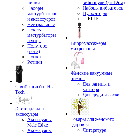
вибропули (до 12см)
попки
Наборы вибраторов
Наборы
Пульсаторы
мастурбаторов
+ ЕЩЕ
и аксессуаров
Нейтральные
Покет-
мастурбаторы
и яйца
Вибромассажеры-
Полуторс
микрофоны
(попа)
Попки
Ротики
Женские вакуумные
помпы
Для вагины и
С вибрацией и Hi-
клитора
Tech
Для груди и сосков
Экстендеры и
аксессуары
Товары для женского
Аксессуары
здоровья
Male Edge
Литература
Аксессуары