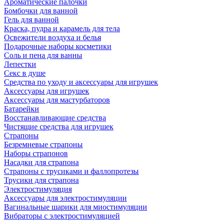
Ароматические палочки
Бомбочки для ванной
Гель для ванной
Краска, пудра и карамель для тела
Освежители воздуха и белья
Подарочные наборы косметики
Соль и пена для ванны
Лепестки
Секс в душе
Средства по уходу и аксессуары для игрушек
Аксессуары для игрушек
Аксессуары для мастурбаторов
Батарейки
Восстанавливающие средства
Чистящие средства для игрушек
Страпоны
Безремневые страпоны
Наборы страпонов
Насадки для страпона
Страпоны с трусиками и фаллопротезы
Трусики для страпона
Электростимуляция
Аксессуары для электростимуляции
Вагинальные шарики для миостимуляции
Вибраторы с электростимуляцией