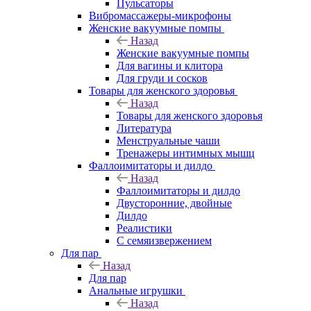
Пульсаторы
Вибромассажеры-микрофоны
Женские вакуумные помпы
Назад
Женские вакуумные помпы
Для вагины и клитора
Для груди и сосков
Товары для женского здоровья
Назад
Товары для женского здоровья
Литература
Менструальные чаши
Тренажеры интимных мышц
Фаллоимитаторы и дилдо
Назад
Фаллоимитаторы и дилдо
Двусторонние, двойные
Дилдо
Реалистики
С семяизвержением
Для пар
Назад
Для пар
Анальные игрушки
Назад