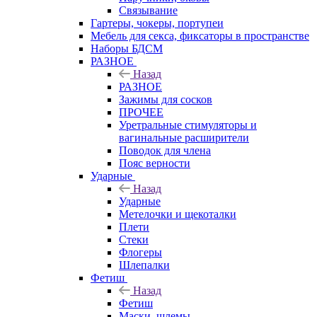
Связывание
Гартеры, чокеры, портупеи
Мебель для секса, фиксаторы в пространстве
Наборы БДСМ
РАЗНОЕ
Назад
РАЗНОЕ
Зажимы для сосков
ПРОЧЕЕ
Уретральные стимуляторы и
вагинальные расширители
Поводок для члена
Пояс верности
Ударные
Назад
Ударные
Метелочки и щекоталки
Плети
Стеки
Флогеры
Шлепалки
Фетиш
Назад
Фетиш
Маски, шлемы