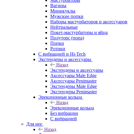
Мастурбаторы
Вагины
Миникуклы
Мужские попки
Наборы мастурбаторов и аксессуаров
Нейтральные
Покет-мастурбаторы и яйца
Полуторс (попа)
Попки
Ротики
С вибрацией и Hi-Tech
Экстендеры и аксессуары
Назад
Экстендеры и аксессуары
Аксессуары Male Edge
Аксессуары Penimaster
Экстендеры Male Edge
Экстендеры Penimaster
Эрекционные кольца
Назад
Эрекционные кольца
Без вибрации
С вибрацией
Для нее
Назад