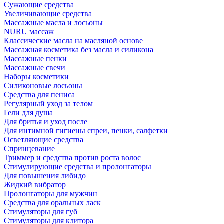
Сужающие средства
Увеличивающие средства
Массажные масла и лосьоны
NURU массаж
Классические масла на масляной основе
Массажная косметика без масла и силикона
Массажные пенки
Массажные свечи
Наборы косметики
Силиконовые лосьоны
Средства для пениса
Регулярный уход за телом
Гели для душа
Для бритья и уход после
Для интимной гигиены спреи, пенки, салфетки
Осветляющие средства
Спринцевание
Триммер и средства против роста волос
Стимулирующие средства и пролонгаторы
Для повышения либидо
Жидкий вибратор
Пролонгаторы для мужчин
Средства для оральных ласк
Стимуляторы для губ
Стимуляторы для клитора