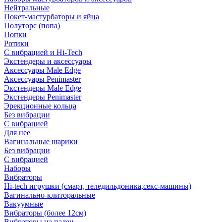
Нейтральные
Покет-мастурбаторы и яйца
Полуторс (попа)
Попки
Ротики
С вибрацией и Hi-Tech
Экстендеры и аксессуары
Аксессуары Male Edge
Аксессуары Penimaster
Экстендеры Male Edge
Экстендеры Penimaster
Эрекционные кольца
Без вибрации
С вибрацией
Для нее
Вагинальные шарики
Без вибрации
С вибрацией
Наборы
Вибраторы
Hi-tech игрушки (смарт, теледильдоника,секс-машины)
Вагинально-клиторальные
Вакуумные
Вибраторы (более 12см)
Вибраторы на палец