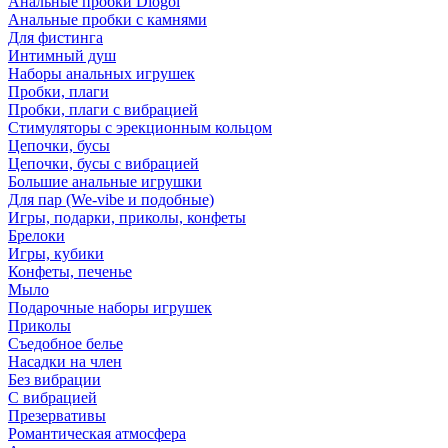
Анальные пробки Diogol
Анальные пробки с камнями
Для фистинга
Интимный душ
Наборы анальных игрушек
Пробки, плаги
Пробки, плаги с вибрацией
Стимуляторы с эрекционным кольцом
Цепочки, бусы
Цепочки, бусы с вибрацией
Большие анальные игрушки
Для пар (We-vibe и подобные)
Игры, подарки, приколы, конфеты
Брелоки
Игры, кубики
Конфеты, печенье
Мыло
Подарочные наборы игрушек
Приколы
Съедобное белье
Насадки на член
Без вибрации
С вибрацией
Презервативы
Романтическая атмосфера