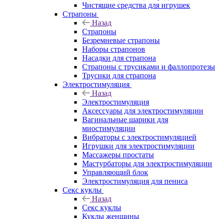
Чистящие средства для игрушек
Страпоны
Назад
Страпоны
Безремневые страпоны
Наборы страпонов
Насадки для страпона
Страпоны с трусиками и фаллопротезы
Трусики для страпона
Электростимуляция
Назад
Электростимуляция
Аксессуары для электростимуляции
Вагинальные шарики для
миостимуляции
Вибраторы с электростимуляцией
Игрушки для электростимуляции
Массажеры простаты
Мастурбаторы для электростимуляции
Управляющий блок
Электростимуляция для пениса
Секс куклы
Назад
Секс куклы
Куклы женщины