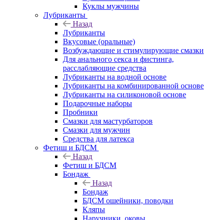
Куклы мужчины
Лубриканты
Назад
Лубриканты
Вкусовые (оральные)
Возбуждающие и стимулирующие смазки
Для анального секса и фистинга,
расслабляющие средства
Лубриканты на водной основе
Лубриканты на комбинированной основе
Лубриканты на силиконовой основе
Подарочные наборы
Пробники
Смазки для мастурбаторов
Смазки для мужчин
Средства для латекса
Фетиш и БДСМ
Назад
Фетиш и БДСМ
Бондаж
Назад
Бондаж
БДСМ ошейники, поводки
Кляпы
Наручники, оковы