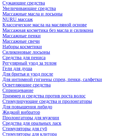
Сужающие средства
Увеличивающие средства
Массажные масла и лосьоны
NURU массаж
Классические масла на масляной основе
Массажная косметика без масла и силикона
Массажные пенки
Массажные свечи
Наборы косметики
Силиконовые лосьоны
Средства для пениса
Регулярный уход за телом
Гели для душа
Для бритья и уход после
Для интимной гигиены спреи, пенки, салфетки
Осветляющие средства
Спринцевание
Триммер и средства против роста волос
Стимулирующие средства и пролонгаторы
Для повышения либидо
Жидкий вибратор
Пролонгаторы для мужчин
Средства для оральных ласк
Стимуляторы для губ
Стимуляторы для клитора