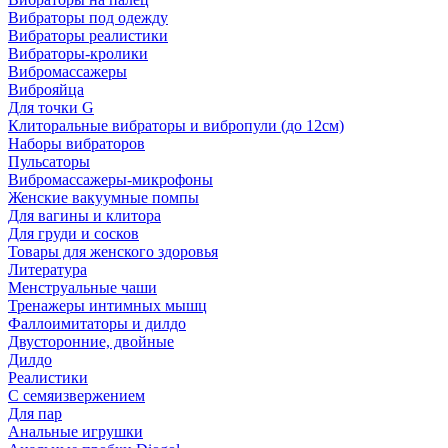
Вибраторы под одежду
Вибраторы реалистики
Вибраторы-кролики
Вибромассажеры
Виброяйца
Для точки G
Клиторальные вибраторы и вибропули (до 12см)
Наборы вибраторов
Пульсаторы
Вибромассажеры-микрофоны
Женские вакуумные помпы
Для вагины и клитора
Для груди и сосков
Товары для женского здоровья
Литература
Менструальные чаши
Тренажеры интимных мышц
Фаллоимитаторы и дилдо
Двусторонние, двойные
Дилдо
Реалистики
С семяизвержением
Для пар
Анальные игрушки