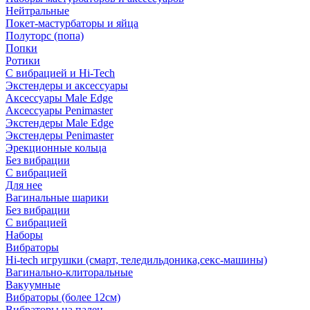
Нейтральные
Покет-мастурбаторы и яйца
Полуторс (попа)
Попки
Ротики
С вибрацией и Hi-Tech
Экстендеры и аксессуары
Аксессуары Male Edge
Аксессуары Penimaster
Экстендеры Male Edge
Экстендеры Penimaster
Эрекционные кольца
Без вибрации
С вибрацией
Для нее
Вагинальные шарики
Без вибрации
С вибрацией
Наборы
Вибраторы
Hi-tech игрушки (смарт, теледильдоника,секс-машины)
Вагинально-клиторальные
Вакуумные
Вибраторы (более 12см)
Вибраторы на палец