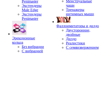
Менструальные
Penimaster
чаши
Экстендеры
Тренажеры
Male Edge
интимных мышц
Экстендеры
Penimaster
Фаллоимитаторы и дилдо
Двусторонние,
двойные
Эрекционные
Дилдо
кольца
Реалистики
Без вибрации
С семяизвержением
С вибрацией