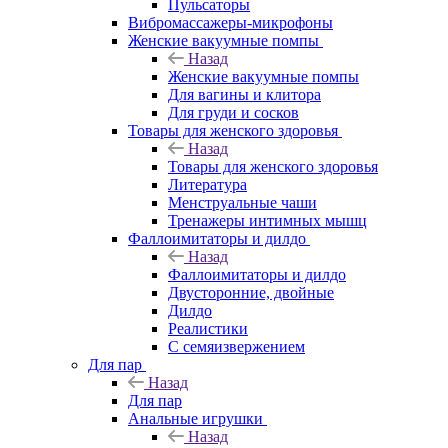
Пульсаторы
Вибромассажеры-микрофоны
Женские вакуумные помпы
Назад
Женские вакуумные помпы
Для вагины и клитора
Для груди и сосков
Товары для женского здоровья
Назад
Товары для женского здоровья
Литература
Менструальные чаши
Тренажеры интимных мышц
Фаллоимитаторы и дилдо
Назад
Фаллоимитаторы и дилдо
Двусторонние, двойные
Дилдо
Реалистики
С семяизвержением
Для пар
Назад
Для пар
Анальные игрушки
Назад