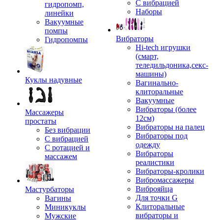
С вибрацией
гидропомп,
Наборы
линейки
Вакуумные
помпы
Вибраторы
Гидропомпы
Hi-tech игрушки
(смарт,
теледильдоника,секс-
машины)
Куклы надувные
Вагинально-
клиторальные
Вакуумные
Вибраторы (более
Массажеры
12см)
простаты
Вибраторы на палец
Без вибрации
Вибраторы под
С вибрацией
одежду
С ротацией и
Вибраторы
массажем
реалистики
Вибраторы-кролики
Вибромассажеры
Виброяйца
Мастурбаторы
Для точки G
Вагины
Клиторальные
Миникуклы
вибраторы и
Мужские