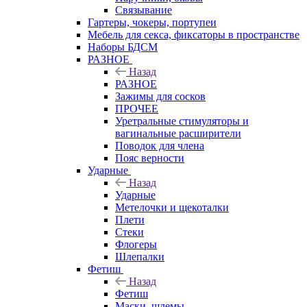
Связывание
Гартеры, чокеры, портупеи
Мебель для секса, фиксаторы в пространстве
Наборы БДСМ
РАЗНОЕ
Назад
РАЗНОЕ
Зажимы для сосков
ПРОЧЕЕ
Уретральные стимуляторы и
вагинальные расширители
Поводок для члена
Пояс верности
Ударные
Назад
Ударные
Метелочки и щекоталки
Плети
Стеки
Флогеры
Шлепалки
Фетиш
Назад
Фетиш
Маски, шлемы