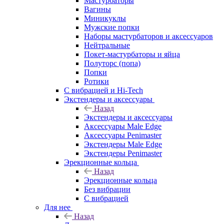
Мастурбаторы
Вагины
Миникуклы
Мужские попки
Наборы мастурбаторов и аксессуаров
Нейтральные
Покет-мастурбаторы и яйца
Полуторс (попа)
Попки
Ротики
С вибрацией и Hi-Tech
Экстендеры и аксессуары
Назад
Экстендеры и аксессуары
Аксессуары Male Edge
Аксессуары Penimaster
Экстендеры Male Edge
Экстендеры Penimaster
Эрекционные кольца
Назад
Эрекционные кольца
Без вибрации
С вибрацией
Для нее
Назад