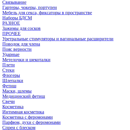
Связывание
Гартеры, чокеры, портупеи
Мебель для секса, фиксаторы в пространстве
Наборы БДСМ
РАЗНОЕ
Зажимы для сосков
ПРОЧЕЕ
Уретральные стимуляторы и вагинальные расширители
Поводок для члена
Пояс верности
Ударные
Метелочки и щекоталки
Плети
Стеки
Флогеры
Шлепалки
Фетиш
Маски, шлемы
Медицинский фетиш
Свечи
Косметика
Интимная косметика
Косметика с феромонами
Парфюм, духи с феромонами
Спреи с блеском