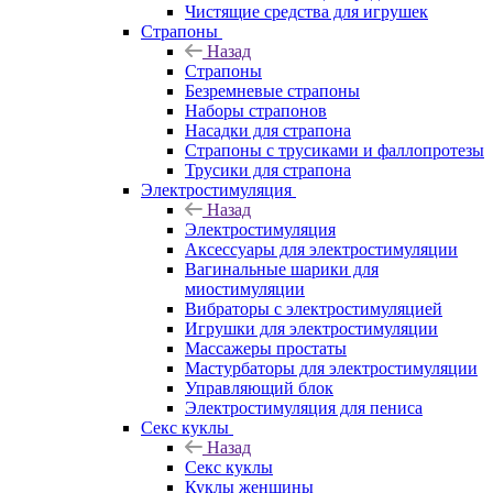
Чистящие средства для игрушек
Страпоны
Назад
Страпоны
Безремневые страпоны
Наборы страпонов
Насадки для страпона
Страпоны с трусиками и фаллопротезы
Трусики для страпона
Электростимуляция
Назад
Электростимуляция
Аксессуары для электростимуляции
Вагинальные шарики для
миостимуляции
Вибраторы с электростимуляцией
Игрушки для электростимуляции
Массажеры простаты
Мастурбаторы для электростимуляции
Управляющий блок
Электростимуляция для пениса
Секс куклы
Назад
Секс куклы
Куклы женщины