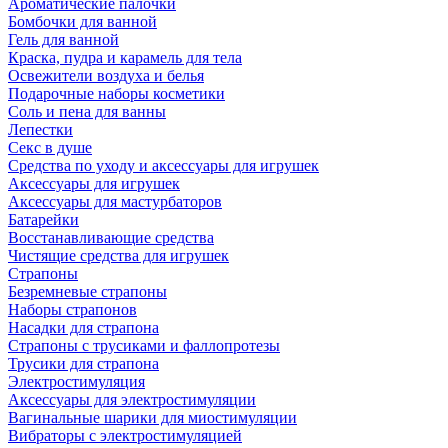
Ароматические палочки
Бомбочки для ванной
Гель для ванной
Краска, пудра и карамель для тела
Освежители воздуха и белья
Подарочные наборы косметики
Соль и пена для ванны
Лепестки
Секс в душе
Средства по уходу и аксессуары для игрушек
Аксессуары для игрушек
Аксессуары для мастурбаторов
Батарейки
Восстанавливающие средства
Чистящие средства для игрушек
Страпоны
Безремневые страпоны
Наборы страпонов
Насадки для страпона
Страпоны с трусиками и фаллопротезы
Трусики для страпона
Электростимуляция
Аксессуары для электростимуляции
Вагинальные шарики для миостимуляции
Вибраторы с электростимуляцией