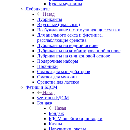
Куклы мужчины
Лубриканты
Назад
Лубриканты
Вкусовые (оральные)
Возбуждающие и стимулирующие смазки
Для анального секса и фистинга,
расслабляющие средства
Лубриканты на водной основе
Лубриканты на комбинированной основе
Лубриканты на силиконовой основе
Подарочные наборы
Пробники
Смазки для мастурбаторов
Смазки для мужчин
Средства для латекса
Фетиш и БДСМ
Назад
Фетиш и БДСМ
Бондаж
Назад
Бондаж
БДСМ ошейники, поводки
Кляпы
Наручники, оковы