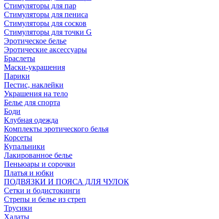
Стимуляторы для пар
Стимуляторы для пениса
Стимуляторы для сосков
Стимуляторы для точки G
Эротическое белье
Эротические аксессуары
Браслеты
Маски-украшения
Парики
Пестис, наклейки
Украшения на тело
Белье для спорта
Боди
Клубная одежда
Комплекты эротического белья
Корсеты
Купальники
Лакированное белье
Пеньюары и сорочки
Платья и юбки
ПОДВЯЗКИ И ПОЯСА ДЛЯ ЧУЛОК
Сетки и бодистокинги
Стрепы и белье из стреп
Трусики
Халаты