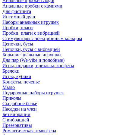
Анальные пробки Diogol
Анальные пробки с камнями
Для фистинга
Интимный душ
Наборы анальных игрушек
Пробки, плаги
Пробки, плаги с вибрацией
Стимуляторы с эрекционным кольцом
Цепочки, бусы
Цепочки, бусы с вибрацией
Большие анальные игрушки
Для пар (We-vibe и подобные)
Игры, подарки, приколы, конфеты
Брелоки
Игры, кубики
Конфеты, печенье
Мыло
Подарочные наборы игрушек
Приколы
Съедобное белье
Насадки на член
Без вибрации
С вибрацией
Презервативы
Романтическая атмосфера