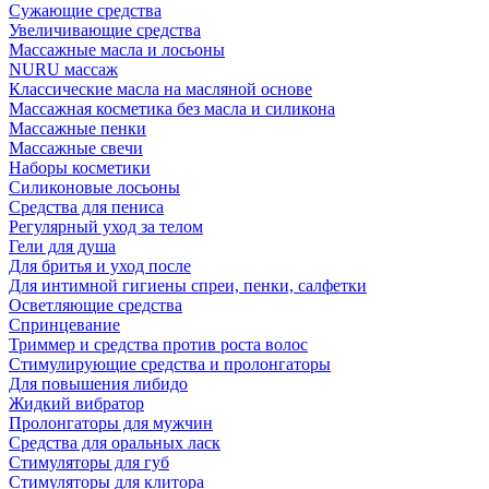
Сужающие средства
Увеличивающие средства
Массажные масла и лосьоны
NURU массаж
Классические масла на масляной основе
Массажная косметика без масла и силикона
Массажные пенки
Массажные свечи
Наборы косметики
Силиконовые лосьоны
Средства для пениса
Регулярный уход за телом
Гели для душа
Для бритья и уход после
Для интимной гигиены спреи, пенки, салфетки
Осветляющие средства
Спринцевание
Триммер и средства против роста волос
Стимулирующие средства и пролонгаторы
Для повышения либидо
Жидкий вибратор
Пролонгаторы для мужчин
Средства для оральных ласк
Стимуляторы для губ
Стимуляторы для клитора