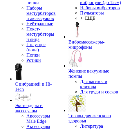
вибропули (до 12см)
попки
Наборы вибраторов
Наборы
Пульсаторы
мастурбаторов
+ ЕЩЕ
и аксессуаров
Нейтральные
Покет-
мастурбаторы
и яйца
Вибромассажеры-
Полуторс
микрофоны
(попа)
Попки
Ротики
Женские вакуумные
помпы
Для вагины и
С вибрацией и Hi-
клитора
Tech
Для груди и сосков
Экстендеры и
аксессуары
Товары для женского
Аксессуары
здоровья
Male Edge
Литература
Аксессуары