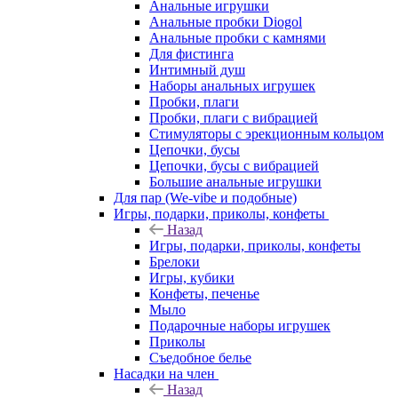
Анальные игрушки
Анальные пробки Diogol
Анальные пробки с камнями
Для фистинга
Интимный душ
Наборы анальных игрушек
Пробки, плаги
Пробки, плаги с вибрацией
Стимуляторы с эрекционным кольцом
Цепочки, бусы
Цепочки, бусы с вибрацией
Большие анальные игрушки
Для пар (We-vibe и подобные)
Игры, подарки, приколы, конфеты
Назад
Игры, подарки, приколы, конфеты
Брелоки
Игры, кубики
Конфеты, печенье
Мыло
Подарочные наборы игрушек
Приколы
Съедобное белье
Насадки на член
Назад