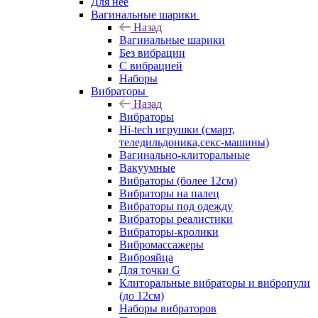
Для нее
Вагинальные шарики
Назад
Вагинальные шарики
Без вибрации
С вибрацией
Наборы
Вибраторы
Назад
Вибраторы
Hi-tech игрушки (смарт,
теледильдоника,секс-машины)
Вагинально-клиторальные
Вакуумные
Вибраторы (более 12см)
Вибраторы на палец
Вибраторы под одежду
Вибраторы реалистики
Вибраторы-кролики
Вибромассажеры
Виброяйца
Для точки G
Клиторальные вибраторы и вибропули
(до 12см)
Наборы вибраторов