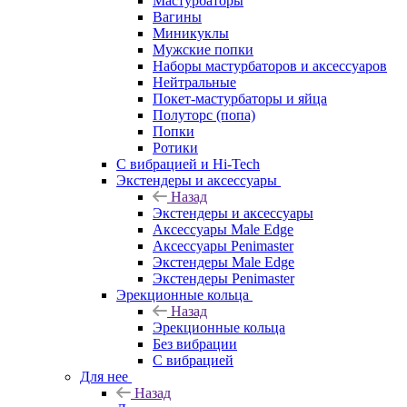
Мастурбаторы
Вагины
Миникуклы
Мужские попки
Наборы мастурбаторов и аксессуаров
Нейтральные
Покет-мастурбаторы и яйца
Полуторс (попа)
Попки
Ротики
С вибрацией и Hi-Tech
Экстендеры и аксессуары
Назад
Экстендеры и аксессуары
Аксессуары Male Edge
Аксессуары Penimaster
Экстендеры Male Edge
Экстендеры Penimaster
Эрекционные кольца
Назад
Эрекционные кольца
Без вибрации
С вибрацией
Для нее
Назад