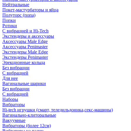
Нейтральные
Покет-мастурбаторы и яйца
Полуторс (попа)
Попки
Ротики
С вибрацией и Hi-Tech
Экстендеры и аксессуары
Аксессуары Male Edge
Аксессуары Penimaster
Экстендеры Male Edge
Экстендеры Penimaster
Эрекционные кольца
Без вибрации
С вибрацией
Для нее
Вагинальные шарики
Без вибрации
С вибрацией
Наборы
Вибраторы
Hi-tech игрушки (смарт, теледильдоника,секс-машины)
Вагинально-клиторальные
Вакуумные
Вибраторы (более 12см)
Вибраторы на палец