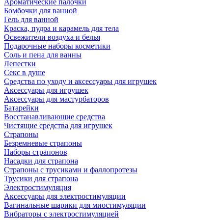
Ароматические палочки
Бомбочки для ванной
Гель для ванной
Краска, пудра и карамель для тела
Освежители воздуха и белья
Подарочные наборы косметики
Соль и пена для ванны
Лепестки
Секс в душе
Средства по уходу и аксессуары для игрушек
Аксессуары для игрушек
Аксессуары для мастурбаторов
Батарейки
Восстанавливающие средства
Чистящие средства для игрушек
Страпоны
Безремневые страпоны
Наборы страпонов
Насадки для страпона
Страпоны с трусиками и фаллопротезы
Трусики для страпона
Электростимуляция
Аксессуары для электростимуляции
Вагинальные шарики для миостимуляции
Вибраторы с электростимуляцией