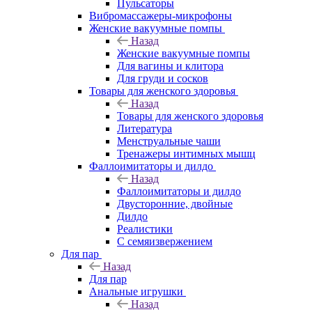
Пульсаторы
Вибромассажеры-микрофоны
Женские вакуумные помпы
Назад
Женские вакуумные помпы
Для вагины и клитора
Для груди и сосков
Товары для женского здоровья
Назад
Товары для женского здоровья
Литература
Менструальные чаши
Тренажеры интимных мышц
Фаллоимитаторы и дилдо
Назад
Фаллоимитаторы и дилдо
Двусторонние, двойные
Дилдо
Реалистики
С семяизвержением
Для пар
Назад
Для пар
Анальные игрушки
Назад