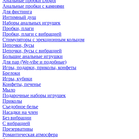
Анальные пробки Diogol
Анальные пробки с камнями
Для фистинга
Интимный душ
Наборы анальных игрушек
Пробки, плаги
Пробки, плаги с вибрацией
Стимуляторы с эрекционным кольцом
Цепочки, бусы
Цепочки, бусы с вибрацией
Большие анальные игрушки
Для пар (We-vibe и подобные)
Игры, подарки, приколы, конфеты
Брелоки
Игры, кубики
Конфеты, печенье
Мыло
Подарочные наборы игрушек
Приколы
Съедобное белье
Насадки на член
Без вибрации
С вибрацией
Презервативы
Романтическая атмосфера