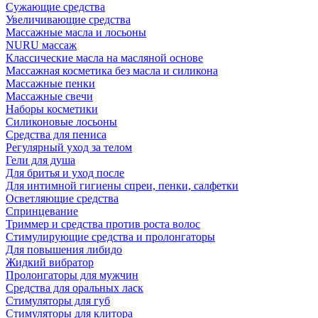
Сужающие средства
Увеличивающие средства
Массажные масла и лосьоны
NURU массаж
Классические масла на масляной основе
Массажная косметика без масла и силикона
Массажные пенки
Массажные свечи
Наборы косметики
Силиконовые лосьоны
Средства для пениса
Регулярный уход за телом
Гели для душа
Для бритья и уход после
Для интимной гигиены спреи, пенки, салфетки
Осветляющие средства
Спринцевание
Триммер и средства против роста волос
Стимулирующие средства и пролонгаторы
Для повышения либидо
Жидкий вибратор
Пролонгаторы для мужчин
Средства для оральных ласк
Стимуляторы для губ
Стимуляторы для клитора