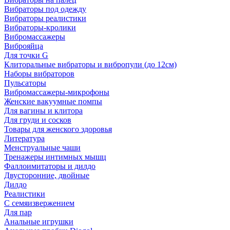
Вибраторы под одежду
Вибраторы реалистики
Вибраторы-кролики
Вибромассажеры
Виброяйца
Для точки G
Клиторальные вибраторы и вибропули (до 12см)
Наборы вибраторов
Пульсаторы
Вибромассажеры-микрофоны
Женские вакуумные помпы
Для вагины и клитора
Для груди и сосков
Товары для женского здоровья
Литература
Менструальные чаши
Тренажеры интимных мышц
Фаллоимитаторы и дилдо
Двусторонние, двойные
Дилдо
Реалистики
С семяизвержением
Для пар
Анальные игрушки