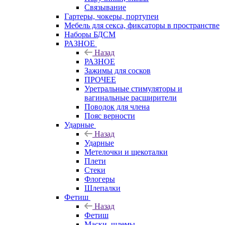
Связывание
Гартеры, чокеры, портупеи
Мебель для секса, фиксаторы в пространстве
Наборы БДСМ
РАЗНОЕ
Назад
РАЗНОЕ
Зажимы для сосков
ПРОЧЕЕ
Уретральные стимуляторы и
вагинальные расширители
Поводок для члена
Пояс верности
Ударные
Назад
Ударные
Метелочки и щекоталки
Плети
Стеки
Флогеры
Шлепалки
Фетиш
Назад
Фетиш
Маски, шлемы