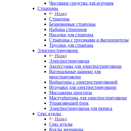
Чистящие средства для игрушек
Страпоны
Назад
Страпоны
Безремневые страпоны
Наборы страпонов
Насадки для страпона
Страпоны с трусиками и фаллопротезы
Трусики для страпона
Электростимуляция
Назад
Электростимуляция
Аксессуары для электростимуляции
Вагинальные шарики для
миостимуляции
Вибраторы с электростимуляцией
Игрушки для электростимуляции
Массажеры простаты
Мастурбаторы для электростимуляции
Управляющий блок
Электростимуляция для пениса
Секс куклы
Назад
Секс куклы
Куклы женщины