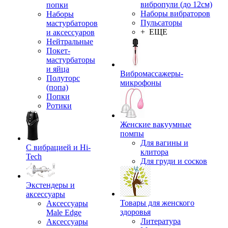
вибропули (до 12см)
попки
Наборы вибраторов
Наборы
Пульсаторы
мастурбаторов
+ ЕЩЕ
и аксессуаров
Нейтральные
Покет-
мастурбаторы
и яйца
Вибромассажеры-
Полуторс
микрофоны
(попа)
Попки
Ротики
Женские вакуумные
помпы
Для вагины и
С вибрацией и Hi-
клитора
Tech
Для груди и сосков
Экстендеры и
аксессуары
Товары для женского
Аксессуары
здоровья
Male Edge
Литература
Аксессуары