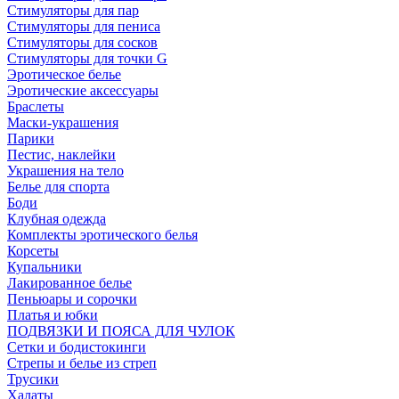
Стимуляторы для пар
Стимуляторы для пениса
Стимуляторы для сосков
Стимуляторы для точки G
Эротическое белье
Эротические аксессуары
Браслеты
Маски-украшения
Парики
Пестис, наклейки
Украшения на тело
Белье для спорта
Боди
Клубная одежда
Комплекты эротического белья
Корсеты
Купальники
Лакированное белье
Пеньюары и сорочки
Платья и юбки
ПОДВЯЗКИ И ПОЯСА ДЛЯ ЧУЛОК
Сетки и бодистокинги
Стрепы и белье из стреп
Трусики
Халаты