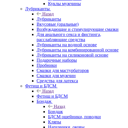
Куклы мужчины
Лубриканты
Назад
Лубриканты
Вкусовые (оральные)
Возбуждающие и стимулирующие смазки
Для анального секса и фистинга,
расслабляющие средства
Лубриканты на водной основе
Лубриканты на комбинированной основе
Лубриканты на силиконовой основе
Подарочные наборы
Пробники
Смазки для мастурбаторов
Смазки для мужчин
Средства для латекса
Фетиш и БДСМ
Назад
Фетиш и БДСМ
Бондаж
Назад
Бондаж
БДСМ ошейники, поводки
Кляпы
Наручники, оковы