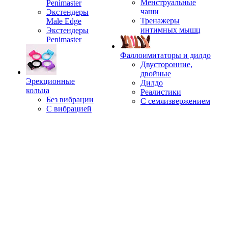
Менструальные
Penimaster
чаши
Экстендеры
Тренажеры
Male Edge
интимных мышц
Экстендеры
Penimaster
Фаллоимитаторы и дилдо
Двусторонние,
двойные
Эрекционные
Дилдо
кольца
Реалистики
Без вибрации
С семяизвержением
С вибрацией