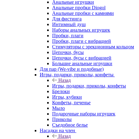
Анальные игрушки
Анальные пробки Diogol
Анальные пробки с камнями
Для фистинга
Интимный душ
Наборы анальных игрушек
Пробки, плаги
Пробки, плаги с вибрацией
Стимуляторы с эрекционным кольцом
Цепочки, бусы
Цепочки, бусы с вибрацией
Большие анальные игрушки
Для пар (We-vibe и подобные)
Игры, подарки, приколы, конфеты
Назад
Игры, подарки, приколы, конфеты
Брелоки
Игры, кубики
Конфеты, печенье
Мыло
Подарочные наборы игрушек
Приколы
Съедобное белье
Насадки на член
Назад