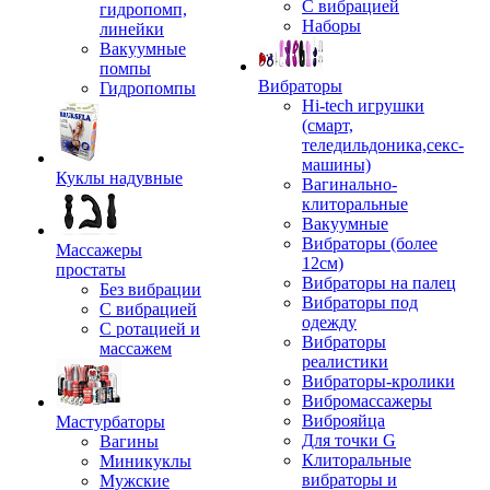
С вибрацией
гидропомп,
Наборы
линейки
Вакуумные
помпы
Вибраторы
Гидропомпы
Hi-tech игрушки
(смарт,
теледильдоника,секс-
машины)
Куклы надувные
Вагинально-
клиторальные
Вакуумные
Вибраторы (более
Массажеры
12см)
простаты
Вибраторы на палец
Без вибрации
Вибраторы под
С вибрацией
одежду
С ротацией и
Вибраторы
массажем
реалистики
Вибраторы-кролики
Вибромассажеры
Виброяйца
Мастурбаторы
Для точки G
Вагины
Клиторальные
Миникуклы
вибраторы и
Мужские