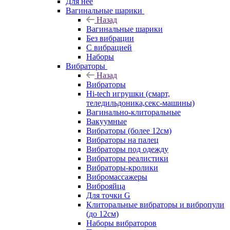
Для нее
Вагинальные шарики
Назад
Вагинальные шарики
Без вибрации
С вибрацией
Наборы
Вибраторы
Назад
Вибраторы
Hi-tech игрушки (смарт,
теледильдоника,секс-машины)
Вагинально-клиторальные
Вакуумные
Вибраторы (более 12см)
Вибраторы на палец
Вибраторы под одежду
Вибраторы реалистики
Вибраторы-кролики
Вибромассажеры
Виброяйца
Для точки G
Клиторальные вибраторы и вибропули
(до 12см)
Наборы вибраторов