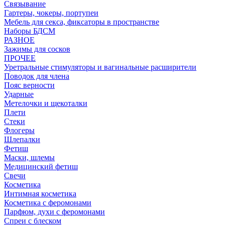
Связывание
Гартеры, чокеры, портупеи
Мебель для секса, фиксаторы в пространстве
Наборы БДСМ
РАЗНОЕ
Зажимы для сосков
ПРОЧЕЕ
Уретральные стимуляторы и вагинальные расширители
Поводок для члена
Пояс верности
Ударные
Метелочки и щекоталки
Плети
Стеки
Флогеры
Шлепалки
Фетиш
Маски, шлемы
Медицинский фетиш
Свечи
Косметика
Интимная косметика
Косметика с феромонами
Парфюм, духи с феромонами
Спреи с блеском