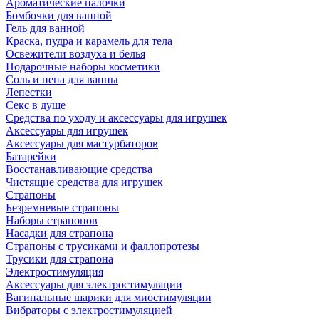
Ароматические палочки
Бомбочки для ванной
Гель для ванной
Краска, пудра и карамель для тела
Освежители воздуха и белья
Подарочные наборы косметики
Соль и пена для ванны
Лепестки
Секс в душе
Средства по уходу и аксессуары для игрушек
Аксессуары для игрушек
Аксессуары для мастурбаторов
Батарейки
Восстанавливающие средства
Чистящие средства для игрушек
Страпоны
Безремневые страпоны
Наборы страпонов
Насадки для страпона
Страпоны с трусиками и фаллопротезы
Трусики для страпона
Электростимуляция
Аксессуары для электростимуляции
Вагинальные шарики для миостимуляции
Вибраторы с электростимуляцией