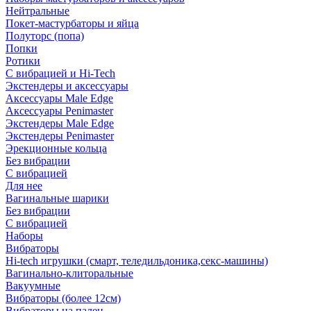
Нейтральные
Покет-мастурбаторы и яйца
Полуторс (попа)
Попки
Ротики
С вибрацией и Hi-Tech
Экстендеры и аксессуары
Аксессуары Male Edge
Аксессуары Penimaster
Экстендеры Male Edge
Экстендеры Penimaster
Эрекционные кольца
Без вибрации
С вибрацией
Для нее
Вагинальные шарики
Без вибрации
С вибрацией
Наборы
Вибраторы
Hi-tech игрушки (смарт, теледильдоника,секс-машины)
Вагинально-клиторальные
Вакуумные
Вибраторы (более 12см)
Вибраторы на палец