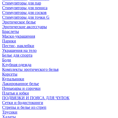
Стимуляторы для пар
Стимуляторы для пениса
Стимуляторы для сосков
Стимуляторы для точки G
Эротическое белье
Эротические аксессуары
Браслеты
Маски-украшения
Парики
Пестис, наклейки
Украшения на тело
Белье для спорта
Боди
Клубная одежда
Комплекты эротического белья
Корсеты
Купальники
Лакированное белье
Пеньюары и сорочки
Платья и юбки
ПОДВЯЗКИ И ПОЯСА ДЛЯ ЧУЛОК
Сетки и бодистокинги
Стрепы и белье из стреп
Трусики
Халаты