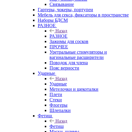
Связывание
Гартеры, чокеры, портупеи
Мебель для секса, фиксаторы в пространстве
Наборы БДСМ
РАЗНОЕ
Назад
РАЗНОЕ
Зажимы для сосков
ПРОЧЕЕ
Уретральные стимуляторы и
вагинальные расширители
Поводок для члена
Пояс верности
Ударные
Назад
Ударные
Метелочки и щекоталки
Плети
Стеки
Флогеры
Шлепалки
Фетиш
Назад
Фетиш
Маски, шлемы