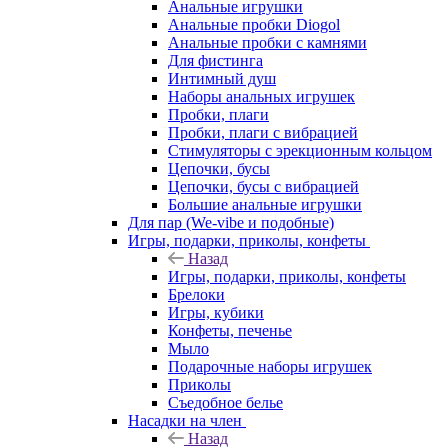
Анальные игрушки
Анальные пробки Diogol
Анальные пробки с камнями
Для фистинга
Интимный душ
Наборы анальных игрушек
Пробки, плаги
Пробки, плаги с вибрацией
Стимуляторы с эрекционным кольцом
Цепочки, бусы
Цепочки, бусы с вибрацией
Большие анальные игрушки
Для пар (We-vibe и подобные)
Игры, подарки, приколы, конфеты
Назад
Игры, подарки, приколы, конфеты
Брелоки
Игры, кубики
Конфеты, печенье
Мыло
Подарочные наборы игрушек
Приколы
Съедобное белье
Насадки на член
Назад