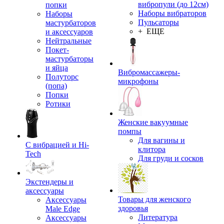
вибропули (до 12см)
попки
Наборы вибраторов
Наборы
Пульсаторы
мастурбаторов
+ ЕЩЕ
и аксессуаров
Нейтральные
Покет-
мастурбаторы
и яйца
Вибромассажеры-
Полуторс
микрофоны
(попа)
Попки
Ротики
Женские вакуумные
помпы
Для вагины и
С вибрацией и Hi-
клитора
Tech
Для груди и сосков
Экстендеры и
аксессуары
Товары для женского
Аксессуары
здоровья
Male Edge
Литература
Аксессуары