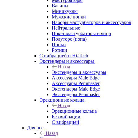
Мастурбаторы
Вагины
Миникуклы
Мужские попки
Наборы мастурбаторов и аксессуаров
Нейтральные
Покет-мастурбаторы и яйца
Полуторс (попа)
Попки
Ротики
С вибрацией и Hi-Tech
Экстендеры и аксессуары
Назад
Экстендеры и аксессуары
Аксессуары Male Edge
Аксессуары Penimaster
Экстендеры Male Edge
Экстендеры Penimaster
Эрекционные кольца
Назад
Эрекционные кольца
Без вибрации
С вибрацией
Для нее
Назад