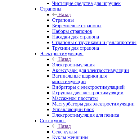
Чистящие средства для игрушек
Страпоны
Назад
Страпоны
Безремневые страпоны
Наборы страпонов
Насадки для страпона
Страпоны с трусиками и фаллопротезы
Трусики для страпона
Электростимуляция
Назад
Электростимуляция
Аксессуары для электростимуляции
Вагинальные шарики для
миостимуляции
Вибраторы с электростимуляцией
Игрушки для электростимуляции
Массажеры простаты
Мастурбаторы для электростимуляции
Управляющий блок
Электростимуляция для пениса
Секс куклы
Назад
Секс куклы
Куклы женщины