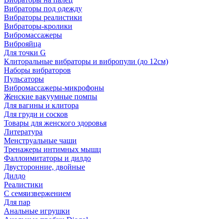
Вибраторы под одежду
Вибраторы реалистики
Вибраторы-кролики
Вибромассажеры
Виброяйца
Для точки G
Клиторальные вибраторы и вибропули (до 12см)
Наборы вибраторов
Пульсаторы
Вибромассажеры-микрофоны
Женские вакуумные помпы
Для вагины и клитора
Для груди и сосков
Товары для женского здоровья
Литература
Менструальные чаши
Тренажеры интимных мышц
Фаллоимитаторы и дилдо
Двусторонние, двойные
Дилдо
Реалистики
С семяизвержением
Для пар
Анальные игрушки