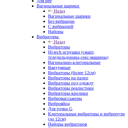
Для нее
Вагинальные шарики
Назад
Вагинальные шарики
Без вибрации
С вибрацией
Наборы
Вибраторы
Назад
Вибраторы
Hi-tech игрушки (смарт,
теледильдоника,секс-машины)
Вагинально-клиторальные
Вакуумные
Вибраторы (более 12см)
Вибраторы на палец
Вибраторы под одежду
Вибраторы реалистики
Вибраторы-кролики
Вибромассажеры
Виброяйца
Для точки G
Клиторальные вибраторы и вибропули
(до 12см)
Наборы вибраторов