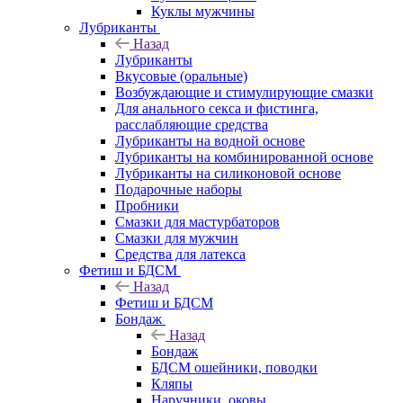
Куклы мужчины
Лубриканты
Назад
Лубриканты
Вкусовые (оральные)
Возбуждающие и стимулирующие смазки
Для анального секса и фистинга,
расслабляющие средства
Лубриканты на водной основе
Лубриканты на комбинированной основе
Лубриканты на силиконовой основе
Подарочные наборы
Пробники
Смазки для мастурбаторов
Смазки для мужчин
Средства для латекса
Фетиш и БДСМ
Назад
Фетиш и БДСМ
Бондаж
Назад
Бондаж
БДСМ ошейники, поводки
Кляпы
Наручники, оковы