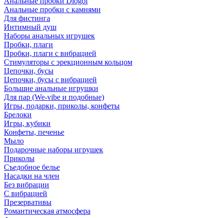
Анальные пробки Diogol
Анальные пробки с камнями
Для фистинга
Интимный душ
Наборы анальных игрушек
Пробки, плаги
Пробки, плаги с вибрацией
Стимуляторы с эрекционным кольцом
Цепочки, бусы
Цепочки, бусы с вибрацией
Большие анальные игрушки
Для пар (We-vibe и подобные)
Игры, подарки, приколы, конфеты
Брелоки
Игры, кубики
Конфеты, печенье
Мыло
Подарочные наборы игрушек
Приколы
Съедобное белье
Насадки на член
Без вибрации
С вибрацией
Презервативы
Романтическая атмосфера