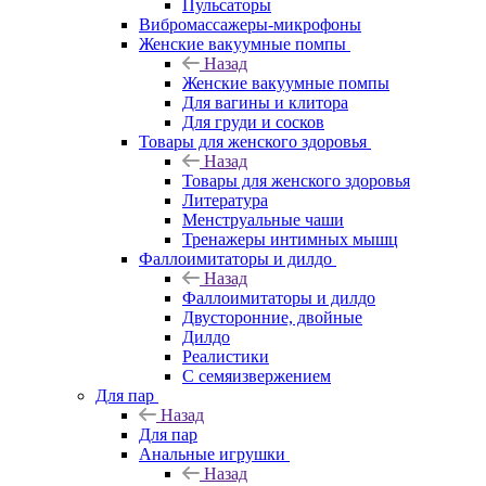
Пульсаторы
Вибромассажеры-микрофоны
Женские вакуумные помпы
Назад
Женские вакуумные помпы
Для вагины и клитора
Для груди и сосков
Товары для женского здоровья
Назад
Товары для женского здоровья
Литература
Менструальные чаши
Тренажеры интимных мышц
Фаллоимитаторы и дилдо
Назад
Фаллоимитаторы и дилдо
Двусторонние, двойные
Дилдо
Реалистики
С семяизвержением
Для пар
Назад
Для пар
Анальные игрушки
Назад