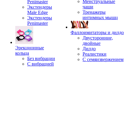
Менструальные
Penimaster
чаши
Экстендеры
Тренажеры
Male Edge
интимных мышц
Экстендеры
Penimaster
Фаллоимитаторы и дилдо
Двусторонние,
двойные
Эрекционные
Дилдо
кольца
Реалистики
Без вибрации
С семяизвержением
С вибрацией