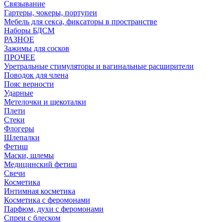
Связывание
Гартеры, чокеры, портупеи
Мебель для секса, фиксаторы в пространстве
Наборы БДСМ
РАЗНОЕ
Зажимы для сосков
ПРОЧЕЕ
Уретральные стимуляторы и вагинальные расширители
Поводок для члена
Пояс верности
Ударные
Метелочки и щекоталки
Плети
Стеки
Флогеры
Шлепалки
Фетиш
Маски, шлемы
Медицинский фетиш
Свечи
Косметика
Интимная косметика
Косметика с феромонами
Парфюм, духи с феромонами
Спреи с блеском