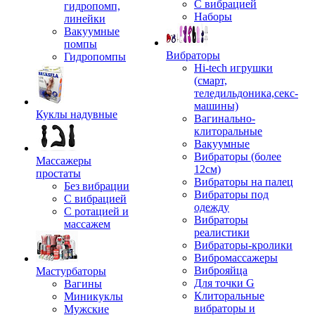
С вибрацией
гидропомп,
Наборы
линейки
Вакуумные
помпы
Вибраторы
Гидропомпы
Hi-tech игрушки
(смарт,
теледильдоника,секс-
машины)
Куклы надувные
Вагинально-
клиторальные
Вакуумные
Вибраторы (более
Массажеры
12см)
простаты
Вибраторы на палец
Без вибрации
Вибраторы под
С вибрацией
одежду
С ротацией и
Вибраторы
массажем
реалистики
Вибраторы-кролики
Вибромассажеры
Виброяйца
Мастурбаторы
Для точки G
Вагины
Клиторальные
Миникуклы
вибраторы и
Мужские