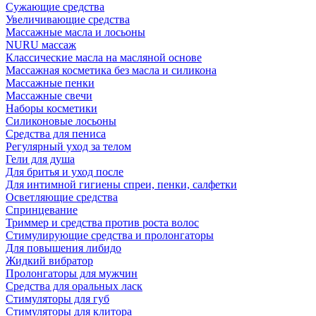
Сужающие средства
Увеличивающие средства
Массажные масла и лосьоны
NURU массаж
Классические масла на масляной основе
Массажная косметика без масла и силикона
Массажные пенки
Массажные свечи
Наборы косметики
Силиконовые лосьоны
Средства для пениса
Регулярный уход за телом
Гели для душа
Для бритья и уход после
Для интимной гигиены спреи, пенки, салфетки
Осветляющие средства
Спринцевание
Триммер и средства против роста волос
Стимулирующие средства и пролонгаторы
Для повышения либидо
Жидкий вибратор
Пролонгаторы для мужчин
Средства для оральных ласк
Стимуляторы для губ
Стимуляторы для клитора