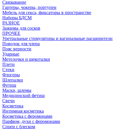
Связывание
Гартеры, чокеры, портупеи
Мебель для секса, фиксаторы в пространстве
Наборы БДСМ
РАЗНОЕ
Зажимы для сосков
ПРОЧЕЕ
Уретральные стимуляторы и вагинальные расширители
Поводок для члена
Пояс верности
Ударные
Метелочки и щекоталки
Плети
Стеки
Флогеры
Шлепалки
Фетиш
Маски, шлемы
Медицинский фетиш
Свечи
Косметика
Интимная косметика
Косметика с феромонами
Парфюм, духи с феромонами
Спреи с блеском