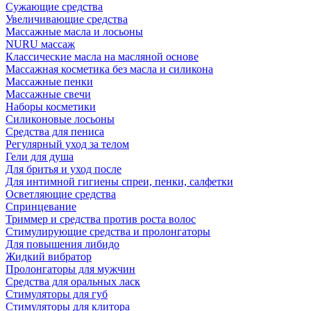
Сужающие средства
Увеличивающие средства
Массажные масла и лосьоны
NURU массаж
Классические масла на масляной основе
Массажная косметика без масла и силикона
Массажные пенки
Массажные свечи
Наборы косметики
Силиконовые лосьоны
Средства для пениса
Регулярный уход за телом
Гели для душа
Для бритья и уход после
Для интимной гигиены спреи, пенки, салфетки
Осветляющие средства
Спринцевание
Триммер и средства против роста волос
Стимулирующие средства и пролонгаторы
Для повышения либидо
Жидкий вибратор
Пролонгаторы для мужчин
Средства для оральных ласк
Стимуляторы для губ
Стимуляторы для клитора