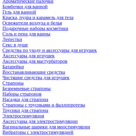
Ароматические палочки
Бомбочки для ванной
Гель для ванной
Краска, пудра и карамель для тела
Освежители воздуха и белья
Подарочные наборы косметики
Соль и пена для ванны
Лепестки
Секс в душе
Средства по уходу и аксессуары для игрушек
Аксессуары для игрушек
Аксессуары для мастурбаторов
Батарейки
Восстанавливающие средства
Чистящие средства для игрушек
Страпоны
Безремневые страпоны
Наборы страпонов
Насадки для страпона
Страпоны с трусиками и фаллопротезы
Трусики для страпона
Электростимуляция
Аксессуары для электростимуляции
Вагинальные шарики для миостимуляции
Вибраторы с электростимуляцией