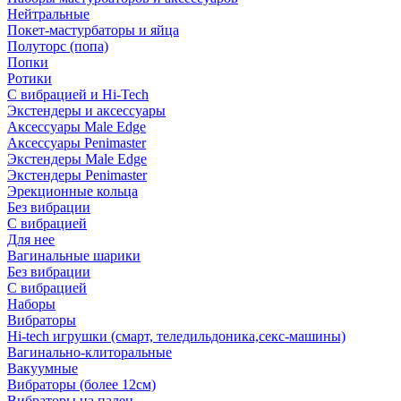
Нейтральные
Покет-мастурбаторы и яйца
Полуторс (попа)
Попки
Ротики
С вибрацией и Hi-Tech
Экстендеры и аксессуары
Аксессуары Male Edge
Аксессуары Penimaster
Экстендеры Male Edge
Экстендеры Penimaster
Эрекционные кольца
Без вибрации
С вибрацией
Для нее
Вагинальные шарики
Без вибрации
С вибрацией
Наборы
Вибраторы
Hi-tech игрушки (смарт, теледильдоника,секс-машины)
Вагинально-клиторальные
Вакуумные
Вибраторы (более 12см)
Вибраторы на палец