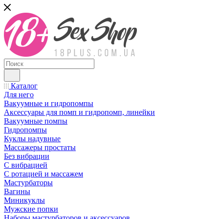
Каталог
Для него
Вакуумные и гидропомпы
Аксессуары для помп и гидропомп, линейки
Вакуумные помпы
Гидропомпы
Куклы надувные
Массажеры простаты
Без вибрации
С вибрацией
С ротацией и массажем
Мастурбаторы
Вагины
Миникуклы
Мужские попки
Наборы мастурбаторов и аксессуаров