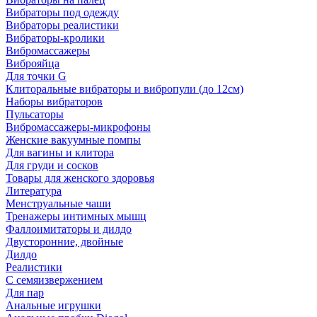
Вибраторы под одежду
Вибраторы реалистики
Вибраторы-кролики
Вибромассажеры
Виброяйца
Для точки G
Клиторальные вибраторы и вибропули (до 12см)
Наборы вибраторов
Пульсаторы
Вибромассажеры-микрофоны
Женские вакуумные помпы
Для вагины и клитора
Для груди и сосков
Товары для женского здоровья
Литература
Менструальные чаши
Тренажеры интимных мышц
Фаллоимитаторы и дилдо
Двусторонние, двойные
Дилдо
Реалистики
С семяизвержением
Для пар
Анальные игрушки