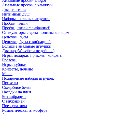
Анальные пробки Diogol
Анальные пробки с камнями
Для фистинга
Интимный душ
Наборы анальных игрушек
Пробки, плаги
Пробки, плаги с вибрацией
Стимуляторы с эрекционным кольцом
Цепочки, бусы
Цепочки, бусы с вибрацией
Большие анальные игрушки
Для пар (We-vibe и подобные)
Игры, подарки, приколы, конфеты
Брелоки
Игры, кубики
Конфеты, печенье
Мыло
Подарочные наборы игрушек
Приколы
Съедобное белье
Насадки на член
Без вибрации
С вибрацией
Презервативы
Романтическая атмосфера