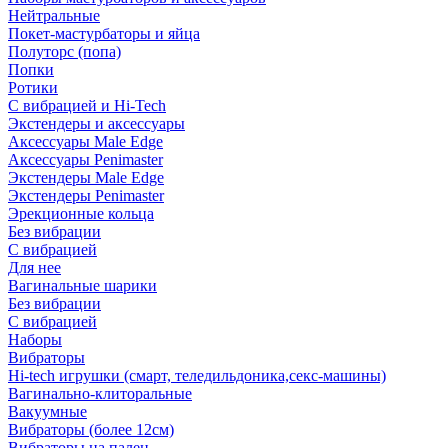
Нейтральные
Покет-мастурбаторы и яйца
Полуторс (попа)
Попки
Ротики
С вибрацией и Hi-Tech
Экстендеры и аксессуары
Аксессуары Male Edge
Аксессуары Penimaster
Экстендеры Male Edge
Экстендеры Penimaster
Эрекционные кольца
Без вибрации
С вибрацией
Для нее
Вагинальные шарики
Без вибрации
С вибрацией
Наборы
Вибраторы
Hi-tech игрушки (смарт, теледильдоника,секс-машины)
Вагинально-клиторальные
Вакуумные
Вибраторы (более 12см)
Вибраторы на палец