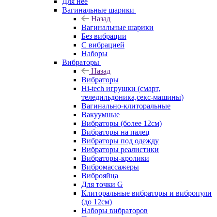
Для нее
Вагинальные шарики
Назад
Вагинальные шарики
Без вибрации
С вибрацией
Наборы
Вибраторы
Назад
Вибраторы
Hi-tech игрушки (смарт,
теледильдоника,секс-машины)
Вагинально-клиторальные
Вакуумные
Вибраторы (более 12см)
Вибраторы на палец
Вибраторы под одежду
Вибраторы реалистики
Вибраторы-кролики
Вибромассажеры
Виброяйца
Для точки G
Клиторальные вибраторы и вибропули
(до 12см)
Наборы вибраторов