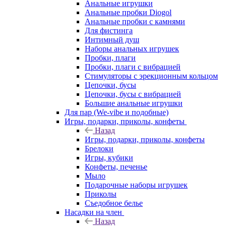
Анальные игрушки
Анальные пробки Diogol
Анальные пробки с камнями
Для фистинга
Интимный душ
Наборы анальных игрушек
Пробки, плаги
Пробки, плаги с вибрацией
Стимуляторы с эрекционным кольцом
Цепочки, бусы
Цепочки, бусы с вибрацией
Большие анальные игрушки
Для пар (We-vibe и подобные)
Игры, подарки, приколы, конфеты
Назад
Игры, подарки, приколы, конфеты
Брелоки
Игры, кубики
Конфеты, печенье
Мыло
Подарочные наборы игрушек
Приколы
Съедобное белье
Насадки на член
Назад