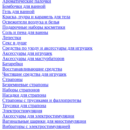
Ароматические палочки
Бомбочки для ванной
Гель для ванной
Краска, пудра и карамель для тела
Освежители воздуха и белья
Подарочные наборы косметики
Соль и пена для ванны
Лепестки
Секс в душе
Средства по уходу и аксессуары для игрушек
Аксессуары для игрушек
Аксессуары для мастурбаторов
Батарейки
Восстанавливающие средства
Чистящие средства для игрушек
Страпоны
Безремневые страпоны
Наборы страпонов
Насадки для страпона
Страпоны с трусиками и фаллопротезы
Трусики для страпона
Электростимуляция
Аксессуары для электростимуляции
Вагинальные шарики для миостимуляции
Вибраторы с электростимуляцией