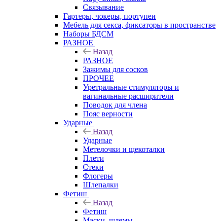
Связывание
Гартеры, чокеры, портупеи
Мебель для секса, фиксаторы в пространстве
Наборы БДСМ
РАЗНОЕ
Назад
РАЗНОЕ
Зажимы для сосков
ПРОЧЕЕ
Уретральные стимуляторы и
вагинальные расширители
Поводок для члена
Пояс верности
Ударные
Назад
Ударные
Метелочки и щекоталки
Плети
Стеки
Флогеры
Шлепалки
Фетиш
Назад
Фетиш
Маски, шлемы