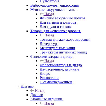
Пульсаторы
Вибромассажеры-микрофоны
Женские вакуумные помпы
Назад
Женские вакуумные помпы
Для вагины и клитора
Для груди и сосков
Товары для женского здоровья
Назад
Товары для женского здоровья
Литература
Менструальные чаши
Тренажеры интимных мышц
Фаллоимитаторы и дилдо
Назад
Фаллоимитаторы и дилдо
Двусторонние, двойные
Дилдо
Реалистики
С семяизвержением
Для пар
Назад
Для пар
Анальные игрушки
Назад