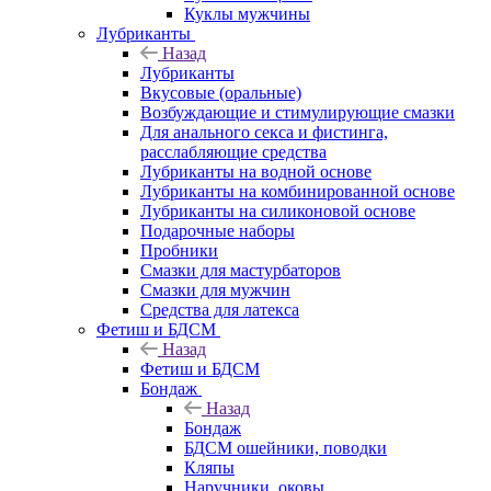
Куклы мужчины
Лубриканты
Назад
Лубриканты
Вкусовые (оральные)
Возбуждающие и стимулирующие смазки
Для анального секса и фистинга,
расслабляющие средства
Лубриканты на водной основе
Лубриканты на комбинированной основе
Лубриканты на силиконовой основе
Подарочные наборы
Пробники
Смазки для мастурбаторов
Смазки для мужчин
Средства для латекса
Фетиш и БДСМ
Назад
Фетиш и БДСМ
Бондаж
Назад
Бондаж
БДСМ ошейники, поводки
Кляпы
Наручники, оковы