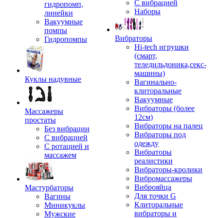
С вибрацией
гидропомп,
Наборы
линейки
Вакуумные
помпы
Вибраторы
Гидропомпы
Hi-tech игрушки
(смарт,
теледильдоника,секс-
машины)
Куклы надувные
Вагинально-
клиторальные
Вакуумные
Вибраторы (более
Массажеры
12см)
простаты
Вибраторы на палец
Без вибрации
Вибраторы под
С вибрацией
одежду
С ротацией и
Вибраторы
массажем
реалистики
Вибраторы-кролики
Вибромассажеры
Виброяйца
Мастурбаторы
Для точки G
Вагины
Клиторальные
Миникуклы
вибраторы и
Мужские