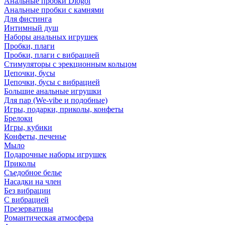
Анальные пробки Diogol
Анальные пробки с камнями
Для фистинга
Интимный душ
Наборы анальных игрушек
Пробки, плаги
Пробки, плаги с вибрацией
Стимуляторы с эрекционным кольцом
Цепочки, бусы
Цепочки, бусы с вибрацией
Большие анальные игрушки
Для пар (We-vibe и подобные)
Игры, подарки, приколы, конфеты
Брелоки
Игры, кубики
Конфеты, печенье
Мыло
Подарочные наборы игрушек
Приколы
Съедобное белье
Насадки на член
Без вибрации
С вибрацией
Презервативы
Романтическая атмосфера