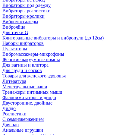
Вибраторы под одежду
Вибраторы реалистики
Вибраторы-кролики
Вибромассажеры
Виброяйца
Для точки G
Клиторальные вибраторы и вибропули (до 12см)
Наборы вибраторов
Пульсаторы
Вибромассажеры-микрофоны
Женские вакуумные помпы
Для вагины и клитора
Для груди и сосков
Товары для женского здоровья
Литература
Менструальные чаши
Тренажеры интимных мышц
Фаллоимитаторы и дилдо
Двусторонние, двойные
Дилдо
Реалистики
С семяизвержением
Для пар
Анальные игрушки