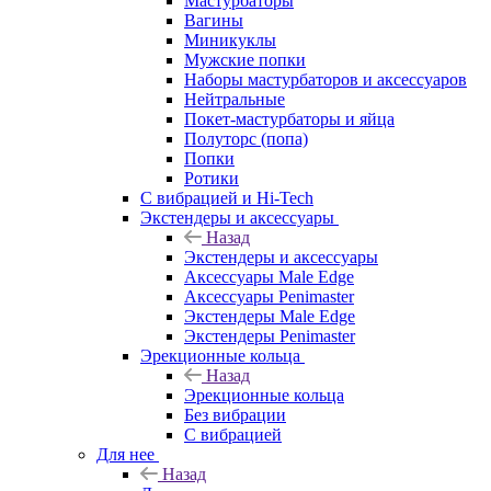
Мастурбаторы
Вагины
Миникуклы
Мужские попки
Наборы мастурбаторов и аксессуаров
Нейтральные
Покет-мастурбаторы и яйца
Полуторс (попа)
Попки
Ротики
С вибрацией и Hi-Tech
Экстендеры и аксессуары
Назад
Экстендеры и аксессуары
Аксессуары Male Edge
Аксессуары Penimaster
Экстендеры Male Edge
Экстендеры Penimaster
Эрекционные кольца
Назад
Эрекционные кольца
Без вибрации
С вибрацией
Для нее
Назад