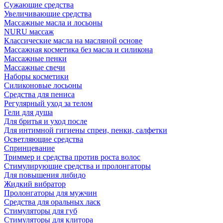
Сужающие средства
Увеличивающие средства
Массажные масла и лосьоны
NURU массаж
Классические масла на масляной основе
Массажная косметика без масла и силикона
Массажные пенки
Массажные свечи
Наборы косметики
Силиконовые лосьоны
Средства для пениса
Регулярный уход за телом
Гели для душа
Для бритья и уход после
Для интимной гигиены спреи, пенки, салфетки
Осветляющие средства
Спринцевание
Триммер и средства против роста волос
Стимулирующие средства и пролонгаторы
Для повышения либидо
Жидкий вибратор
Пролонгаторы для мужчин
Средства для оральных ласк
Стимуляторы для губ
Стимуляторы для клитора