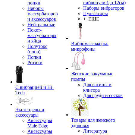
вибропули (до 12см)
попки
Наборы вибраторов
Наборы
Пульсаторы
мастурбаторов
+ ЕЩЕ
и аксессуаров
Нейтральные
Покет-
мастурбаторы
и яйца
Вибромассажеры-
Полуторс
микрофоны
(попа)
Попки
Ротики
Женские вакуумные
помпы
Для вагины и
С вибрацией и Hi-
клитора
Tech
Для груди и сосков
Экстендеры и
аксессуары
Товары для женского
Аксессуары
здоровья
Male Edge
Литература
Аксессуары