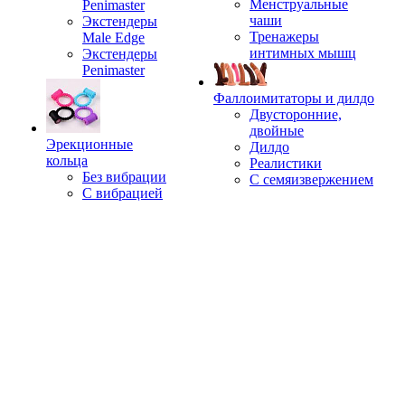
Менструальные
Penimaster
чаши
Экстендеры
Тренажеры
Male Edge
интимных мышц
Экстендеры
Penimaster
Фаллоимитаторы и дилдо
Двусторонние,
двойные
Эрекционные
Дилдо
кольца
Реалистики
Без вибрации
С семяизвержением
С вибрацией