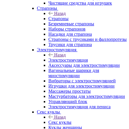
Чистящие средства для игрушек
Страпоны
Назад
Страпоны
Безремневые страпоны
Наборы страпонов
Насадки для страпона
Страпоны с трусиками и фаллопротезы
Трусики для страпона
Электростимуляция
Назад
Электростимуляция
Аксессуары для электростимуляции
Вагинальные шарики для
миостимуляции
Вибраторы с электростимуляцией
Игрушки для электростимуляции
Массажеры простаты
Мастурбаторы для электростимуляции
Управляющий блок
Электростимуляция для пениса
Секс куклы
Назад
Секс куклы
Куклы женщины