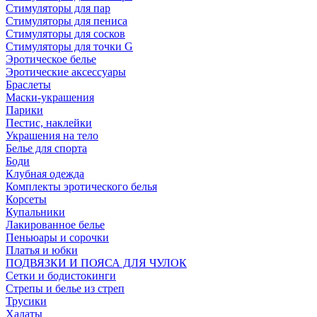
Стимуляторы для пар
Стимуляторы для пениса
Стимуляторы для сосков
Стимуляторы для точки G
Эротическое белье
Эротические аксессуары
Браслеты
Маски-украшения
Парики
Пестис, наклейки
Украшения на тело
Белье для спорта
Боди
Клубная одежда
Комплекты эротического белья
Корсеты
Купальники
Лакированное белье
Пеньюары и сорочки
Платья и юбки
ПОДВЯЗКИ И ПОЯСА ДЛЯ ЧУЛОК
Сетки и бодистокинги
Стрепы и белье из стреп
Трусики
Халаты